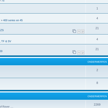
»
75
1
4
R
»
400 series en 45
21
 ZS
1
2
4
 TF & SV
21
00
1
2
ONDERWERPEN
2
8
ONDERWERPEN
2269
f Rover ....