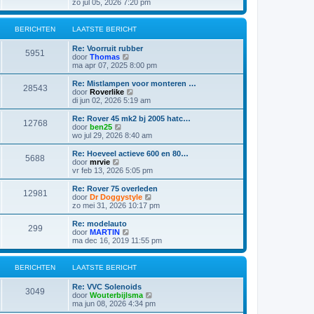
e
zo jul 05, 2026 7:20 pm
b
t
k
e
s
i
r
t
j
i
BERICHTEN
LAATSTE BERICHT
e
k
c
b
l
h
e
Re: Voorruit rubber
a
5951
t
r
B
door
Thomas
a
i
e
ma apr 07, 2025 8:00 pm
t
c
k
s
h
i
Re: Mistlampen voor monteren …
t
28543
t
j
B
door
Roverlike
e
k
e
di jun 02, 2026 5:19 am
b
l
k
e
a
i
Re: Rover 45 mk2 bj 2005 hatc…
r
12768
a
j
B
door
ben25
i
t
k
e
wo jul 29, 2026 8:40 am
c
s
l
k
h
t
a
i
t
Re: Hoeveel actieve 600 en 80…
e
5688
a
j
B
door
mrvie
b
t
k
e
vr feb 13, 2026 5:05 pm
e
s
l
k
r
t
a
i
Re: Rover 75 overleden
i
e
12981
a
j
B
door
Dr Doggystyle
c
b
t
k
e
zo mei 31, 2026 10:17 pm
h
e
s
l
k
t
r
t
a
i
Re: modelauto
i
e
299
a
j
B
door
MARTIN
c
b
t
k
e
ma dec 16, 2019 11:55 pm
h
e
s
l
k
t
r
t
a
i
i
e
a
j
BERICHTEN
LAATSTE BERICHT
c
b
t
k
h
e
s
l
t
Re: VVC Solenoids
r
t
a
3049
B
door
Wouterbijlsma
i
e
a
e
ma jun 08, 2026 4:34 pm
c
b
t
k
h
e