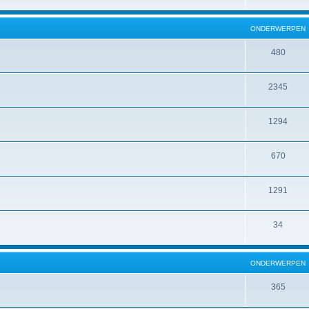
ONDERWERPEN
480
2345
1294
670
1291
34
ONDERWERPEN
365