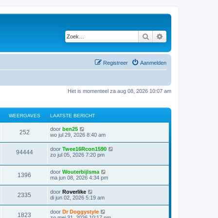
Zoek
Uitgebreid zoeken
Registreer
Aanmelden
Het is momenteel za aug 08, 2026 10:07 am
WEERGAVES
LAATSTE BERICHT
door
ben25
252
wo jul 29, 2026 8:40 am
door
Twee16Rcon1590
94444
zo jul 05, 2026 7:20 pm
door
Wouterbijlsma
1396
ma jun 08, 2026 4:34 pm
door
Roverlike
2335
di jun 02, 2026 5:19 am
door
Dr Doggystyle
1823
zo mei 31, 2026 10:17 pm