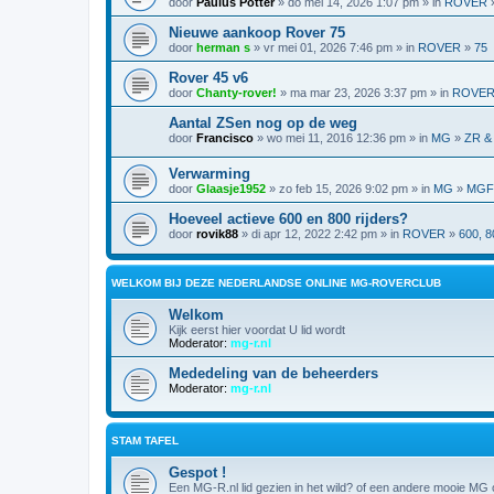
door
Paulus Potter
» do mei 14, 2026 1:07 pm » in
ROVER
Nieuwe aankoop Rover 75
door
herman s
» vr mei 01, 2026 7:46 pm » in
ROVER
»
75
Rover 45 v6
door
Chanty-rover!
» ma mar 23, 2026 3:37 pm » in
ROVE
Aantal ZSen nog op de weg
door
Francisco
» wo mei 11, 2016 12:36 pm » in
MG
»
ZR &
Verwarming
door
Glaasje1952
» zo feb 15, 2026 9:02 pm » in
MG
»
MGF,
Hoeveel actieve 600 en 800 rijders?
door
rovik88
» di apr 12, 2022 2:42 pm » in
ROVER
»
600, 8
WELKOM BIJ DEZE NEDERLANDSE ONLINE MG-ROVERCLUB
Welkom
Kijk eerst hier voordat U lid wordt
Moderator:
mg-r.nl
Mededeling van de beheerders
Moderator:
mg-r.nl
STAM TAFEL
Gespot !
Een MG-R.nl lid gezien in het wild? of een andere mooie MG o