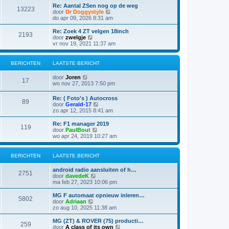
s
i
t
Re: Aantal ZSen nog op de weg
r
t
13223
j
B
door
Dr Doggystyle
i
e
k
e
do apr 09, 2026 8:31 am
c
b
l
k
h
e
a
i
t
Re: Zoek 4 ZT velgen 18inch
r
2193
a
j
B
door
zwelgje
i
t
k
e
vr nov 19, 2021 11:37 am
c
s
l
k
h
t
a
i
t
e
a
j
BERICHTEN
LAATSTE BERICHT
b
t
k
e
s
l
B
door
Joren
r
t
a
17
e
wo nov 27, 2013 7:50 pm
i
e
a
k
c
b
t
i
h
e
Re: ( Foto's ) Autocross
s
89
j
t
r
B
door
Gerald-17
t
k
i
e
zo apr 12, 2015 8:41 am
e
l
c
k
b
a
h
i
e
Re: F1 manager 2019
a
119
t
j
r
B
door
PaulBout
t
k
i
e
wo apr 24, 2019 10:27 am
s
l
c
k
t
a
h
i
e
a
t
j
BERICHTEN
LAATSTE BERICHT
b
t
k
e
s
l
r
android radio aansluiten of h…
t
a
2751
i
B
door
davedeK
e
a
c
e
ma feb 27, 2023 10:06 pm
b
t
h
k
e
s
t
i
MG F automaat opnieuw inleren…
r
t
5802
j
B
door
Adriaan
i
e
k
e
zo aug 10, 2025 11:38 am
c
b
l
k
h
e
a
i
t
MG (ZT) & ROVER (75) producti…
r
259
a
j
B
door
A class of its own
i