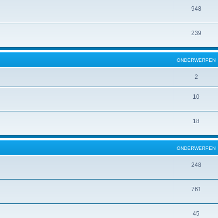
948
239
ONDERWERPEN
2
10
18
ONDERWERPEN
248
761
45