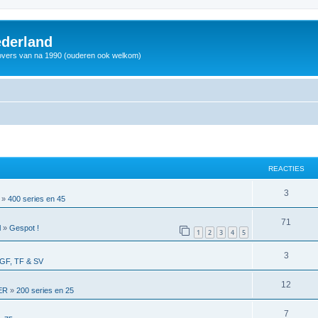
derland
vers van na 1990 (ouderen ook welkom)
REACTIES
3
»
400 series en 45
71
l
»
Gespot !
1
2
3
4
5
3
GF, TF & SV
12
ER
»
200 series en 25
7