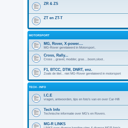
ZR & ZS
ZT en ZT-T
MOTORSPORT
MG, Rover, X-power....
MG-Rover gerelateerd in Motorsport..
Cross, Rally...
Cross ...gravel, modder, gras....boom,sloot..
F1, BTCC, DTM, DNRT, enz.
Zoals de titel... niet MG-Rover gerelateerd in motorsport
TECH - INFO
I.C.E
vragen, antwoorden, tips en foto's van en over Car-Hifi
Tech Info
Technische informatie over MG's en Rovers.
MG-R LINKS
LINKS naar diverse handige sites & diverse MGR foto's