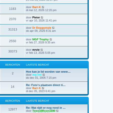
door
Bart-K
1183
di mei 12, 2026 12:20 pm
door
Pieter
2370
vr apr 10, 2026 11:41 pm
door
Dr Doggystyle
31313
do apr 09, 2026 8:31 am
door
MGF Trophy
2550
vr feb 27, 2026 9:35 am
door
mrvie
30373
vr feb 13, 2026 5:05 pm
BERICHTEN
LAATSTE BERICHT
Hoe kan je lid worden van www…
2
B
door
mg-r.nl
e
do dec 01, 2005 7:15 pm
k
i
Re: Foto's plaatsen direct ti…
14
j
B
door
Bart-K
k
e
di dec 05, 2023 6:41 pm
l
k
a
i
a
j
BERICHTEN
LAATSTE BERICHT
t
k
s
l
Re: Wat rijdt er nog rond in …
t
a
12977
B
door
Twee16Rcon1590
e
a