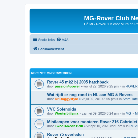
MG-Rover Club Ne
Dé MG-RoverClub voor MG's en Ro
Snelle links
V&A
Forumoverzicht
RECENTE ONDERWERPEN
Rover 45 mk2 bj 2005 hatchback
door
passion4power
» wo jul 22, 2026 9:25 pm » in
ROVER
Wat rijdt er nog rond in NL aan MG & Rovers
door
Dr Doggystyle
» vr jul 02, 2010 3:55 pm » in
Stam Tafe
VVC Solenoids
door
Wouterbijlsma
» za mei 09, 2026 8:24 am » in
MG
»
M
Mistlampen voor monteren Rover 216 Cabriolet
door
Twee16Rcon1590
» vr apr 10, 2026 8:21 am » in
ROV
Rover 75 overleden