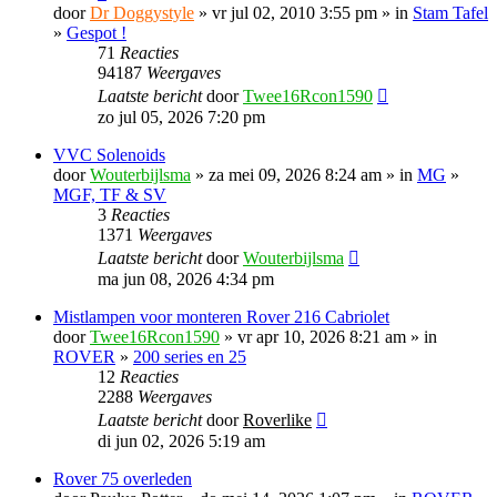
door
Dr Doggystyle
» vr jul 02, 2010 3:55 pm » in
Stam Tafel
»
Gespot !
71
Reacties
94187
Weergaves
Laatste bericht
door
Twee16Rcon1590
zo jul 05, 2026 7:20 pm
VVC Solenoids
door
Wouterbijlsma
» za mei 09, 2026 8:24 am » in
MG
»
MGF, TF & SV
3
Reacties
1371
Weergaves
Laatste bericht
door
Wouterbijlsma
ma jun 08, 2026 4:34 pm
Mistlampen voor monteren Rover 216 Cabriolet
door
Twee16Rcon1590
» vr apr 10, 2026 8:21 am » in
ROVER
»
200 series en 25
12
Reacties
2288
Weergaves
Laatste bericht
door
Roverlike
di jun 02, 2026 5:19 am
Rover 75 overleden