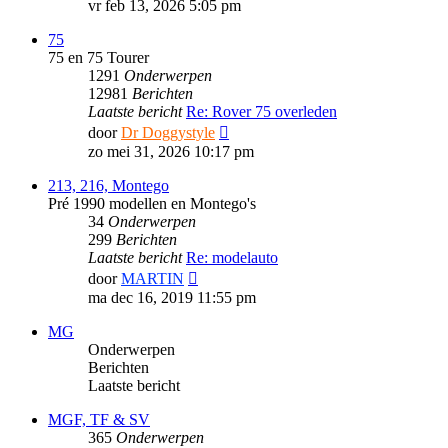
laatste
vr feb 13, 2026 5:05 pm
bericht
75
75 en 75 Tourer
1291
Onderwerpen
12981
Berichten
Laatste bericht
Re: Rover 75 overleden
Bekijk
door
Dr Doggystyle
laatste
zo mei 31, 2026 10:17 pm
bericht
213, 216, Montego
Pré 1990 modellen en Montego's
34
Onderwerpen
299
Berichten
Laatste bericht
Re: modelauto
Bekijk
door
MARTIN
laatste
ma dec 16, 2019 11:55 pm
bericht
MG
Onderwerpen
Berichten
Laatste bericht
MGF, TF & SV
365
Onderwerpen