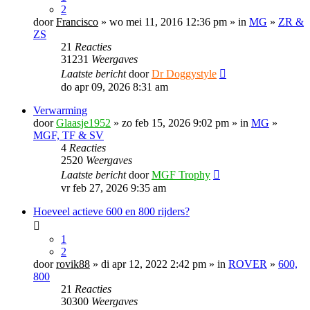
2
door
Francisco
» wo mei 11, 2016 12:36 pm » in
MG
»
ZR &
ZS
21
Reacties
31231
Weergaves
Laatste bericht
door
Dr Doggystyle
do apr 09, 2026 8:31 am
Verwarming
door
Glaasje1952
» zo feb 15, 2026 9:02 pm » in
MG
»
MGF, TF & SV
4
Reacties
2520
Weergaves
Laatste bericht
door
MGF Trophy
vr feb 27, 2026 9:35 am
Hoeveel actieve 600 en 800 rijders?
1
2
door
rovik88
» di apr 12, 2022 2:42 pm » in
ROVER
»
600,
800
21
Reacties
30300
Weergaves