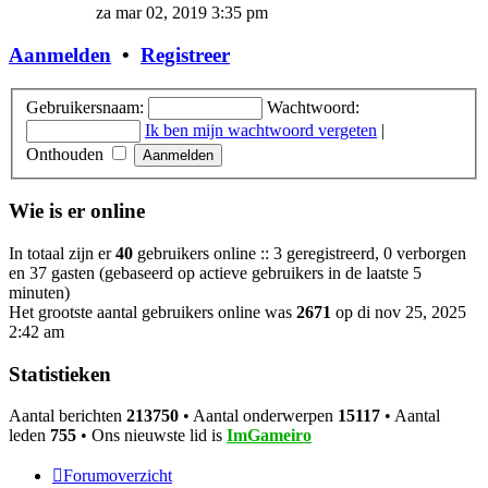
laatste
za mar 02, 2019 3:35 pm
bericht
Aanmelden
•
Registreer
Gebruikersnaam:
Wachtwoord:
Ik ben mijn wachtwoord vergeten
|
Onthouden
Wie is er online
In totaal zijn er
40
gebruikers online :: 3 geregistreerd, 0 verborgen
en 37 gasten (gebaseerd op actieve gebruikers in de laatste 5
minuten)
Het grootste aantal gebruikers online was
2671
op di nov 25, 2025
2:42 am
Statistieken
Aantal berichten
213750
• Aantal onderwerpen
15117
• Aantal
leden
755
• Ons nieuwste lid is
ImGameiro
Forumoverzicht