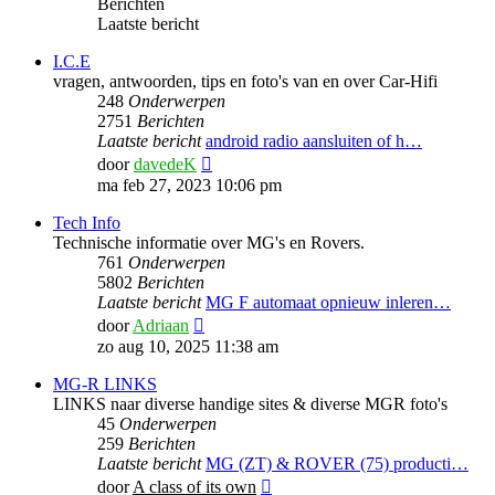
Berichten
Laatste bericht
I.C.E
vragen, antwoorden, tips en foto's van en over Car-Hifi
248
Onderwerpen
2751
Berichten
Laatste bericht
android radio aansluiten of h…
Bekijk
door
davedeK
laatste
ma feb 27, 2023 10:06 pm
bericht
Tech Info
Technische informatie over MG's en Rovers.
761
Onderwerpen
5802
Berichten
Laatste bericht
MG F automaat opnieuw inleren…
Bekijk
door
Adriaan
laatste
zo aug 10, 2025 11:38 am
bericht
MG-R LINKS
LINKS naar diverse handige sites & diverse MGR foto's
45
Onderwerpen
259
Berichten
Laatste bericht
MG (ZT) & ROVER (75) producti…
Bekijk
door
A class of its own