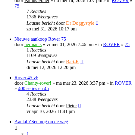
door
Paulus Potter
» do mei 14, 2026 1:07 pm » in
ROVER
»
75
7
Reacties
1786
Weergaves
Laatste bericht
door
Dr Doggystyle
zo mei 31, 2026 10:17 pm
Nieuwe aankoop Rover 75
door
herman s
» vr mei 01, 2026 7:46 pm » in
ROVER
»
75
1
Reacties
1169
Weergaves
Laatste bericht
door
Bart-K
di mei 12, 2026 12:20 pm
Rover 45 v6
door
Chanty-rover!
» ma mar 23, 2026 3:37 pm » in
ROVER
»
400 series en 45
4
Reacties
2338
Weergaves
Laatste bericht
door
Pieter
vr apr 10, 2026 11:41 pm
Aantal ZSen nog op de weg
1