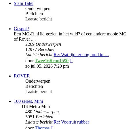
Stam Tafel
Onderwerpen
Berichten
Laatste bericht
Gespot !
Een MG-R.nl lid gezien in het wild? of een andere mooie MG
of Rover ....
2269
Onderwerpen
12977
Berichten
Laatste bericht
Re: Wat rijdt er nog rond in …
Bekijk
door
Twee16Rcon1590
laatste
zo jul 05, 2026 7:20 pm
bericht
ROVER
Onderwerpen
Berichten
Laatste bericht
100 series, Mini
111 114 Metro Mini
480
Onderwerpen
5951
Berichten
Laatste bericht
Re: Voorruit rubber
Bekijk
door
Thomas