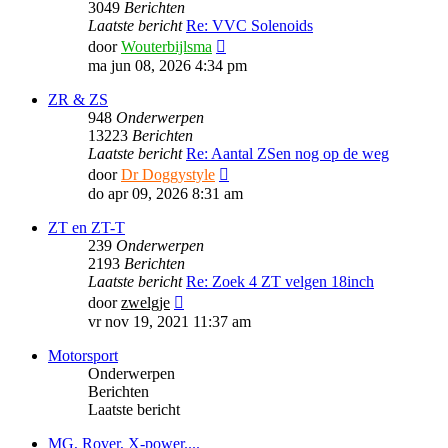
3049
Berichten
Laatste bericht
Re: VVC Solenoids
Bekijk
door
Wouterbijlsma
laatste
ma jun 08, 2026 4:34 pm
bericht
ZR & ZS
948
Onderwerpen
13223
Berichten
Laatste bericht
Re: Aantal ZSen nog op de weg
Bekijk
door
Dr Doggystyle
laatste
do apr 09, 2026 8:31 am
bericht
ZT en ZT-T
239
Onderwerpen
2193
Berichten
Laatste bericht
Re: Zoek 4 ZT velgen 18inch
Bekijk
door
zwelgje
laatste
vr nov 19, 2021 11:37 am
bericht
Motorsport
Onderwerpen
Berichten
Laatste bericht
MG, Rover, X-power....