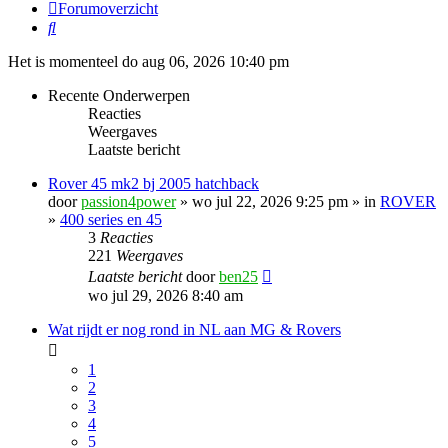
Forumoverzicht
Zoek
Het is momenteel do aug 06, 2026 10:40 pm
Recente Onderwerpen
Reacties
Weergaves
Laatste bericht
Rover 45 mk2 bj 2005 hatchback
door
passion4power
» wo jul 22, 2026 9:25 pm » in
ROVER
»
400 series en 45
3
Reacties
221
Weergaves
Laatste bericht
door
ben25
wo jul 29, 2026 8:40 am
Wat rijdt er nog rond in NL aan MG & Rovers
1
2
3
4
5