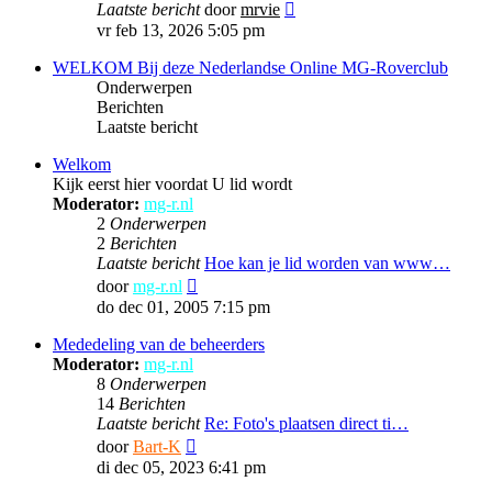
Laatste bericht
door
mrvie
vr feb 13, 2026 5:05 pm
WELKOM Bij deze Nederlandse Online MG-Roverclub
Onderwerpen
Berichten
Laatste bericht
Welkom
Kijk eerst hier voordat U lid wordt
Moderator:
mg-r.nl
2
Onderwerpen
2
Berichten
Laatste bericht
Hoe kan je lid worden van www…
Bekijk
door
mg-r.nl
laatste
do dec 01, 2005 7:15 pm
bericht
Mededeling van de beheerders
Moderator:
mg-r.nl
8
Onderwerpen
14
Berichten
Laatste bericht
Re: Foto's plaatsen direct ti…
Bekijk
door
Bart-K
laatste
di dec 05, 2023 6:41 pm
bericht