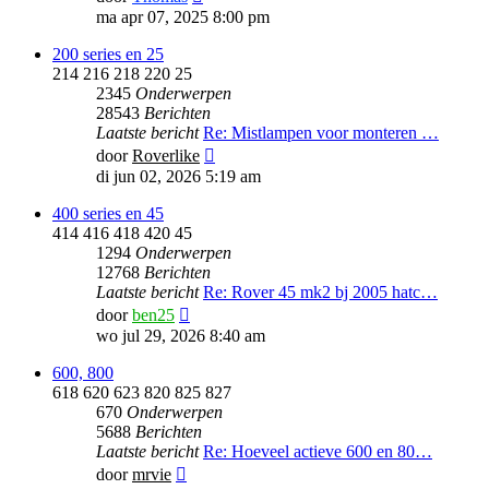
laatste
ma apr 07, 2025 8:00 pm
bericht
200 series en 25
214 216 218 220 25
2345
Onderwerpen
28543
Berichten
Laatste bericht
Re: Mistlampen voor monteren …
Bekijk
door
Roverlike
laatste
di jun 02, 2026 5:19 am
bericht
400 series en 45
414 416 418 420 45
1294
Onderwerpen
12768
Berichten
Laatste bericht
Re: Rover 45 mk2 bj 2005 hatc…
Bekijk
door
ben25
laatste
wo jul 29, 2026 8:40 am
bericht
600, 800
618 620 623 820 825 827
670
Onderwerpen
5688
Berichten
Laatste bericht
Re: Hoeveel actieve 600 en 80…
Bekijk
door
mrvie