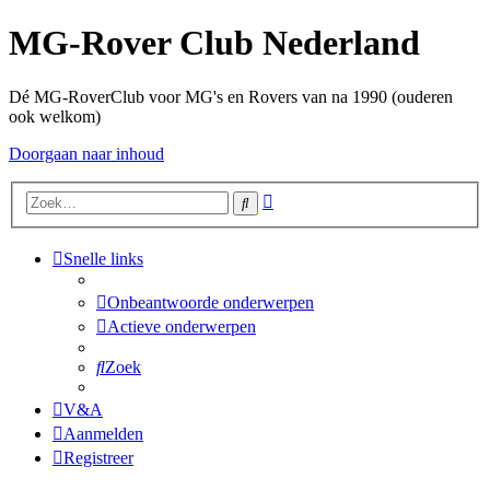
MG-Rover Club Nederland
Dé MG-RoverClub voor MG's en Rovers van na 1990 (ouderen
ook welkom)
Doorgaan naar inhoud
Uitgebreid
Zoek
zoeken
Snelle links
Onbeantwoorde onderwerpen
Actieve onderwerpen
Zoek
V&A
Aanmelden
Registreer