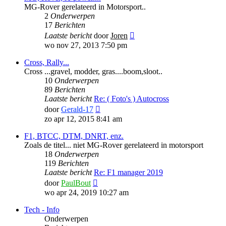
MG-Rover gerelateerd in Motorsport..
2
Onderwerpen
17
Berichten
Bekijk
Laatste bericht
door
Joren
laatste
wo nov 27, 2013 7:50 pm
bericht
Cross, Rally...
Cross ...gravel, modder, gras....boom,sloot..
10
Onderwerpen
89
Berichten
Laatste bericht
Re: ( Foto's ) Autocross
Bekijk
door
Gerald-17
laatste
zo apr 12, 2015 8:41 am
bericht
F1, BTCC, DTM, DNRT, enz.
Zoals de titel... niet MG-Rover gerelateerd in motorsport
18
Onderwerpen
119
Berichten
Laatste bericht
Re: F1 manager 2019
Bekijk
door
PaulBout
laatste
wo apr 24, 2019 10:27 am
bericht
Tech - Info
Onderwerpen