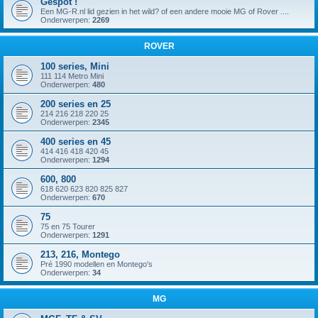
Gespot !
Een MG-R.nl lid gezien in het wild? of een andere mooie MG of Rover ....
Onderwerpen:
2269
ROVER
100 series, Mini
111 114 Metro Mini
Onderwerpen:
480
200 series en 25
214 216 218 220 25
Onderwerpen:
2345
400 series en 45
414 416 418 420 45
Onderwerpen:
1294
600, 800
618 620 623 820 825 827
Onderwerpen:
670
75
75 en 75 Tourer
Onderwerpen:
1291
213, 216, Montego
Pré 1990 modellen en Montego's
Onderwerpen:
34
MG