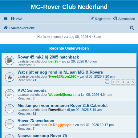
MG-Rover Club Nederland
V&A
Registreer
Aanmelden
Z
Forumoverzicht
o
Het is momenteel za aug 08, 2026 4:48 am
e
Recente Onderwerpen
k
Rover 45 mk2 bj 2005 hatchback
Laatste bericht door
ben25
«
wo jul 29, 2026 8:40 am
Reacties:
3
Wat rijdt er nog rond in NL aan MG & Rovers
Laatste bericht door
Twee16Rcon1590
«
zo jul 05, 2026 7:20 pm
Reacties:
71
1
2
3
4
5
VVC Solenoids
Laatste bericht door
Wouterbijlsma
«
ma jun 08, 2026 4:34 pm
Reacties:
3
Mistlampen voor monteren Rover 216 Cabriolet
Laatste bericht door
Roverlike
«
di jun 02, 2026 5:19 am
Reacties:
12
Rover 75 overleden
Laatste bericht door
Dr Doggystyle
«
zo mei 31, 2026 10:17 pm
Reacties:
7
Nieuwe aankoop Rover 75