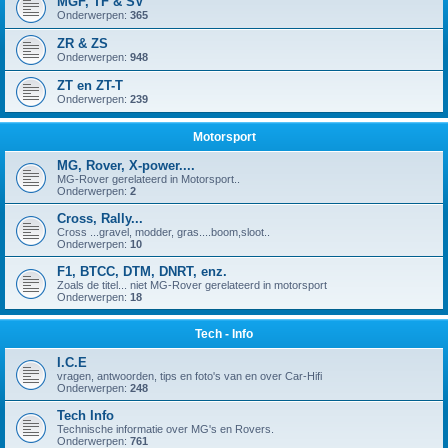
MGF, TF & SV
Onderwerpen:
365
ZR & ZS
Onderwerpen:
948
ZT en ZT-T
Onderwerpen:
239
Motorsport
MG, Rover, X-power....
MG-Rover gerelateerd in Motorsport..
Onderwerpen:
2
Cross, Rally...
Cross ...gravel, modder, gras....boom,sloot..
Onderwerpen:
10
F1, BTCC, DTM, DNRT, enz.
Zoals de titel... niet MG-Rover gerelateerd in motorsport
Onderwerpen:
18
Tech - Info
I.C.E
vragen, antwoorden, tips en foto's van en over Car-Hifi
Onderwerpen:
248
Tech Info
Technische informatie over MG's en Rovers.
Onderwerpen:
761