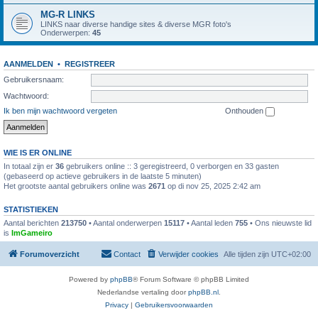
MG-R LINKS
LINKS naar diverse handige sites & diverse MGR foto's
Onderwerpen:
45
AANMELDEN
•
REGISTREER
Gebruikersnaam:
Wachtwoord:
Ik ben mijn wachtwoord vergeten
Onthouden
WIE IS ER ONLINE
In totaal zijn er
36
gebruikers online :: 3 geregistreerd, 0 verborgen en 33 gasten
(gebaseerd op actieve gebruikers in de laatste 5 minuten)
Het grootste aantal gebruikers online was
2671
op di nov 25, 2025 2:42 am
STATISTIEKEN
Aantal berichten
213750
• Aantal onderwerpen
15117
• Aantal leden
755
• Ons nieuwste lid
is
ImGameiro
Forumoverzicht
Contact
Verwijder cookies
Alle tijden zijn
UTC+02:00
Powered by
phpBB
® Forum Software © phpBB Limited
Nederlandse vertaling door
phpBB.nl
.
Privacy
|
Gebruikersvoorwaarden