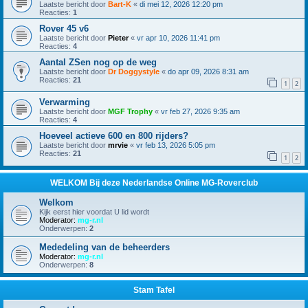
Laatste bericht door
Bart-K
«
di mei 12, 2026 12:20 pm
Reacties:
1
Rover 45 v6
Laatste bericht door
Pieter
«
vr apr 10, 2026 11:41 pm
Reacties:
4
Aantal ZSen nog op de weg
Laatste bericht door
Dr Doggystyle
«
do apr 09, 2026 8:31 am
Reacties:
21
1
2
Verwarming
Laatste bericht door
MGF Trophy
«
vr feb 27, 2026 9:35 am
Reacties:
4
Hoeveel actieve 600 en 800 rijders?
Laatste bericht door
mrvie
«
vr feb 13, 2026 5:05 pm
Reacties:
21
1
2
WELKOM Bij deze Nederlandse Online MG-Roverclub
Welkom
Kijk eerst hier voordat U lid wordt
Moderator:
mg-r.nl
Onderwerpen:
2
Mededeling van de beheerders
Moderator:
mg-r.nl
Onderwerpen:
8
Stam Tafel