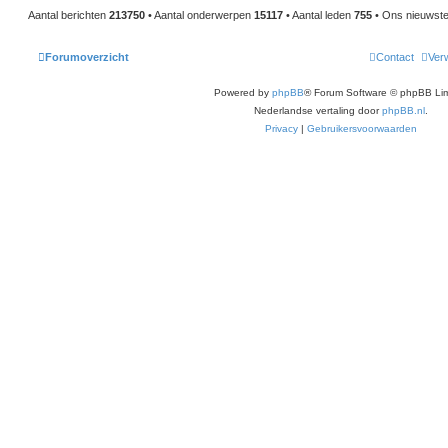
Aantal berichten
213750
• Aantal onderwerpen
15117
• Aantal leden
755
• Ons nieuwste 
Forumoverzicht
Contact
Verw
Powered by
phpBB
® Forum Software © phpBB Lim
Nederlandse vertaling door
phpBB.nl
.
Privacy
|
Gebruikersvoorwaarden