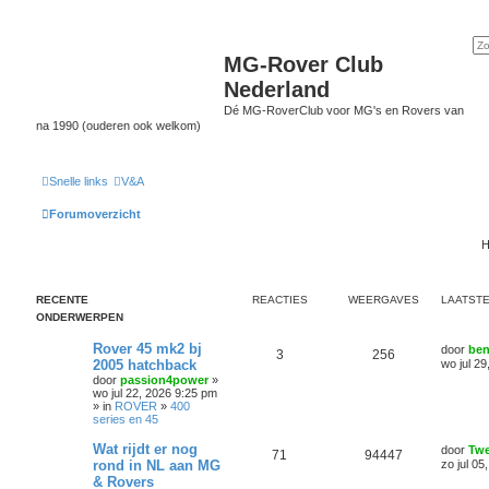
MG-Rover Club
Nederland
Dé MG-RoverClub voor MG's en Rovers van
na 1990 (ouderen ook welkom)
Snelle links
V&A
Forumoverzicht
H
RECENTE
REACTIES
WEERGAVES
LAATSTE
ONDERWERPEN
Rover 45 mk2 bj
door
be
3
256
2005 hatchback
wo jul 2
door
passion4power
»
wo jul 22, 2026 9:25 pm
» in
ROVER
»
400
series en 45
Wat rijdt er nog
door
Tw
71
94447
rond in NL aan MG
zo jul 05
& Rovers