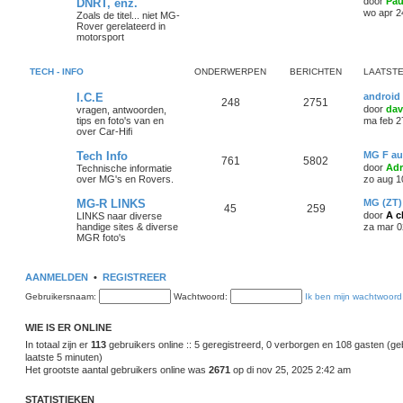
door
Pau
DNRT, enz.
wo apr 2
Zoals de titel... niet MG-
Rover gerelateerd in
motorsport
TECH - INFO
ONDERWERPEN
BERICHTEN
LAATSTE
I.C.E
android 
248
2751
door
da
vragen, antwoorden,
tips en foto's van en
ma feb 2
over Car-Hifi
Tech Info
MG F au
761
5802
door
Adr
Technische informatie
over MG's en Rovers.
zo aug 1
MG-R LINKS
MG (ZT)
45
259
door
A c
LINKS naar diverse
handige sites & diverse
za mar 0
MGR foto's
AANMELDEN
•
REGISTREER
Gebruikersnaam:
Wachtwoord:
Ik ben mijn wachtwoord
WIE IS ER ONLINE
In totaal zijn er
113
gebruikers online :: 5 geregistreerd, 0 verborgen en 108 gasten (ge
laatste 5 minuten)
Het grootste aantal gebruikers online was
2671
op di nov 25, 2025 2:42 am
STATISTIEKEN