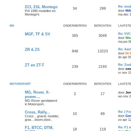
213, 216, Montego
Re: mod
34
299
door
MA
Pré 1990 modellen en
Montego's
ma dec 1
MG
ONDERWERPEN
BERICHTEN
LAATSTE
MGF, TF & SV
Re: VVC
365
3049
door
Wou
ma jun 0
ZR & ZS
Re: Aan
948
13223
door
Dr 
do apr 0
ZT en ZT-T
Re: Zoe
239
2193
door
zwe
vr nov 1
MOTORSPORT
ONDERWERPEN
BERICHTEN
LAATSTE
MG, Rover, X-
door
Jor
2
17
power....
wo nov 2
MG-Rover gerelateerd
in Motorsport..
Cross, Rally...
Re: ( Fo
10
89
door
Ger
Cross ...gravel, modder,
gras....boom,sloot..
zo apr 1
F1, BTCC, DTM,
Re: F1 
18
119