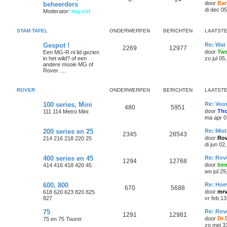
door
Bar
beheerders
di dec 0
Moderator:
mg-r.nl
STAM TAFEL
ONDERWERPEN
BERICHTEN
LAATSTE
Gespot !
Re: Wat 
2269
12977
door
Tw
Een MG-R.nl lid gezien
in het wild? of een
zo jul 05
andere mooie MG of
Rover ....
ROVER
ONDERWERPEN
BERICHTEN
LAATSTE
100 series, Mini
Re: Voor
480
5951
door
Th
111 114 Metro Mini
ma apr 0
200 series en 25
Re: Mis
2345
28543
door
Rov
214 216 218 220 25
di jun 02
400 series en 45
Re: Rov
1294
12768
door
be
414 416 418 420 45
wo jul 2
600, 800
Re: Hoe
670
5688
door
mrv
618 620 623 820 825
827
vr feb 1
75
Re: Rov
1291
12981
door
Dr 
75 en 75 Tourer
zo mei 3