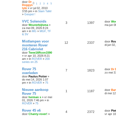
door
Dr
1
2
3
4
5
Doggys
tyle
» vr jul 02, 2010
3:55 pm » in
Stam Tafel
»
Gespot !
VVC Solenoids
door
Wou
3
1397
door
Wouterbijlsma
»
ma jun 0
za mei 09, 2026 8:24
am » in
MG
»
MGF, TF
& SV
Mistlampen voor
door
Rov
12
2337
monteren Rover
di jun 02
216 Cabriolet
door
Twee16Rcon1590
» vr apr 10, 2026 8:21
am » in
ROVER
»
200
series en 25
Rover 75
door
Dr 
7
1823
overleden
zo mei 3
door
Paulus Potter
»
do mei 14, 2026 1:07
pm » in
ROVER
»
75
Nieuwe aankoop
door
Bar
1
1187
Rover 75
di mei 1
door
herman s
» vr mei
01, 2026 7:46 pm » in
ROVER
»
75
Rover 45 v6
door
Pie
4
2372
door
Chanty-rover!
»
vr apr 1