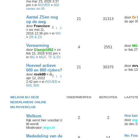
ma mar 23, 2026 3:37
pm » in
ROVER
»
400
series en 45
Aantal ZSen nog
door
Dr 
21
31313
op de weg
do apr 0
door
Francisco
1
2
» wo mei 11,
2016 12:36 pm » in
MG
»
ZR & ZS
Verwarming
door
MG
4
2551
door
Glaasje1952
» zo
vr feb 2
feb 15, 2026 9:02 pm »
in
MG
»
MGF, TF & SV
Hoeveel actieve
door
mrv
21
30375
600 en 800 rijders?
vr feb 1
door
rovik88
» di
1
2
apr 12, 2022
2:42 pm » in
ROVER
»
600, 800
WELKOM BIJ DEZE
ONDERWERPEN
BERICHTEN
LAATSTE
NEDERLANDSE ONLINE
MG-ROVERCLUB
Welkom
Hoe kan
2
2
door
mg-
Kijk eerst hier voordat U
lid wordt
do dec 0
Moderator:
mg-r.nl
Mededeling van de
Re: Foto
8
14