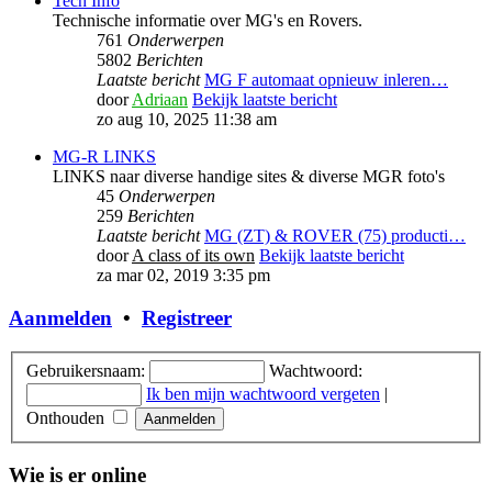
Tech Info
Technische informatie over MG's en Rovers.
761
Onderwerpen
5802
Berichten
Laatste bericht
MG F automaat opnieuw inleren…
door
Adriaan
Bekijk laatste bericht
zo aug 10, 2025 11:38 am
MG-R LINKS
LINKS naar diverse handige sites & diverse MGR foto's
45
Onderwerpen
259
Berichten
Laatste bericht
MG (ZT) & ROVER (75) producti…
door
A class of its own
Bekijk laatste bericht
za mar 02, 2019 3:35 pm
Aanmelden
•
Registreer
Gebruikersnaam:
Wachtwoord:
Ik ben mijn wachtwoord vergeten
|
Onthouden
Wie is er online