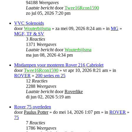
94188
Weergaves
Laatste bericht
door
Twee16Rcon1590
zo jul 05, 2026 7:20 pm
VVC Solenoids
door
Wouterbijlsma
» za mei 09, 2026 8:24 am » in
MG
»
MGF, TF & SV
3
Reacties
1371
Weergaves
Laatste bericht
door
Wouterbijlsma
ma jun 08, 2026 4:34 pm
Mistlampen voor monteren Rover 216 Cabriolet
door
Twee16Rcon1590
» vr apr 10, 2026 8:21 am » in
ROVER
»
200 series en 25
12
Reacties
2288
Weergaves
Laatste bericht
door
Roverlike
di jun 02, 2026 5:19 am
Rover 75 overleden
door
Paulus Potter
» do mei 14, 2026 1:07 pm » in
ROVER
»
75
7
Reacties
1786
Weergaves