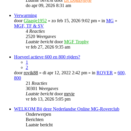
Laatste bericht
door
Dr Doggystyle
do apr 09, 2026 8:31 am
Verwarming
door
Glaasje1952
» zo feb 15, 2026 9:02 pm » in
MG
»
MGF, TF & SV
4
Reacties
2520
Weergaves
Laatste bericht
door
MGF Trophy
vr feb 27, 2026 9:35 am
Hoeveel actieve 600 en 800 rijders?
1
2
door
rovik88
» di apr 12, 2022 2:42 pm » in
ROVER
»
600,
800
21
Reacties
30301
Weergaves
Laatste bericht
door
mrvie
vr feb 13, 2026 5:05 pm
WELKOM Bij deze Nederlandse Online MG-Roverclub
Onderwerpen
Berichten
Laatste bericht