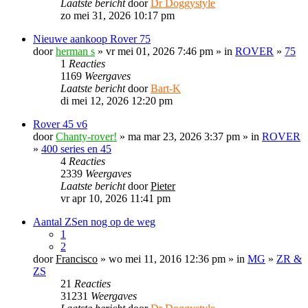
Laatste bericht
door
Dr Doggystyle
zo mei 31, 2026 10:17 pm
Nieuwe aankoop Rover 75
door
herman s
» vr mei 01, 2026 7:46 pm » in
ROVER
»
75
1
Reacties
1169
Weergaves
Laatste bericht
door
Bart-K
di mei 12, 2026 12:20 pm
Rover 45 v6
door
Chanty-rover!
» ma mar 23, 2026 3:37 pm » in
ROVER
»
400 series en 45
4
Reacties
2339
Weergaves
Laatste bericht
door
Pieter
vr apr 10, 2026 11:41 pm
Aantal ZSen nog op de weg
1
2
door
Francisco
» wo mei 11, 2016 12:36 pm » in
MG
»
ZR &
ZS
21
Reacties
31231
Weergaves