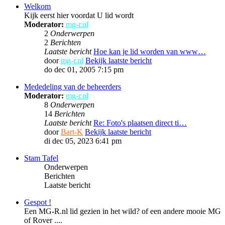
Welkom
Kijk eerst hier voordat U lid wordt
Moderator:
mg-r.nl
2
Onderwerpen
2
Berichten
Laatste bericht
Hoe kan je lid worden van www…
door
mg-r.nl
Bekijk laatste bericht
do dec 01, 2005 7:15 pm
Mededeling van de beheerders
Moderator:
mg-r.nl
8
Onderwerpen
14
Berichten
Laatste bericht
Re: Foto's plaatsen direct ti…
door
Bart-K
Bekijk laatste bericht
di dec 05, 2023 6:41 pm
Stam Tafel
Onderwerpen
Berichten
Laatste bericht
Gespot !
Een MG-R.nl lid gezien in het wild? of een andere mooie MG
of Rover ....