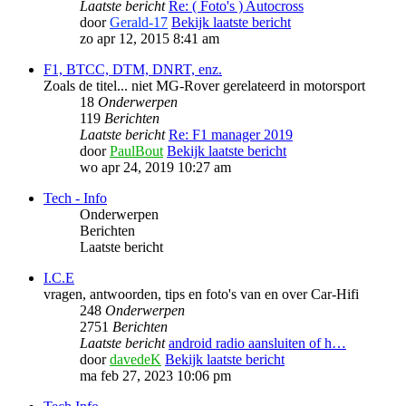
Laatste bericht
Re: ( Foto's ) Autocross
door
Gerald-17
Bekijk laatste bericht
zo apr 12, 2015 8:41 am
F1, BTCC, DTM, DNRT, enz.
Zoals de titel... niet MG-Rover gerelateerd in motorsport
18
Onderwerpen
119
Berichten
Laatste bericht
Re: F1 manager 2019
door
PaulBout
Bekijk laatste bericht
wo apr 24, 2019 10:27 am
Tech - Info
Onderwerpen
Berichten
Laatste bericht
I.C.E
vragen, antwoorden, tips en foto's van en over Car-Hifi
248
Onderwerpen
2751
Berichten
Laatste bericht
android radio aansluiten of h…
door
davedeK
Bekijk laatste bericht
ma feb 27, 2023 10:06 pm