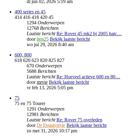
di jun 02, 2026 5:19 am
400 series en 45
414 416 418 420 45
1294
Onderwerpen
12768
Berichten
Laatste bericht
Re: Rover 45 mk2 bj 2005 hatc…
door
ben25
Bekijk laatste bericht
wo jul 29, 2026 8:40 am
600, 800
618 620 623 820 825 827
670
Onderwerpen
5688
Berichten
Laatste bericht
Re: Hoeveel actieve 600 en 80…
door
mrvie
Bekijk laatste bericht
vr feb 13, 2026 5:05 pm
75
75 en 75 Tourer
1291
Onderwerpen
12981
Berichten
Laatste bericht
Re: Rover 75 overleden
door
Dr Doggystyle
Bekijk laatste bericht
zo mei 31, 2026 10:17 pm