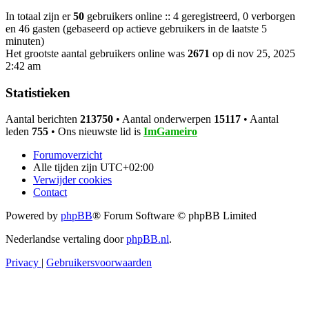
In totaal zijn er
50
gebruikers online :: 4 geregistreerd, 0 verborgen
en 46 gasten (gebaseerd op actieve gebruikers in de laatste 5
minuten)
Het grootste aantal gebruikers online was
2671
op di nov 25, 2025
2:42 am
Statistieken
Aantal berichten
213750
• Aantal onderwerpen
15117
• Aantal
leden
755
• Ons nieuwste lid is
ImGameiro
Forumoverzicht
Alle tijden zijn
UTC+02:00
Verwijder cookies
Contact
Powered by
phpBB
® Forum Software © phpBB Limited
Nederlandse vertaling door
phpBB.nl
.
Privacy
|
Gebruikersvoorwaarden