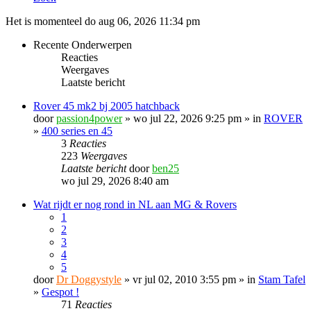
Het is momenteel do aug 06, 2026 11:34 pm
Recente Onderwerpen
Reacties
Weergaves
Laatste bericht
Rover 45 mk2 bj 2005 hatchback
door
passion4power
» wo jul 22, 2026 9:25 pm » in
ROVER
»
400 series en 45
3
Reacties
223
Weergaves
Laatste bericht
door
ben25
wo jul 29, 2026 8:40 am
Wat rijdt er nog rond in NL aan MG & Rovers
1
2
3
4
5
door
Dr Doggystyle
» vr jul 02, 2010 3:55 pm » in
Stam Tafel
»
Gespot !
71
Reacties