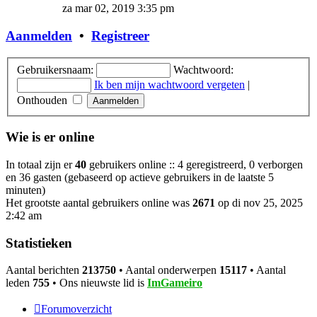
laatste
za mar 02, 2019 3:35 pm
bericht
Aanmelden
•
Registreer
Gebruikersnaam:
Wachtwoord:
Ik ben mijn wachtwoord vergeten
|
Onthouden
Wie is er online
In totaal zijn er
40
gebruikers online :: 4 geregistreerd, 0 verborgen
en 36 gasten (gebaseerd op actieve gebruikers in de laatste 5
minuten)
Het grootste aantal gebruikers online was
2671
op di nov 25, 2025
2:42 am
Statistieken
Aantal berichten
213750
• Aantal onderwerpen
15117
• Aantal
leden
755
• Ons nieuwste lid is
ImGameiro
Forumoverzicht