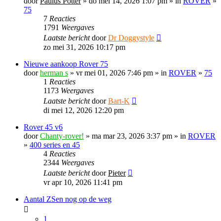
door
Paulus Potter
» do mei 14, 2026 1:07 pm » in
ROVER
»
75
7
Reacties
1791
Weergaves
Laatste bericht
door
Dr Doggystyle
zo mei 31, 2026 10:17 pm
Nieuwe aankoop Rover 75
door
herman s
» vr mei 01, 2026 7:46 pm » in
ROVER
»
75
1
Reacties
1173
Weergaves
Laatste bericht
door
Bart-K
di mei 12, 2026 12:20 pm
Rover 45 v6
door
Chanty-rover!
» ma mar 23, 2026 3:37 pm » in
ROVER
»
400 series en 45
4
Reacties
2344
Weergaves
Laatste bericht
door
Pieter
vr apr 10, 2026 11:41 pm
Aantal ZSen nog op de weg
1