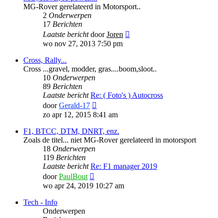
MG-Rover gerelateerd in Motorsport..
2
Onderwerpen
17
Berichten
Bekijk
Laatste bericht
door
Joren
laatste
wo nov 27, 2013 7:50 pm
bericht
Cross, Rally...
Cross ...gravel, modder, gras....boom,sloot..
10
Onderwerpen
89
Berichten
Laatste bericht
Re: ( Foto's ) Autocross
Bekijk
door
Gerald-17
laatste
zo apr 12, 2015 8:41 am
bericht
F1, BTCC, DTM, DNRT, enz.
Zoals de titel... niet MG-Rover gerelateerd in motorsport
18
Onderwerpen
119
Berichten
Laatste bericht
Re: F1 manager 2019
Bekijk
door
PaulBout
laatste
wo apr 24, 2019 10:27 am
bericht
Tech - Info
Onderwerpen