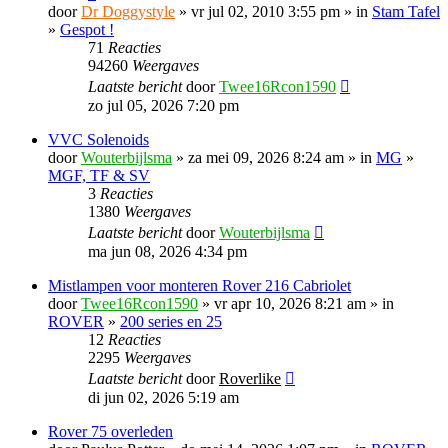
door
Dr Doggystyle
» vr jul 02, 2010 3:55 pm » in
Stam Tafel
»
Gespot !
71
Reacties
94260
Weergaves
Laatste bericht
door
Twee16Rcon1590
zo jul 05, 2026 7:20 pm
VVC Solenoids
door
Wouterbijlsma
» za mei 09, 2026 8:24 am » in
MG
»
MGF, TF & SV
3
Reacties
1380
Weergaves
Laatste bericht
door
Wouterbijlsma
ma jun 08, 2026 4:34 pm
Mistlampen voor monteren Rover 216 Cabriolet
door
Twee16Rcon1590
» vr apr 10, 2026 8:21 am » in
ROVER
»
200 series en 25
12
Reacties
2295
Weergaves
Laatste bericht
door
Roverlike
di jun 02, 2026 5:19 am
Rover 75 overleden