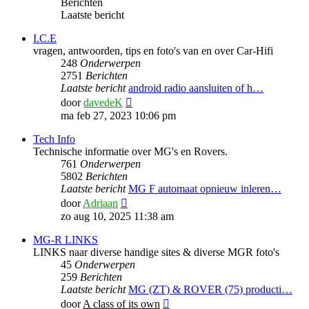
Berichten
Laatste bericht
I.C.E
vragen, antwoorden, tips en foto's van en over Car-Hifi
248
Onderwerpen
2751
Berichten
Laatste bericht
android radio aansluiten of h…
Bekijk
door
davedeK
laatste
ma feb 27, 2023 10:06 pm
bericht
Tech Info
Technische informatie over MG's en Rovers.
761
Onderwerpen
5802
Berichten
Laatste bericht
MG F automaat opnieuw inleren…
Bekijk
door
Adriaan
laatste
zo aug 10, 2025 11:38 am
bericht
MG-R LINKS
LINKS naar diverse handige sites & diverse MGR foto's
45
Onderwerpen
259
Berichten
Laatste bericht
MG (ZT) & ROVER (75) producti…
Bekijk
door
A class of its own