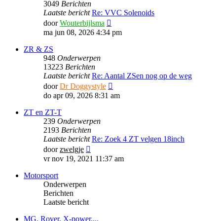
3049
Berichten
Laatste bericht
Re: VVC Solenoids
Bekijk
door
Wouterbijlsma
laatste
ma jun 08, 2026 4:34 pm
bericht
ZR & ZS
948
Onderwerpen
13223
Berichten
Laatste bericht
Re: Aantal ZSen nog op de weg
Bekijk
door
Dr Doggystyle
laatste
do apr 09, 2026 8:31 am
bericht
ZT en ZT-T
239
Onderwerpen
2193
Berichten
Laatste bericht
Re: Zoek 4 ZT velgen 18inch
Bekijk
door
zwelgje
laatste
vr nov 19, 2021 11:37 am
bericht
Motorsport
Onderwerpen
Berichten
Laatste bericht
MG, Rover, X-power....