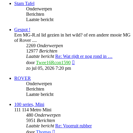
Stam Tafel
Onderwerpen
Berichten
Laatste bericht
Gespot !
Een MG-R.nl lid gezien in het wild? of een andere mooie MG
of Rover ....
2269
Onderwerpen
12977
Berichten
Laatste bericht
Re: Wat rijdt er nog rond in …
Bekijk
door
Twee16Rcon1590
laatste
zo jul 05, 2026 7:20 pm
bericht
ROVER
Onderwerpen
Berichten
Laatste bericht
100 series, Mini
111 114 Metro Mini
480
Onderwerpen
5951
Berichten
Laatste bericht
Re: Voorruit rubber
Bekijk
door
Thomas