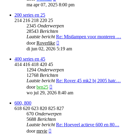
laatste
ma apr 07, 2025 8:00 pm
bericht
200 series en 25
214 216 218 220 25
2345
Onderwerpen
28543
Berichten
Laatste bericht
Re: Mistlampen voor monteren …
Bekijk
door
Roverlike
laatste
di jun 02, 2026 5:19 am
bericht
400 series en 45
414 416 418 420 45
1294
Onderwerpen
12768
Berichten
Laatste bericht
Re: Rover 45 mk2 bj 2005 hatc…
Bekijk
door
ben25
laatste
wo jul 29, 2026 8:40 am
bericht
600, 800
618 620 623 820 825 827
670
Onderwerpen
5688
Berichten
Laatste bericht
Re: Hoeveel actieve 600 en 80…
Bekijk
door
mrvie