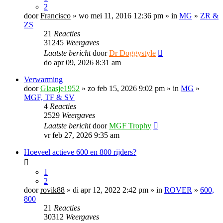
2
door
Francisco
» wo mei 11, 2016 12:36 pm » in
MG
»
ZR &
ZS
21
Reacties
31245
Weergaves
Laatste bericht
door
Dr Doggystyle
do apr 09, 2026 8:31 am
Verwarming
door
Glaasje1952
» zo feb 15, 2026 9:02 pm » in
MG
»
MGF, TF & SV
4
Reacties
2529
Weergaves
Laatste bericht
door
MGF Trophy
vr feb 27, 2026 9:35 am
Hoeveel actieve 600 en 800 rijders?
1
2
door
rovik88
» di apr 12, 2022 2:42 pm » in
ROVER
»
600,
800
21
Reacties
30312
Weergaves