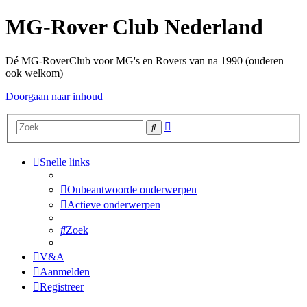
MG-Rover Club Nederland
Dé MG-RoverClub voor MG's en Rovers van na 1990 (ouderen
ook welkom)
Doorgaan naar inhoud
Uitgebreid
Zoek
zoeken
Snelle links
Onbeantwoorde onderwerpen
Actieve onderwerpen
Zoek
V&A
Aanmelden
Registreer