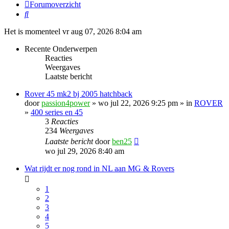
Forumoverzicht
Zoek
Het is momenteel vr aug 07, 2026 8:04 am
Recente Onderwerpen
Reacties
Weergaves
Laatste bericht
Rover 45 mk2 bj 2005 hatchback
door
passion4power
» wo jul 22, 2026 9:25 pm » in
ROVER
»
400 series en 45
3
Reacties
234
Weergaves
Laatste bericht
door
ben25
wo jul 29, 2026 8:40 am
Wat rijdt er nog rond in NL aan MG & Rovers
1
2
3
4
5