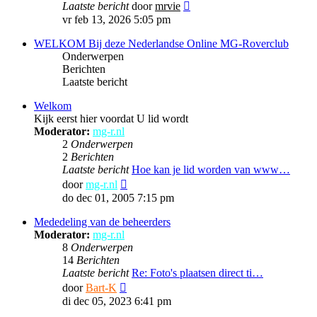
Laatste bericht
door
mrvie
vr feb 13, 2026 5:05 pm
WELKOM Bij deze Nederlandse Online MG-Roverclub
Onderwerpen
Berichten
Laatste bericht
Welkom
Kijk eerst hier voordat U lid wordt
Moderator:
mg-r.nl
2
Onderwerpen
2
Berichten
Laatste bericht
Hoe kan je lid worden van www…
Bekijk
door
mg-r.nl
laatste
do dec 01, 2005 7:15 pm
bericht
Mededeling van de beheerders
Moderator:
mg-r.nl
8
Onderwerpen
14
Berichten
Laatste bericht
Re: Foto's plaatsen direct ti…
Bekijk
door
Bart-K
laatste
di dec 05, 2023 6:41 pm
bericht