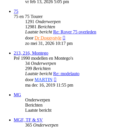
laatste
vr feb 13, 2026 5:05 pm
bericht
75
75 en 75 Tourer
1291
Onderwerpen
12981
Berichten
Laatste bericht
Re: Rover 75 overleden
Bekijk
door
Dr Doggystyle
laatste
zo mei 31, 2026 10:17 pm
bericht
213, 216, Montego
Pré 1990 modellen en Montego's
34
Onderwerpen
299
Berichten
Laatste bericht
Re: modelauto
Bekijk
door
MARTIN
laatste
ma dec 16, 2019 11:55 pm
bericht
MG
Onderwerpen
Berichten
Laatste bericht
MGF, TF & SV
365
Onderwerpen