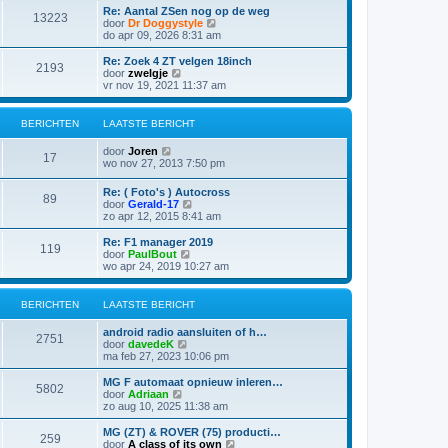
s
i
t
Re: Aantal ZSen nog op de weg
r
t
13223
j
B
door
Dr Doggystyle
i
e
k
e
do apr 09, 2026 8:31 am
c
b
l
k
h
e
a
i
t
Re: Zoek 4 ZT velgen 18inch
r
2193
a
j
B
door
zwelgje
i
t
k
e
vr nov 19, 2021 11:37 am
c
s
l
k
h
t
a
i
t
e
a
j
BERICHTEN
LAATSTE BERICHT
b
t
k
e
s
l
B
door
Joren
r
t
a
17
e
wo nov 27, 2013 7:50 pm
i
e
a
k
c
b
t
i
h
e
Re: ( Foto's ) Autocross
s
89
j
t
r
B
door
Gerald-17
t
k
i
e
zo apr 12, 2015 8:41 am
e
l
c
k
b
a
h
i
e
Re: F1 manager 2019
a
119
t
j
r
B
door
PaulBout
t
k
i
e
wo apr 24, 2019 10:27 am
s
l
c
k
t
a
h
i
e
a
t
j
BERICHTEN
LAATSTE BERICHT
b
t
k
e
s
l
r
android radio aansluiten of h…
t
a
2751
i
B
door
davedeK
e
a
c
e
ma feb 27, 2023 10:06 pm
b
t
h
k
e
s
t
i
MG F automaat opnieuw inleren…
r
t
5802
j
B
door
Adriaan
i
e
k
e
zo aug 10, 2025 11:38 am
c
b
l
k
h
e
a
i
t
MG (ZT) & ROVER (75) producti…
r
259
a
j
B
door
A class of its own
i