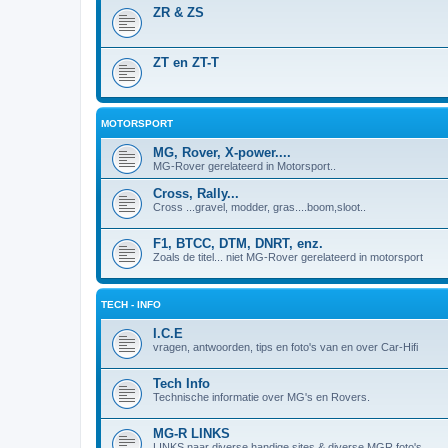
ZR & ZS
ZT en ZT-T
MOTORSPORT
MG, Rover, X-power....
MG-Rover gerelateerd in Motorsport..
Cross, Rally...
Cross ...gravel, modder, gras....boom,sloot..
F1, BTCC, DTM, DNRT, enz.
Zoals de titel... niet MG-Rover gerelateerd in motorsport
TECH - INFO
I.C.E
vragen, antwoorden, tips en foto's van en over Car-Hifi
Tech Info
Technische informatie over MG's en Rovers.
MG-R LINKS
LINKS naar diverse handige sites & diverse MGR foto's