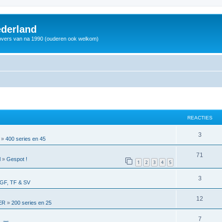
derland
vers van na 1990 (ouderen ook welkom)
REACTIES
3
»
400 series en 45
71
l
»
Gespot !
1
2
3
4
5
3
GF, TF & SV
12
ER
»
200 series en 25
7