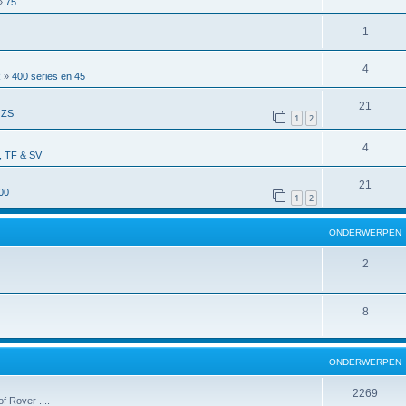
»
75
1
4
R
»
400 series en 45
21
 ZS
1
2
4
 TF & SV
21
00
1
2
ONDERWERPEN
2
8
ONDERWERPEN
2269
f Rover ....