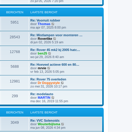
e
zo jul 05, 2026 7:20 pm
b
t
k
e
s
i
r
t
j
i
BERICHTEN
LAATSTE BERICHT
e
k
c
b
l
h
e
Re: Voorruit rubber
a
5951
t
r
B
door
Thomas
a
i
e
ma apr 07, 2025 8:00 pm
t
c
k
s
h
i
Re: Mistlampen voor monteren …
t
28543
t
j
B
door
Roverlike
e
k
e
di jun 02, 2026 5:19 am
b
l
k
e
a
i
Re: Rover 45 mk2 bj 2005 hatc…
r
12768
a
j
B
door
ben25
i
t
k
e
wo jul 29, 2026 8:40 am
c
s
l
k
h
t
a
i
t
Re: Hoeveel actieve 600 en 80…
e
5688
a
j
B
door
mrvie
b
t
k
e
vr feb 13, 2026 5:05 pm
e
s
l
k
r
t
a
i
Re: Rover 75 overleden
i
e
12981
a
j
B
door
Dr Doggystyle
c
b
t
k
e
zo mei 31, 2026 10:17 pm
h
e
s
l
k
t
r
t
a
i
Re: modelauto
i
e
299
a
j
B
door
MARTIN
c
b
t
k
e
ma dec 16, 2019 11:55 pm
h
e
s
l
k
t
r
t
a
i
i
e
a
j
BERICHTEN
LAATSTE BERICHT
c
b
t
k
h
e
s
l
t
Re: VVC Solenoids
r
t
a
3049
B
door
Wouterbijlsma
i
e
a
e
ma jun 08, 2026 4:34 pm
c
b
t
k
h
e