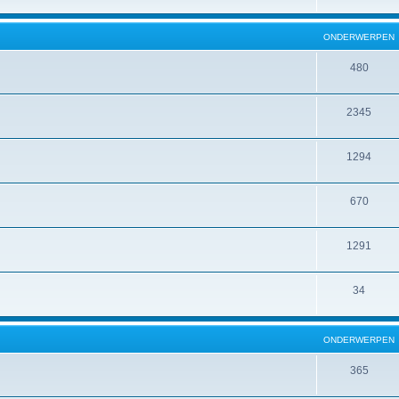
ONDERWERPEN
480
2345
1294
670
1291
34
ONDERWERPEN
365