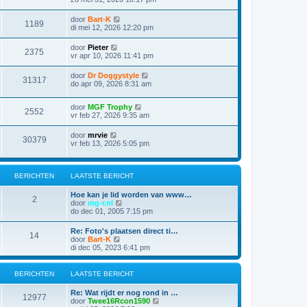
door
Bart-K
1189
di mei 12, 2026 12:20 pm
door
Pieter
2375
vr apr 10, 2026 11:41 pm
door
Dr Doggystyle
31317
do apr 09, 2026 8:31 am
door
MGF Trophy
2552
vr feb 27, 2026 9:35 am
door
mrvie
30379
vr feb 13, 2026 5:05 pm
BERICHTEN
LAATSTE BERICHT
Hoe kan je lid worden van www…
2
B
door
mg-r.nl
e
do dec 01, 2005 7:15 pm
k
i
Re: Foto's plaatsen direct ti…
14
j
B
door
Bart-K
k
e
di dec 05, 2023 6:41 pm
l
k
a
i
a
j
BERICHTEN
LAATSTE BERICHT
t
k
s
l
Re: Wat rijdt er nog rond in …
t
a
12977
B
door
Twee16Rcon1590
e
a