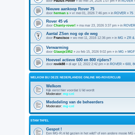
door
Paulus Potter
» do mei 14, 2026 1:07 pm » in
ROVER
Nieuwe aankoop Rover 75
door
herman s
» vr mei 01, 2026 7:46 pm » in
ROVER
»
75
Rover 45 v6
door
Chanty-rover!
» ma mar 23, 2026 3:37 pm » in
ROVE
Aantal ZSen nog op de weg
door
Francisco
» wo mei 11, 2016 12:36 pm » in
MG
»
ZR &
Verwarming
door
Glaasje1952
» zo feb 15, 2026 9:02 pm » in
MG
»
MGF,
Hoeveel actieve 600 en 800 rijders?
door
rovik88
» di apr 12, 2022 2:42 pm » in
ROVER
»
600, 8
WELKOM BIJ DEZE NEDERLANDSE ONLINE MG-ROVERCLUB
Welkom
Kijk eerst hier voordat U lid wordt
Moderator:
mg-r.nl
Mededeling van de beheerders
Moderator:
mg-r.nl
STAM TAFEL
Gespot !
Een MG-R.nl lid gezien in het wild? of een andere mooie MG o