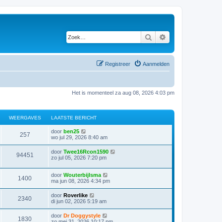
Zoek
Uitgebreid zoeken
Registreer
Aanmelden
Het is momenteel za aug 08, 2026 4:03 pm
WEERGAVES
LAATSTE BERICHT
door
ben25
257
wo jul 29, 2026 8:40 am
door
Twee16Rcon1590
94451
zo jul 05, 2026 7:20 pm
door
Wouterbijlsma
1400
ma jun 08, 2026 4:34 pm
door
Roverlike
2340
di jun 02, 2026 5:19 am
door
Dr Doggystyle
1830
zo mei 31, 2026 10:17 pm