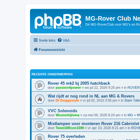
MG-Rover Club Ne
Dé MG-RoverClub voor MG's en Ro
Snelle links
V&A
Forumoverzicht
RECENTE ONDERWERPEN
Rover 45 mk2 bj 2005 hatchback
door
passion4power
» wo jul 22, 2026 9:25 pm » in
ROVER
Wat rijdt er nog rond in NL aan MG & Rovers
door
Dr Doggystyle
» vr jul 02, 2010 3:55 pm » in
Stam Tafe
VVC Solenoids
door
Wouterbijlsma
» za mei 09, 2026 8:24 am » in
MG
»
M
Mistlampen voor monteren Rover 216 Cabriolet
door
Twee16Rcon1590
» vr apr 10, 2026 8:21 am » in
ROV
Rover 75 overleden