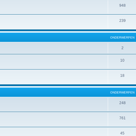
948
239
ONDERWERPEN
2
10
18
ONDERWERPEN
248
761
45