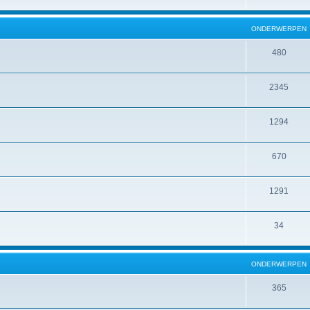
ONDERWERPEN
480
2345
1294
670
1291
34
ONDERWERPEN
365