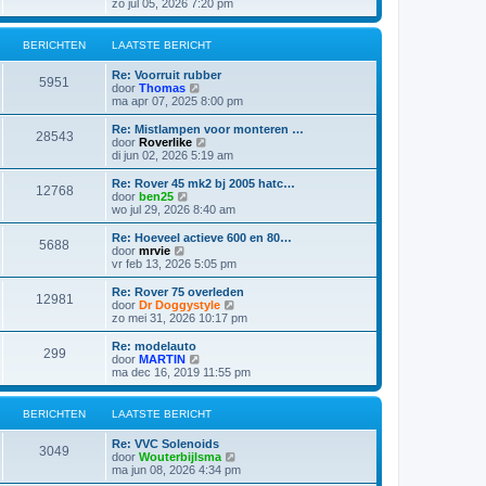
e
zo jul 05, 2026 7:20 pm
b
t
k
e
s
i
r
t
j
i
BERICHTEN
LAATSTE BERICHT
e
k
c
b
l
h
e
Re: Voorruit rubber
a
5951
t
r
B
door
Thomas
a
i
e
ma apr 07, 2025 8:00 pm
t
c
k
s
h
i
Re: Mistlampen voor monteren …
t
28543
t
j
B
door
Roverlike
e
k
e
di jun 02, 2026 5:19 am
b
l
k
e
a
i
Re: Rover 45 mk2 bj 2005 hatc…
r
12768
a
j
B
door
ben25
i
t
k
e
wo jul 29, 2026 8:40 am
c
s
l
k
h
t
a
i
t
Re: Hoeveel actieve 600 en 80…
e
5688
a
j
B
door
mrvie
b
t
k
e
vr feb 13, 2026 5:05 pm
e
s
l
k
r
t
a
i
Re: Rover 75 overleden
i
e
12981
a
j
B
door
Dr Doggystyle
c
b
t
k
e
zo mei 31, 2026 10:17 pm
h
e
s
l
k
t
r
t
a
i
Re: modelauto
i
e
299
a
j
B
door
MARTIN
c
b
t
k
e
ma dec 16, 2019 11:55 pm
h
e
s
l
k
t
r
t
a
i
i
e
a
j
BERICHTEN
LAATSTE BERICHT
c
b
t
k
h
e
s
l
t
Re: VVC Solenoids
r
t
a
3049
B
door
Wouterbijlsma
i
e
a
e
ma jun 08, 2026 4:34 pm
c
b
t
k
h
e