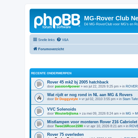
MG-Rover Club Ne
Dé MG-RoverClub voor MG's en Ro
Snelle links
V&A
Forumoverzicht
RECENTE ONDERWERPEN
Rover 45 mk2 bj 2005 hatchback
door
passion4power
» wo jul 22, 2026 9:25 pm » in
ROVER
Wat rijdt er nog rond in NL aan MG & Rovers
door
Dr Doggystyle
» vr jul 02, 2010 3:55 pm » in
Stam Tafe
VVC Solenoids
door
Wouterbijlsma
» za mei 09, 2026 8:24 am » in
MG
»
M
Mistlampen voor monteren Rover 216 Cabriolet
door
Twee16Rcon1590
» vr apr 10, 2026 8:21 am » in
ROV
Rover 75 overleden