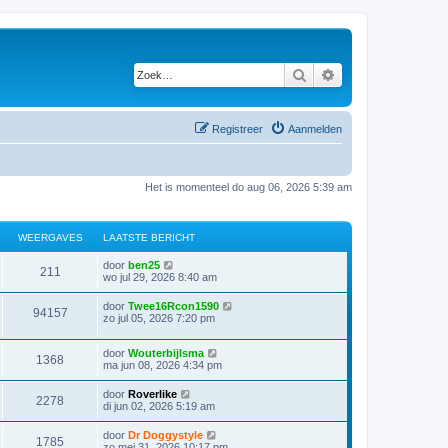
Zoek
Uitgebreid zoeken
Registreer
Aanmelden
Het is momenteel do aug 06, 2026 5:39 am
WEERGAVES
LAATSTE BERICHT
door
ben25
211
wo jul 29, 2026 8:40 am
door
Twee16Rcon1590
94157
zo jul 05, 2026 7:20 pm
door
Wouterbijlsma
1368
ma jun 08, 2026 4:34 pm
door
Roverlike
2278
di jun 02, 2026 5:19 am
door
Dr Doggystyle
1785
zo mei 31, 2026 10:17 pm