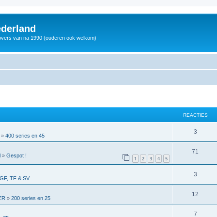
derland
vers van na 1990 (ouderen ook welkom)
REACTIES
3
»
400 series en 45
71
l
»
Gespot !
1
2
3
4
5
3
GF, TF & SV
12
ER
»
200 series en 25
7