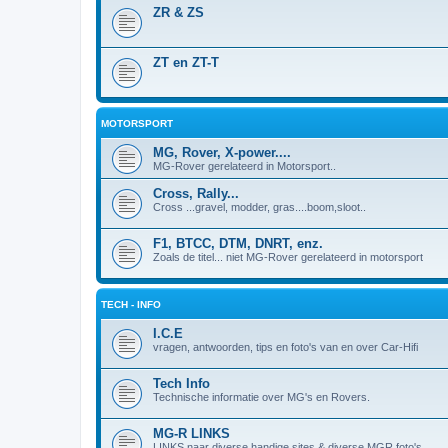
ZR & ZS
ZT en ZT-T
MOTORSPORT
MG, Rover, X-power....
MG-Rover gerelateerd in Motorsport..
Cross, Rally...
Cross ...gravel, modder, gras....boom,sloot..
F1, BTCC, DTM, DNRT, enz.
Zoals de titel... niet MG-Rover gerelateerd in motorsport
TECH - INFO
I.C.E
vragen, antwoorden, tips en foto's van en over Car-Hifi
Tech Info
Technische informatie over MG's en Rovers.
MG-R LINKS
LINKS naar diverse handige sites & diverse MGR foto's