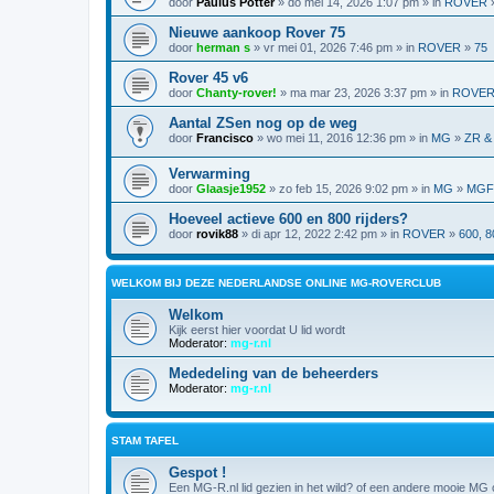
door
Paulus Potter
» do mei 14, 2026 1:07 pm » in
ROVER
Nieuwe aankoop Rover 75
door
herman s
» vr mei 01, 2026 7:46 pm » in
ROVER
»
75
Rover 45 v6
door
Chanty-rover!
» ma mar 23, 2026 3:37 pm » in
ROVE
Aantal ZSen nog op de weg
door
Francisco
» wo mei 11, 2016 12:36 pm » in
MG
»
ZR &
Verwarming
door
Glaasje1952
» zo feb 15, 2026 9:02 pm » in
MG
»
MGF,
Hoeveel actieve 600 en 800 rijders?
door
rovik88
» di apr 12, 2022 2:42 pm » in
ROVER
»
600, 8
WELKOM BIJ DEZE NEDERLANDSE ONLINE MG-ROVERCLUB
Welkom
Kijk eerst hier voordat U lid wordt
Moderator:
mg-r.nl
Mededeling van de beheerders
Moderator:
mg-r.nl
STAM TAFEL
Gespot !
Een MG-R.nl lid gezien in het wild? of een andere mooie MG o