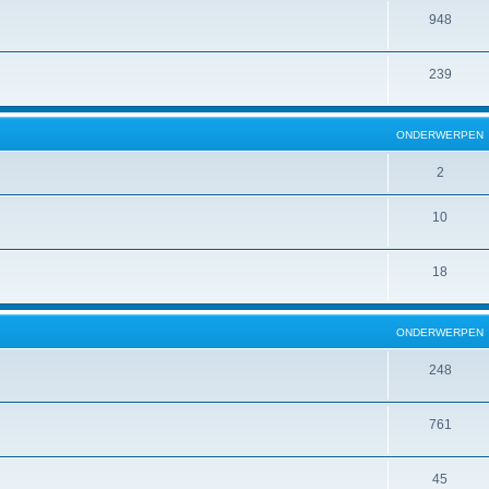
948
239
ONDERWERPEN
2
10
18
ONDERWERPEN
248
761
45