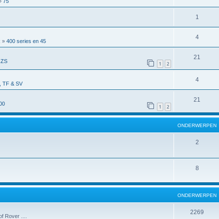
»
75
1
4
R
»
400 series en 45
21
 ZS
1
2
4
 TF & SV
21
00
1
2
ONDERWERPEN
2
8
ONDERWERPEN
2269
f Rover ....