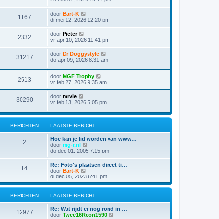
door
Bart-K
1167
di mei 12, 2026 12:20 pm
door
Pieter
2332
vr apr 10, 2026 11:41 pm
door
Dr Doggystyle
31217
do apr 09, 2026 8:31 am
door
MGF Trophy
2513
vr feb 27, 2026 9:35 am
door
mrvie
30290
vr feb 13, 2026 5:05 pm
BERICHTEN
LAATSTE BERICHT
Hoe kan je lid worden van www…
2
B
door
mg-r.nl
e
do dec 01, 2005 7:15 pm
k
i
Re: Foto's plaatsen direct ti…
14
j
B
door
Bart-K
k
e
di dec 05, 2023 6:41 pm
l
k
a
i
a
j
BERICHTEN
LAATSTE BERICHT
t
k
s
l
Re: Wat rijdt er nog rond in …
t
a
12977
B
door
Twee16Rcon1590
e
a