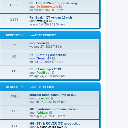
s
i
t
Re: Aantal ZSen nog op de weg
r
t
13223
j
B
door
Dr Doggystyle
i
e
k
e
do apr 09, 2026 8:31 am
c
b
l
k
h
e
a
i
t
Re: Zoek 4 ZT velgen 18inch
r
2193
a
j
B
door
zwelgje
i
t
k
e
vr nov 19, 2021 11:37 am
c
s
l
k
h
t
a
i
t
e
a
j
BERICHTEN
LAATSTE BERICHT
b
t
k
e
s
l
B
door
Joren
r
t
a
17
e
wo nov 27, 2013 7:50 pm
i
e
a
k
c
b
t
i
h
e
Re: ( Foto's ) Autocross
s
89
j
t
r
B
door
Gerald-17
t
k
i
e
zo apr 12, 2015 8:41 am
e
l
c
k
b
a
h
i
e
Re: F1 manager 2019
a
119
t
j
r
B
door
PaulBout
t
k
i
e
wo apr 24, 2019 10:27 am
s
l
c
k
t
a
h
i
e
a
t
j
BERICHTEN
LAATSTE BERICHT
b
t
k
e
s
l
r
android radio aansluiten of h…
t
a
2751
i
B
door
davedeK
e
a
c
e
ma feb 27, 2023 10:06 pm
b
t
h
k
e
s
t
i
MG F automaat opnieuw inleren…
r
t
5802
j
B
door
Adriaan
i
e
k
e
zo aug 10, 2025 11:38 am
c
b
l
k
h
e
a
i
t
MG (ZT) & ROVER (75) producti…
r
259
a
j
B
door
A class of its own
i