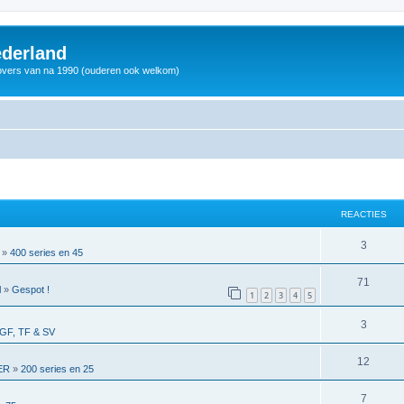
derland
vers van na 1990 (ouderen ook welkom)
REACTIES
3
»
400 series en 45
71
l
»
Gespot !
1
2
3
4
5
3
GF, TF & SV
12
ER
»
200 series en 25
7