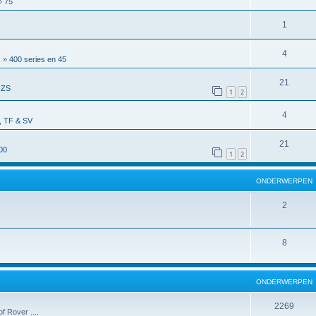
»
75
1
4
R
»
400 series en 45
21
 ZS
1
2
4
 TF & SV
21
00
1
2
ONDERWERPEN
2
8
ONDERWERPEN
2269
f Rover ....