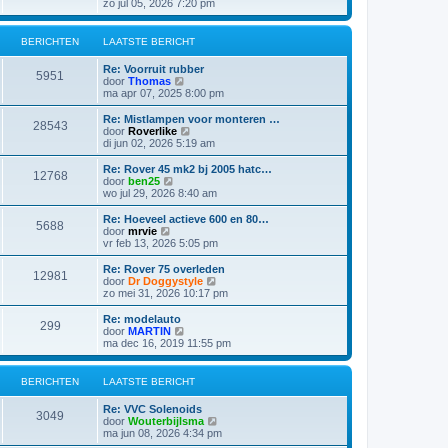
e
zo jul 05, 2026 7:20 pm
b
t
k
e
s
i
r
t
j
i
BERICHTEN
LAATSTE BERICHT
e
k
c
b
l
h
e
Re: Voorruit rubber
a
5951
t
r
B
door
Thomas
a
i
e
ma apr 07, 2025 8:00 pm
t
c
k
s
h
i
Re: Mistlampen voor monteren …
t
28543
t
j
B
door
Roverlike
e
k
e
di jun 02, 2026 5:19 am
b
l
k
e
a
i
Re: Rover 45 mk2 bj 2005 hatc…
r
12768
a
j
B
door
ben25
i
t
k
e
wo jul 29, 2026 8:40 am
c
s
l
k
h
t
a
i
t
Re: Hoeveel actieve 600 en 80…
e
5688
a
j
B
door
mrvie
b
t
k
e
vr feb 13, 2026 5:05 pm
e
s
l
k
r
t
a
i
Re: Rover 75 overleden
i
e
12981
a
j
B
door
Dr Doggystyle
c
b
t
k
e
zo mei 31, 2026 10:17 pm
h
e
s
l
k
t
r
t
a
i
Re: modelauto
i
e
299
a
j
B
door
MARTIN
c
b
t
k
e
ma dec 16, 2019 11:55 pm
h
e
s
l
k
t
r
t
a
i
i
e
a
j
BERICHTEN
LAATSTE BERICHT
c
b
t
k
h
e
s
l
t
Re: VVC Solenoids
r
t
a
3049
B
door
Wouterbijlsma
i
e
a
e
ma jun 08, 2026 4:34 pm
c
b
t
k
h
e