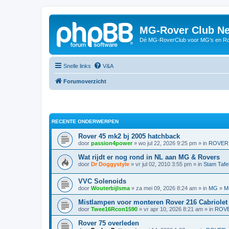
MG-Rover Club Ne
Dé MG-RoverClub voor MG's en Ro
Snelle links
V&A
Forumoverzicht
RECENTE ONDERWERPEN
Rover 45 mk2 bj 2005 hatchback
door
passion4power
» wo jul 22, 2026 9:25 pm » in
ROVER
Wat rijdt er nog rond in NL aan MG & Rovers
door
Dr Doggystyle
» vr jul 02, 2010 3:55 pm » in
Stam Tafe
VVC Solenoids
door
Wouterbijlsma
» za mei 09, 2026 8:24 am » in
MG
»
M
Mistlampen voor monteren Rover 216 Cabriolet
door
Twee16Rcon1590
» vr apr 10, 2026 8:21 am » in
ROV
Rover 75 overleden