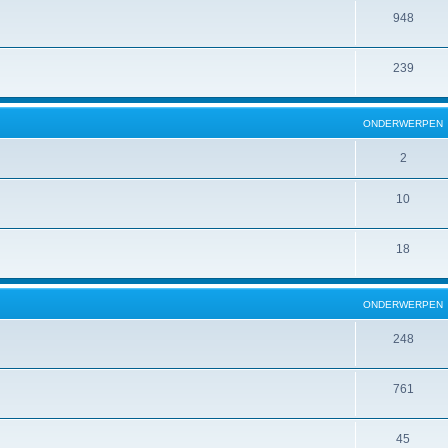
948
239
ONDERWERPEN
2
10
18
ONDERWERPEN
248
761
45