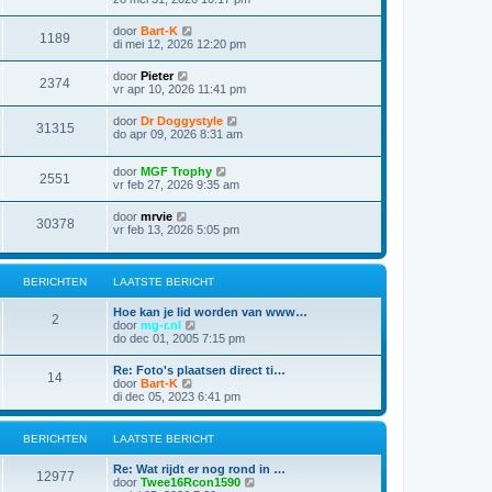
door
Bart-K
1189
di mei 12, 2026 12:20 pm
door
Pieter
2374
vr apr 10, 2026 11:41 pm
door
Dr Doggystyle
31315
do apr 09, 2026 8:31 am
door
MGF Trophy
2551
vr feb 27, 2026 9:35 am
door
mrvie
30378
vr feb 13, 2026 5:05 pm
BERICHTEN
LAATSTE BERICHT
Hoe kan je lid worden van www…
2
B
door
mg-r.nl
e
do dec 01, 2005 7:15 pm
k
i
Re: Foto's plaatsen direct ti…
14
j
B
door
Bart-K
k
e
di dec 05, 2023 6:41 pm
l
k
a
i
a
j
BERICHTEN
LAATSTE BERICHT
t
k
s
l
Re: Wat rijdt er nog rond in …
t
a
12977
B
door
Twee16Rcon1590
e
a