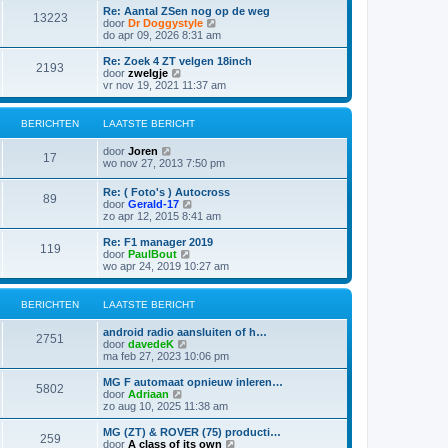
s
i
t
Re: Aantal ZSen nog op de weg
r
t
13223
j
B
door
Dr Doggystyle
i
e
k
e
do apr 09, 2026 8:31 am
c
b
l
k
h
e
a
i
t
Re: Zoek 4 ZT velgen 18inch
r
2193
a
j
B
door
zwelgje
i
t
k
e
vr nov 19, 2021 11:37 am
c
s
l
k
h
t
a
i
t
e
a
j
BERICHTEN
LAATSTE BERICHT
b
t
k
e
s
l
B
door
Joren
r
t
a
17
e
wo nov 27, 2013 7:50 pm
i
e
a
k
c
b
t
i
h
e
Re: ( Foto's ) Autocross
s
89
j
t
r
B
door
Gerald-17
t
k
i
e
zo apr 12, 2015 8:41 am
e
l
c
k
b
a
h
i
e
Re: F1 manager 2019
a
119
t
j
r
B
door
PaulBout
t
k
i
e
wo apr 24, 2019 10:27 am
s
l
c
k
t
a
h
i
e
a
t
j
BERICHTEN
LAATSTE BERICHT
b
t
k
e
s
l
r
android radio aansluiten of h…
t
a
2751
i
B
door
davedeK
e
a
c
e
ma feb 27, 2023 10:06 pm
b
t
h
k
e
s
t
i
MG F automaat opnieuw inleren…
r
t
5802
j
B
door
Adriaan
i
e
k
e
zo aug 10, 2025 11:38 am
c
b
l
k
h
e
a
i
t
MG (ZT) & ROVER (75) producti…
r
259
a
j
B
door
A class of its own
i