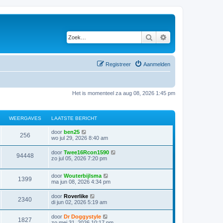
Zoek
Uitgebreid zoeken
Registreer
Aanmelden
Het is momenteel za aug 08, 2026 1:45 pm
WEERGAVES
LAATSTE BERICHT
door
ben25
256
wo jul 29, 2026 8:40 am
door
Twee16Rcon1590
94448
zo jul 05, 2026 7:20 pm
door
Wouterbijlsma
1399
ma jun 08, 2026 4:34 pm
door
Roverlike
2340
di jun 02, 2026 5:19 am
door
Dr Doggystyle
1827
zo mei 31, 2026 10:17 pm