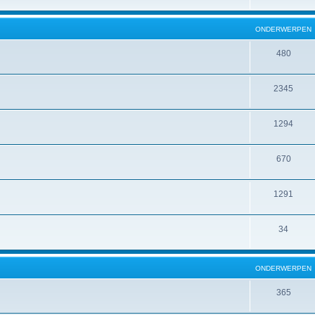
ONDERWERPEN
480
2345
1294
670
1291
34
ONDERWERPEN
365