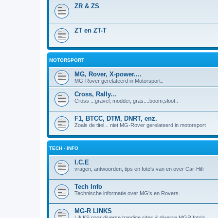
ZR & ZS
ZT en ZT-T
MOTORSPORT
MG, Rover, X-power....
MG-Rover gerelateerd in Motorsport..
Cross, Rally...
Cross ...gravel, modder, gras....boom,sloot..
F1, BTCC, DTM, DNRT, enz.
Zoals de titel... niet MG-Rover gerelateerd in motorsport
TECH - INFO
I.C.E
vragen, antwoorden, tips en foto's van en over Car-Hifi
Tech Info
Technische informatie over MG's en Rovers.
MG-R LINKS
LINKS naar diverse handige sites & diverse MGR foto's