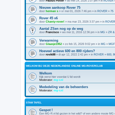
door
Paulus Potter
» do mei 14, 2026 1:07 pm » in
ROVER
Nieuwe aankoop Rover 75
door
herman s
» vr mei 01, 2026 7:46 pm » in
ROVER
»
75
Rover 45 v6
door
Chanty-rover!
» ma mar 23, 2026 3:37 pm » in
ROVE
Aantal ZSen nog op de weg
door
Francisco
» wo mei 11, 2016 12:36 pm » in
MG
»
ZR &
Verwarming
door
Glaasje1952
» zo feb 15, 2026 9:02 pm » in
MG
»
MGF,
Hoeveel actieve 600 en 800 rijders?
door
rovik88
» di apr 12, 2022 2:42 pm » in
ROVER
»
600, 8
WELKOM BIJ DEZE NEDERLANDSE ONLINE MG-ROVERCLUB
Welkom
Kijk eerst hier voordat U lid wordt
Moderator:
mg-r.nl
Mededeling van de beheerders
Moderator:
mg-r.nl
STAM TAFEL
Gespot !
Een MG-R.nl lid gezien in het wild? of een andere mooie MG o