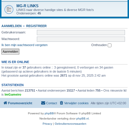
MG-R LINKS
LINKS naar diverse handige sites & diverse MGR foto's
Onderwerpen:
45
AANMELDEN
•
REGISTREER
Gebruikersnaam:
Wachtwoord:
Ik ben mijn wachtwoord vergeten
Onthouden
WIE IS ER ONLINE
In totaal zijn er
37
gebruikers online :: 3 geregistreerd, 0 verborgen en 34 gasten
(gebaseerd op actieve gebruikers in de laatste 5 minuten)
Het grootste aantal gebruikers online was
2671
op di nov 25, 2025 2:42 am
STATISTIEKEN
Aantal berichten
213751
• Aantal onderwerpen
15117
• Aantal leden
755
• Ons nieuwste lid
is
ImGameiro
Forumoverzicht
Contact
Verwijder cookies
Alle tijden zijn
UTC+02:00
Powered by
phpBB
® Forum Software © phpBB Limited
Nederlandse vertaling door
phpBB.nl
.
Privacy
|
Gebruikersvoorwaarden