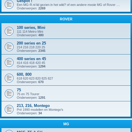
Gespot !
Een MG-R.nl lid gezien in het wild? of een andere mooie MG of Rover ....
Onderwerpen:
2269
ROVER
100 series, Mini
111 114 Metro Mini
Onderwerpen:
480
200 series en 25
214 216 218 220 25
Onderwerpen:
2345
400 series en 45
414 416 418 420 45
Onderwerpen:
1294
600, 800
618 620 623 820 825 827
Onderwerpen:
670
75
75 en 75 Tourer
Onderwerpen:
1291
213, 216, Montego
Pré 1990 modellen en Montego's
Onderwerpen:
34
MG