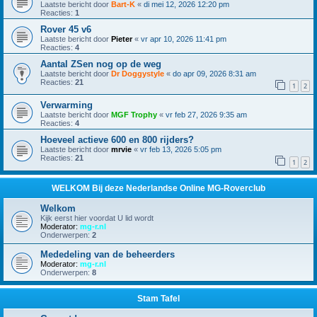
Laatste bericht door
Bart-K
«
di mei 12, 2026 12:20 pm
Reacties:
1
Rover 45 v6
Laatste bericht door
Pieter
«
vr apr 10, 2026 11:41 pm
Reacties:
4
Aantal ZSen nog op de weg
Laatste bericht door
Dr Doggystyle
«
do apr 09, 2026 8:31 am
Reacties:
21
1
2
Verwarming
Laatste bericht door
MGF Trophy
«
vr feb 27, 2026 9:35 am
Reacties:
4
Hoeveel actieve 600 en 800 rijders?
Laatste bericht door
mrvie
«
vr feb 13, 2026 5:05 pm
Reacties:
21
1
2
WELKOM Bij deze Nederlandse Online MG-Roverclub
Welkom
Kijk eerst hier voordat U lid wordt
Moderator:
mg-r.nl
Onderwerpen:
2
Mededeling van de beheerders
Moderator:
mg-r.nl
Onderwerpen:
8
Stam Tafel