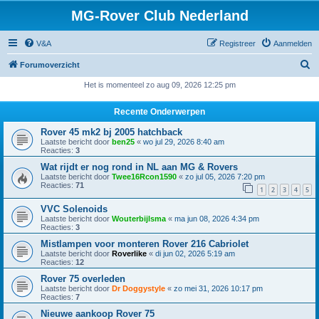
MG-Rover Club Nederland
V&A
Registreer
Aanmelden
Z
Forumoverzicht
o
Het is momenteel zo aug 09, 2026 12:25 pm
e
Recente Onderwerpen
k
Rover 45 mk2 bj 2005 hatchback
Laatste bericht door
ben25
«
wo jul 29, 2026 8:40 am
Reacties:
3
Wat rijdt er nog rond in NL aan MG & Rovers
Laatste bericht door
Twee16Rcon1590
«
zo jul 05, 2026 7:20 pm
Reacties:
71
1
2
3
4
5
VVC Solenoids
Laatste bericht door
Wouterbijlsma
«
ma jun 08, 2026 4:34 pm
Reacties:
3
Mistlampen voor monteren Rover 216 Cabriolet
Laatste bericht door
Roverlike
«
di jun 02, 2026 5:19 am
Reacties:
12
Rover 75 overleden
Laatste bericht door
Dr Doggystyle
«
zo mei 31, 2026 10:17 pm
Reacties:
7
Nieuwe aankoop Rover 75