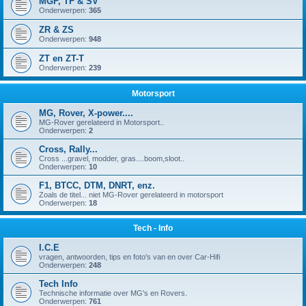
MGF, TF & SV
Onderwerpen:
365
ZR & ZS
Onderwerpen:
948
ZT en ZT-T
Onderwerpen:
239
Motorsport
MG, Rover, X-power....
MG-Rover gerelateerd in Motorsport..
Onderwerpen:
2
Cross, Rally...
Cross ...gravel, modder, gras....boom,sloot..
Onderwerpen:
10
F1, BTCC, DTM, DNRT, enz.
Zoals de titel... niet MG-Rover gerelateerd in motorsport
Onderwerpen:
18
Tech - Info
I.C.E
vragen, antwoorden, tips en foto's van en over Car-Hifi
Onderwerpen:
248
Tech Info
Technische informatie over MG's en Rovers.
Onderwerpen:
761