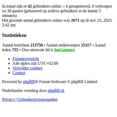
In totaal zijn er
42
gebruikers online :: 4 geregistreerd, 0 verborgen
en 38 gasten (gebaseerd op actieve gebruikers in de laatste 5
minuten)
Het grootste aantal gebruikers online was
2671
op di nov 25, 2025
2:42 am
Statistieken
Aantal berichten
213750
• Aantal onderwerpen
15117
• Aantal
leden
755
• Ons nieuwste lid is
ImGameiro
Forumoverzicht
Alle tijden zijn
UTC+02:00
Verwijder cookies
Contact
Powered by
phpBB
® Forum Software © phpBB Limited
Nederlandse vertaling door
phpBB.nl
.
Privacy
|
Gebruikersvoorwaarden