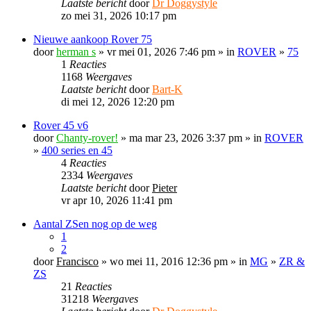
Laatste bericht
door
Dr Doggystyle
zo mei 31, 2026 10:17 pm
Nieuwe aankoop Rover 75
door
herman s
» vr mei 01, 2026 7:46 pm » in
ROVER
»
75
1
Reacties
1168
Weergaves
Laatste bericht
door
Bart-K
di mei 12, 2026 12:20 pm
Rover 45 v6
door
Chanty-rover!
» ma mar 23, 2026 3:37 pm » in
ROVER
»
400 series en 45
4
Reacties
2334
Weergaves
Laatste bericht
door
Pieter
vr apr 10, 2026 11:41 pm
Aantal ZSen nog op de weg
1
2
door
Francisco
» wo mei 11, 2016 12:36 pm » in
MG
»
ZR &
ZS
21
Reacties
31218
Weergaves