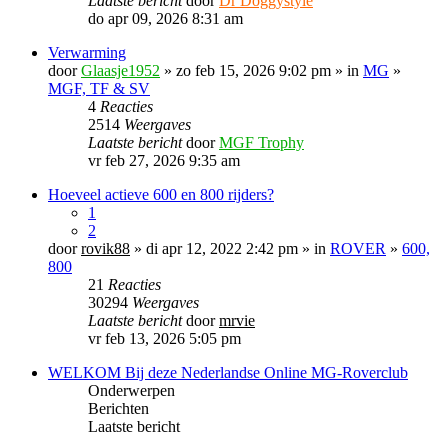
Laatste bericht
door
Dr Doggystyle
do apr 09, 2026 8:31 am
Verwarming
door
Glaasje1952
» zo feb 15, 2026 9:02 pm » in
MG
»
MGF, TF & SV
4
Reacties
2514
Weergaves
Laatste bericht
door
MGF Trophy
vr feb 27, 2026 9:35 am
Hoeveel actieve 600 en 800 rijders?
1
2
door
rovik88
» di apr 12, 2022 2:42 pm » in
ROVER
»
600,
800
21
Reacties
30294
Weergaves
Laatste bericht
door
mrvie
vr feb 13, 2026 5:05 pm
WELKOM Bij deze Nederlandse Online MG-Roverclub
Onderwerpen
Berichten
Laatste bericht