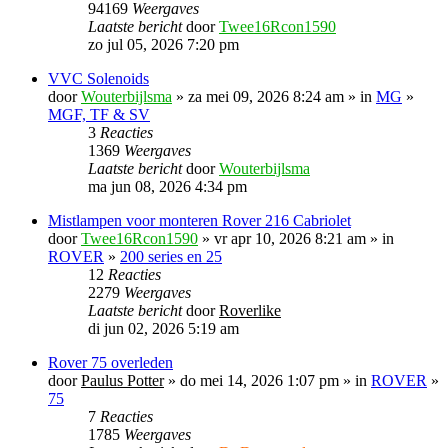
94169
Weergaves
Laatste bericht
door
Twee16Rcon1590
zo jul 05, 2026 7:20 pm
VVC Solenoids
door
Wouterbijlsma
» za mei 09, 2026 8:24 am » in
MG
»
MGF, TF & SV
3
Reacties
1369
Weergaves
Laatste bericht
door
Wouterbijlsma
ma jun 08, 2026 4:34 pm
Mistlampen voor monteren Rover 216 Cabriolet
door
Twee16Rcon1590
» vr apr 10, 2026 8:21 am » in
ROVER
»
200 series en 25
12
Reacties
2279
Weergaves
Laatste bericht
door
Roverlike
di jun 02, 2026 5:19 am
Rover 75 overleden
door
Paulus Potter
» do mei 14, 2026 1:07 pm » in
ROVER
»
75
7
Reacties
1785
Weergaves