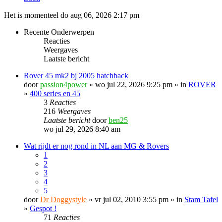
Het is momenteel do aug 06, 2026 2:17 pm
Recente Onderwerpen
Reacties
Weergaves
Laatste bericht
Rover 45 mk2 bj 2005 hatchback
door
passion4power
» wo jul 22, 2026 9:25 pm » in
ROVER
»
400 series en 45
3
Reacties
216
Weergaves
Laatste bericht
door
ben25
wo jul 29, 2026 8:40 am
Wat rijdt er nog rond in NL aan MG & Rovers
1
2
3
4
5
door
Dr Doggystyle
» vr jul 02, 2010 3:55 pm » in
Stam Tafel
»
Gespot !
71
Reacties