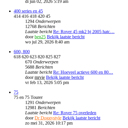
di jun 02, 2026 5:19 am
400 series en 45
414 416 418 420 45
1294
Onderwerpen
12768
Berichten
Laatste bericht
Re: Rover 45 mk2 bj 2005 hatc…
door
ben25
Bekijk laatste bericht
wo jul 29, 2026 8:40 am
600, 800
618 620 623 820 825 827
670
Onderwerpen
5688
Berichten
Laatste bericht
Re: Hoeveel actieve 600 en 80…
door
mrvie
Bekijk laatste bericht
vr feb 13, 2026 5:05 pm
75
75 en 75 Tourer
1291
Onderwerpen
12981
Berichten
Laatste bericht
Re: Rover 75 overleden
door
Dr Doggystyle
Bekijk laatste bericht
zo mei 31, 2026 10:17 pm