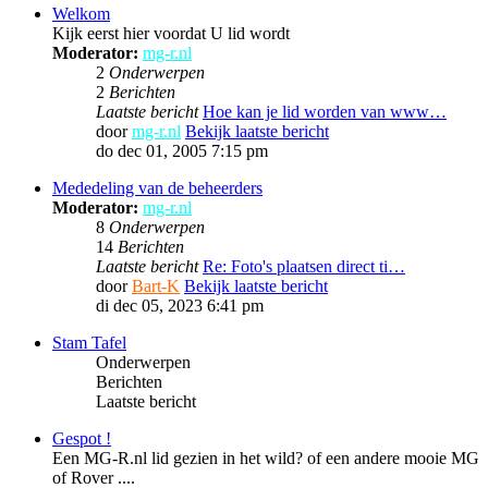
Welkom
Kijk eerst hier voordat U lid wordt
Moderator:
mg-r.nl
2
Onderwerpen
2
Berichten
Laatste bericht
Hoe kan je lid worden van www…
door
mg-r.nl
Bekijk laatste bericht
do dec 01, 2005 7:15 pm
Mededeling van de beheerders
Moderator:
mg-r.nl
8
Onderwerpen
14
Berichten
Laatste bericht
Re: Foto's plaatsen direct ti…
door
Bart-K
Bekijk laatste bericht
di dec 05, 2023 6:41 pm
Stam Tafel
Onderwerpen
Berichten
Laatste bericht
Gespot !
Een MG-R.nl lid gezien in het wild? of een andere mooie MG
of Rover ....