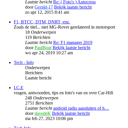
Laatste bericht
Re: ( Foto's ) Autocross
door
Gerald-17
Bekijk laatste bericht
zo apr 12, 2015 8:41 am
F1, BTCC, DTM, DNRT, enz.
Zoals de titel... niet MG-Rover gerelateerd in motorsport
18
Onderwerpen
119
Berichten
Laatste bericht
Re: F1 manager 2019
door
PaulBout
Bekijk laatste bericht
wo apr 24, 2019 10:27 am
Tech - Info
Onderwerpen
Berichten
Laatste bericht
I.C.E
vragen, antwoorden, tips en foto's van en over Car-Hifi
248
Onderwerpen
2751
Berichten
Laatste bericht
android radio aansluiten of h…
door
davedeK
Bekijk laatste bericht
ma feb 27, 2023 10:06 pm