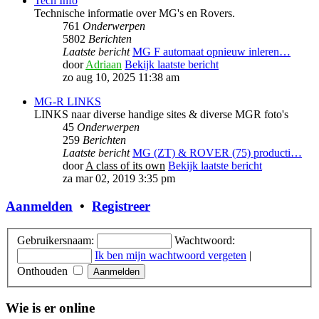
Tech Info
Technische informatie over MG's en Rovers.
761
Onderwerpen
5802
Berichten
Laatste bericht
MG F automaat opnieuw inleren…
door
Adriaan
Bekijk laatste bericht
zo aug 10, 2025 11:38 am
MG-R LINKS
LINKS naar diverse handige sites & diverse MGR foto's
45
Onderwerpen
259
Berichten
Laatste bericht
MG (ZT) & ROVER (75) producti…
door
A class of its own
Bekijk laatste bericht
za mar 02, 2019 3:35 pm
Aanmelden
•
Registreer
Gebruikersnaam:
Wachtwoord:
Ik ben mijn wachtwoord vergeten
|
Onthouden
Wie is er online