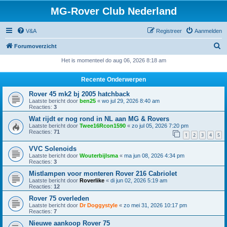
MG-Rover Club Nederland
V&A
Registreer
Aanmelden
Z
Forumoverzicht
o
Het is momenteel do aug 06, 2026 8:18 am
e
Recente Onderwerpen
k
Rover 45 mk2 bj 2005 hatchback
Laatste bericht door
ben25
«
wo jul 29, 2026 8:40 am
Reacties:
3
Wat rijdt er nog rond in NL aan MG & Rovers
Laatste bericht door
Twee16Rcon1590
«
zo jul 05, 2026 7:20 pm
Reacties:
71
1
2
3
4
5
VVC Solenoids
Laatste bericht door
Wouterbijlsma
«
ma jun 08, 2026 4:34 pm
Reacties:
3
Mistlampen voor monteren Rover 216 Cabriolet
Laatste bericht door
Roverlike
«
di jun 02, 2026 5:19 am
Reacties:
12
Rover 75 overleden
Laatste bericht door
Dr Doggystyle
«
zo mei 31, 2026 10:17 pm
Reacties:
7
Nieuwe aankoop Rover 75