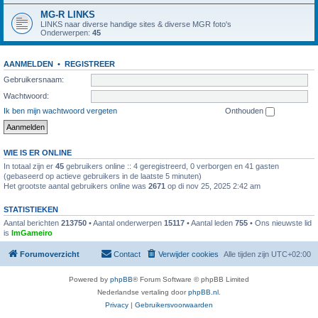
MG-R LINKS
LINKS naar diverse handige sites & diverse MGR foto's
Onderwerpen:
45
AANMELDEN
•
REGISTREER
Gebruikersnaam:
Wachtwoord:
Ik ben mijn wachtwoord vergeten
Onthouden
WIE IS ER ONLINE
In totaal zijn er
45
gebruikers online :: 4 geregistreerd, 0 verborgen en 41 gasten
(gebaseerd op actieve gebruikers in de laatste 5 minuten)
Het grootste aantal gebruikers online was
2671
op di nov 25, 2025 2:42 am
STATISTIEKEN
Aantal berichten
213750
• Aantal onderwerpen
15117
• Aantal leden
755
• Ons nieuwste lid
is
ImGameiro
Forumoverzicht
Contact
Verwijder cookies
Alle tijden zijn
UTC+02:00
Powered by
phpBB
® Forum Software © phpBB Limited
Nederlandse vertaling door
phpBB.nl
.
Privacy
|
Gebruikersvoorwaarden