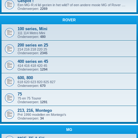
Gespot !
Een MG-R.nl lid gezien in het wild? of een andere mooie MG of Rover ....
Onderwerpen:
2269
ROVER
100 series, Mini
111 114 Metro Mini
Onderwerpen:
480
200 series en 25
214 216 218 220 25
Onderwerpen:
2345
400 series en 45
414 416 418 420 45
Onderwerpen:
1294
600, 800
618 620 623 820 825 827
Onderwerpen:
670
75
75 en 75 Tourer
Onderwerpen:
1291
213, 216, Montego
Pré 1990 modellen en Montego's
Onderwerpen:
34
MG