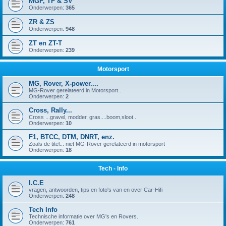
MGF, TF & SV
Onderwerpen:
365
ZR & ZS
Onderwerpen:
948
ZT en ZT-T
Onderwerpen:
239
Motorsport
MG, Rover, X-power....
MG-Rover gerelateerd in Motorsport..
Onderwerpen:
2
Cross, Rally...
Cross ...gravel, modder, gras....boom,sloot..
Onderwerpen:
10
F1, BTCC, DTM, DNRT, enz.
Zoals de titel... niet MG-Rover gerelateerd in motorsport
Onderwerpen:
18
Tech - Info
I.C.E
vragen, antwoorden, tips en foto's van en over Car-Hifi
Onderwerpen:
248
Tech Info
Technische informatie over MG's en Rovers.
Onderwerpen:
761