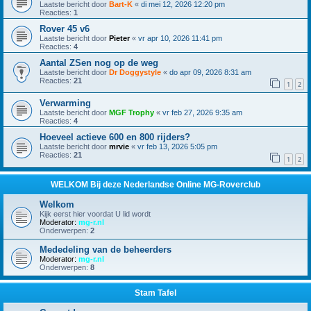
Laatste bericht door
Bart-K
«
di mei 12, 2026 12:20 pm
Reacties:
1
Rover 45 v6
Laatste bericht door
Pieter
«
vr apr 10, 2026 11:41 pm
Reacties:
4
Aantal ZSen nog op de weg
Laatste bericht door
Dr Doggystyle
«
do apr 09, 2026 8:31 am
Reacties:
21
1
2
Verwarming
Laatste bericht door
MGF Trophy
«
vr feb 27, 2026 9:35 am
Reacties:
4
Hoeveel actieve 600 en 800 rijders?
Laatste bericht door
mrvie
«
vr feb 13, 2026 5:05 pm
Reacties:
21
1
2
WELKOM Bij deze Nederlandse Online MG-Roverclub
Welkom
Kijk eerst hier voordat U lid wordt
Moderator:
mg-r.nl
Onderwerpen:
2
Mededeling van de beheerders
Moderator:
mg-r.nl
Onderwerpen:
8
Stam Tafel