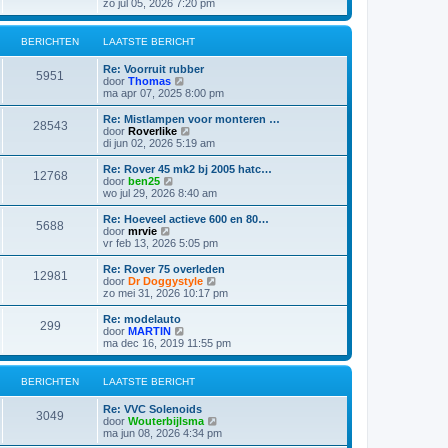
e
zo jul 05, 2026 7:20 pm
b
t
k
e
s
i
r
t
j
i
BERICHTEN
LAATSTE BERICHT
e
k
c
b
l
h
e
Re: Voorruit rubber
a
5951
t
r
B
door
Thomas
a
i
e
ma apr 07, 2025 8:00 pm
t
c
k
s
h
i
Re: Mistlampen voor monteren …
t
28543
t
j
B
door
Roverlike
e
k
e
di jun 02, 2026 5:19 am
b
l
k
e
a
i
Re: Rover 45 mk2 bj 2005 hatc…
r
12768
a
j
B
door
ben25
i
t
k
e
wo jul 29, 2026 8:40 am
c
s
l
k
h
t
a
i
t
Re: Hoeveel actieve 600 en 80…
e
5688
a
j
B
door
mrvie
b
t
k
e
vr feb 13, 2026 5:05 pm
e
s
l
k
r
t
a
i
Re: Rover 75 overleden
i
e
12981
a
j
B
door
Dr Doggystyle
c
b
t
k
e
zo mei 31, 2026 10:17 pm
h
e
s
l
k
t
r
t
a
i
Re: modelauto
i
e
299
a
j
B
door
MARTIN
c
b
t
k
e
ma dec 16, 2019 11:55 pm
h
e
s
l
k
t
r
t
a
i
i
e
a
j
BERICHTEN
LAATSTE BERICHT
c
b
t
k
h
e
s
l
t
Re: VVC Solenoids
r
t
a
3049
B
door
Wouterbijlsma
i
e
a
e
ma jun 08, 2026 4:34 pm
c
b
t
k
h
e