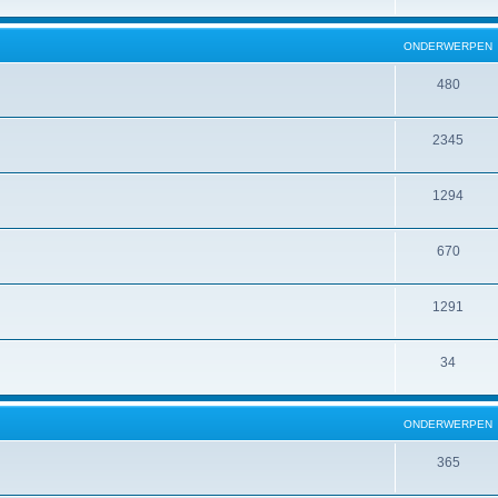
ONDERWERPEN
480
2345
1294
670
1291
34
ONDERWERPEN
365