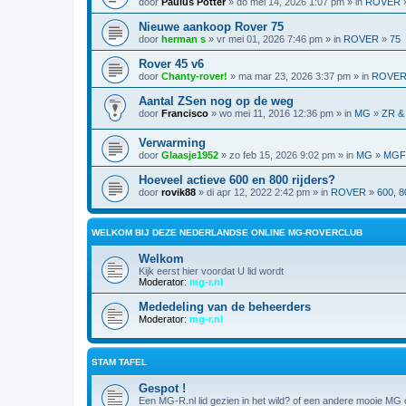
door
Paulus Potter
» do mei 14, 2026 1:07 pm » in
ROVER
Nieuwe aankoop Rover 75
door
herman s
» vr mei 01, 2026 7:46 pm » in
ROVER
»
75
Rover 45 v6
door
Chanty-rover!
» ma mar 23, 2026 3:37 pm » in
ROVE
Aantal ZSen nog op de weg
door
Francisco
» wo mei 11, 2016 12:36 pm » in
MG
»
ZR &
Verwarming
door
Glaasje1952
» zo feb 15, 2026 9:02 pm » in
MG
»
MGF,
Hoeveel actieve 600 en 800 rijders?
door
rovik88
» di apr 12, 2022 2:42 pm » in
ROVER
»
600, 8
WELKOM BIJ DEZE NEDERLANDSE ONLINE MG-ROVERCLUB
Welkom
Kijk eerst hier voordat U lid wordt
Moderator:
mg-r.nl
Mededeling van de beheerders
Moderator:
mg-r.nl
STAM TAFEL
Gespot !
Een MG-R.nl lid gezien in het wild? of een andere mooie MG o