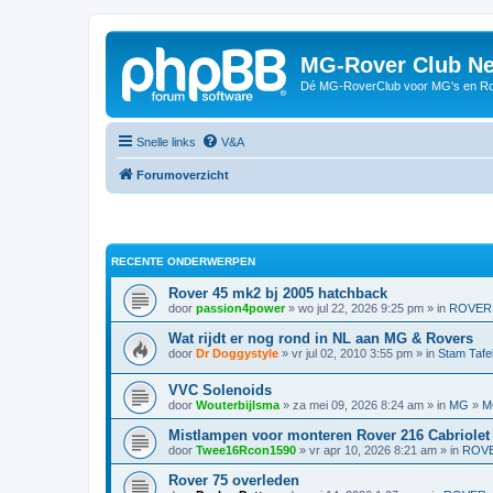
MG-Rover Club Ne
Dé MG-RoverClub voor MG's en Ro
Snelle links
V&A
Forumoverzicht
RECENTE ONDERWERPEN
Rover 45 mk2 bj 2005 hatchback
door
passion4power
» wo jul 22, 2026 9:25 pm » in
ROVER
Wat rijdt er nog rond in NL aan MG & Rovers
door
Dr Doggystyle
» vr jul 02, 2010 3:55 pm » in
Stam Tafe
VVC Solenoids
door
Wouterbijlsma
» za mei 09, 2026 8:24 am » in
MG
»
M
Mistlampen voor monteren Rover 216 Cabriolet
door
Twee16Rcon1590
» vr apr 10, 2026 8:21 am » in
ROV
Rover 75 overleden