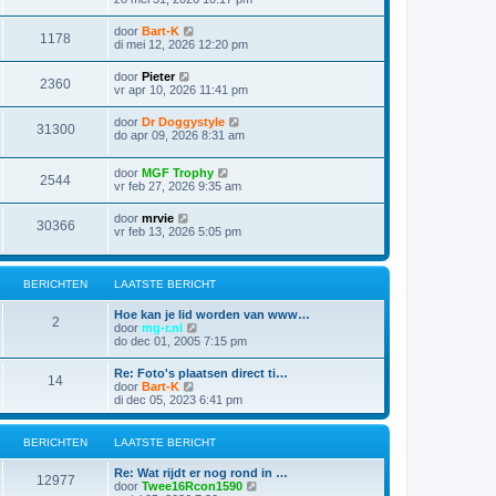
door
Bart-K
1178
di mei 12, 2026 12:20 pm
door
Pieter
2360
vr apr 10, 2026 11:41 pm
door
Dr Doggystyle
31300
do apr 09, 2026 8:31 am
door
MGF Trophy
2544
vr feb 27, 2026 9:35 am
door
mrvie
30366
vr feb 13, 2026 5:05 pm
BERICHTEN
LAATSTE BERICHT
Hoe kan je lid worden van www…
2
B
door
mg-r.nl
e
do dec 01, 2005 7:15 pm
k
i
Re: Foto's plaatsen direct ti…
14
j
B
door
Bart-K
k
e
di dec 05, 2023 6:41 pm
l
k
a
i
a
j
BERICHTEN
LAATSTE BERICHT
t
k
s
l
Re: Wat rijdt er nog rond in …
t
a
12977
B
door
Twee16Rcon1590
e
a