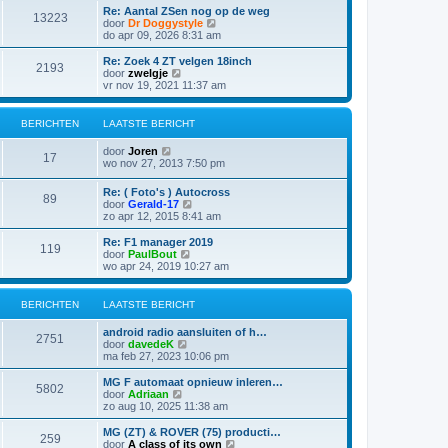
s
i
t
Re: Aantal ZSen nog op de weg
r
t
13223
j
B
door
Dr Doggystyle
i
e
k
e
do apr 09, 2026 8:31 am
c
b
l
k
h
e
a
i
t
Re: Zoek 4 ZT velgen 18inch
r
2193
a
j
B
door
zwelgje
i
t
k
e
vr nov 19, 2021 11:37 am
c
s
l
k
h
t
a
i
t
e
a
j
BERICHTEN
LAATSTE BERICHT
b
t
k
e
s
l
B
door
Joren
r
t
a
17
e
wo nov 27, 2013 7:50 pm
i
e
a
k
c
b
t
i
h
e
Re: ( Foto's ) Autocross
s
89
j
t
r
B
door
Gerald-17
t
k
i
e
zo apr 12, 2015 8:41 am
e
l
c
k
b
a
h
i
e
Re: F1 manager 2019
a
119
t
j
r
B
door
PaulBout
t
k
i
e
wo apr 24, 2019 10:27 am
s
l
c
k
t
a
h
i
e
a
t
j
BERICHTEN
LAATSTE BERICHT
b
t
k
e
s
l
r
android radio aansluiten of h…
t
a
2751
i
B
door
davedeK
e
a
c
e
ma feb 27, 2023 10:06 pm
b
t
h
k
e
s
t
i
MG F automaat opnieuw inleren…
r
t
5802
j
B
door
Adriaan
i
e
k
e
zo aug 10, 2025 11:38 am
c
b
l
k
h
e
a
i
t
MG (ZT) & ROVER (75) producti…
r
259
a
j
B
door
A class of its own
i