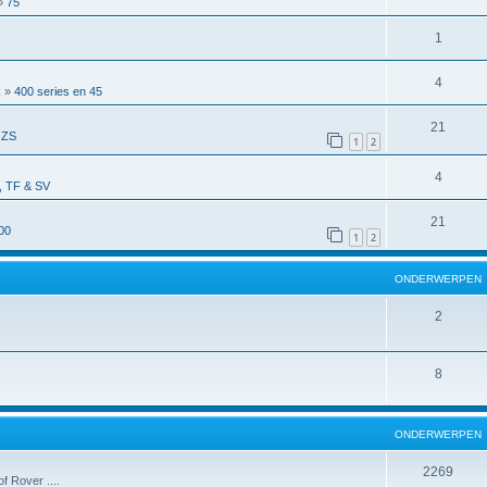
»
75
1
4
R
»
400 series en 45
21
 ZS
1
2
4
 TF & SV
21
00
1
2
ONDERWERPEN
2
8
ONDERWERPEN
2269
f Rover ....