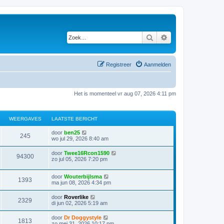
Zoek
Uitgebreid zoeken
Registreer
Aanmelden
Het is momenteel vr aug 07, 2026 4:11 pm
WEERGAVES
LAATSTE BERICHT
door
ben25
245
wo jul 29, 2026 8:40 am
door
Twee16Rcon1590
94300
zo jul 05, 2026 7:20 pm
door
Wouterbijlsma
1393
ma jun 08, 2026 4:34 pm
door
Roverlike
2329
di jun 02, 2026 5:19 am
door
Dr Doggystyle
1813
zo mei 31, 2026 10:17 pm