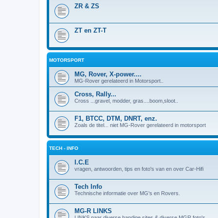
ZR & ZS
ZT en ZT-T
MOTORSPORT
MG, Rover, X-power....
MG-Rover gerelateerd in Motorsport..
Cross, Rally...
Cross ...gravel, modder, gras....boom,sloot..
F1, BTCC, DTM, DNRT, enz.
Zoals de titel... niet MG-Rover gerelateerd in motorsport
TECH - INFO
I.C.E
vragen, antwoorden, tips en foto's van en over Car-Hifi
Tech Info
Technische informatie over MG's en Rovers.
MG-R LINKS
LINKS naar diverse handige sites & diverse MGR foto's