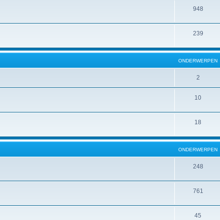
948
239
ONDERWERPEN
2
10
18
ONDERWERPEN
248
761
45