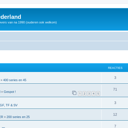
derland
vers van na 1990 (ouderen ook welkom)
REACTIES
3
»
400 series en 45
71
l
»
Gespot !
1
2
3
4
5
3
GF, TF & SV
12
ER
»
200 series en 25
7