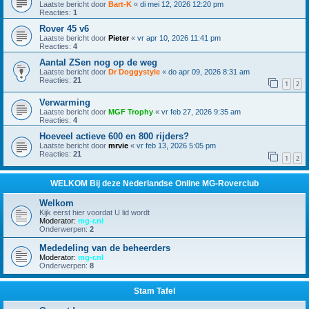
Laatste bericht door
Bart-K
«
di mei 12, 2026 12:20 pm
Reacties:
1
Rover 45 v6
Laatste bericht door
Pieter
«
vr apr 10, 2026 11:41 pm
Reacties:
4
Aantal ZSen nog op de weg
Laatste bericht door
Dr Doggystyle
«
do apr 09, 2026 8:31 am
Reacties:
21
1
2
Verwarming
Laatste bericht door
MGF Trophy
«
vr feb 27, 2026 9:35 am
Reacties:
4
Hoeveel actieve 600 en 800 rijders?
Laatste bericht door
mrvie
«
vr feb 13, 2026 5:05 pm
Reacties:
21
1
2
WELKOM Bij deze Nederlandse Online MG-Roverclub
Welkom
Kijk eerst hier voordat U lid wordt
Moderator:
mg-r.nl
Onderwerpen:
2
Mededeling van de beheerders
Moderator:
mg-r.nl
Onderwerpen:
8
Stam Tafel