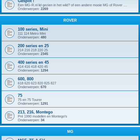
Gespot !
Een MG-R.nl lid gezien in het wild? of een andere mooie MG of Rover ....
Onderwerpen:
2269
ROVER
100 series, Mini
111 114 Metro Mini
Onderwerpen:
480
200 series en 25
214 216 218 220 25
Onderwerpen:
2345
400 series en 45
414 416 418 420 45
Onderwerpen:
1294
600, 800
618 620 623 820 825 827
Onderwerpen:
670
75
75 en 75 Tourer
Onderwerpen:
1291
213, 216, Montego
Pré 1990 modellen en Montego's
Onderwerpen:
34
MG