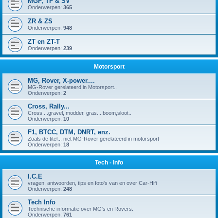
MGF, TF & SV
Onderwerpen:
365
ZR & ZS
Onderwerpen:
948
ZT en ZT-T
Onderwerpen:
239
Motorsport
MG, Rover, X-power....
MG-Rover gerelateerd in Motorsport..
Onderwerpen:
2
Cross, Rally...
Cross ...gravel, modder, gras....boom,sloot..
Onderwerpen:
10
F1, BTCC, DTM, DNRT, enz.
Zoals de titel... niet MG-Rover gerelateerd in motorsport
Onderwerpen:
18
Tech - Info
I.C.E
vragen, antwoorden, tips en foto's van en over Car-Hifi
Onderwerpen:
248
Tech Info
Technische informatie over MG's en Rovers.
Onderwerpen:
761