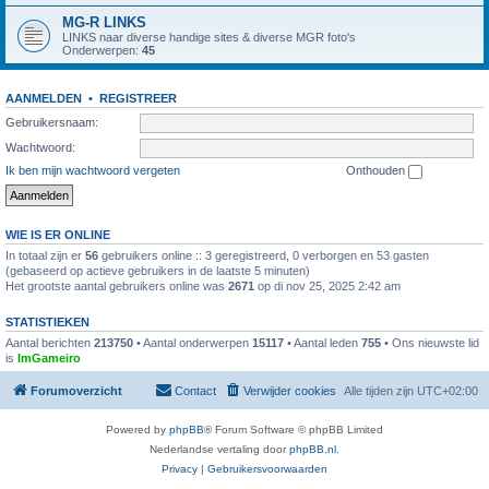
MG-R LINKS
LINKS naar diverse handige sites & diverse MGR foto's
Onderwerpen:
45
AANMELDEN
•
REGISTREER
Gebruikersnaam:
Wachtwoord:
Ik ben mijn wachtwoord vergeten
Onthouden
WIE IS ER ONLINE
In totaal zijn er
56
gebruikers online :: 3 geregistreerd, 0 verborgen en 53 gasten
(gebaseerd op actieve gebruikers in de laatste 5 minuten)
Het grootste aantal gebruikers online was
2671
op di nov 25, 2025 2:42 am
STATISTIEKEN
Aantal berichten
213750
• Aantal onderwerpen
15117
• Aantal leden
755
• Ons nieuwste lid
is
ImGameiro
Forumoverzicht
Contact
Verwijder cookies
Alle tijden zijn
UTC+02:00
Powered by
phpBB
® Forum Software © phpBB Limited
Nederlandse vertaling door
phpBB.nl
.
Privacy
|
Gebruikersvoorwaarden