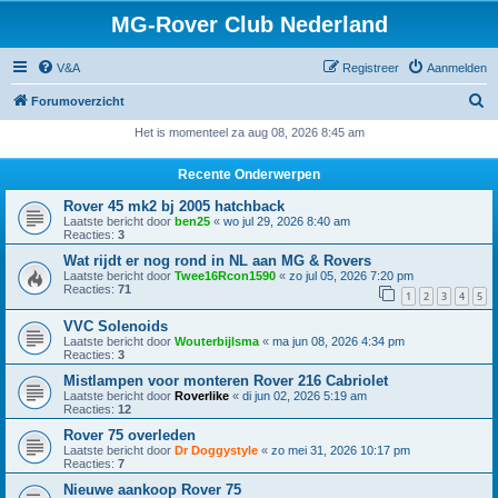
MG-Rover Club Nederland
V&A
Registreer
Aanmelden
Z
Forumoverzicht
o
Het is momenteel za aug 08, 2026 8:45 am
e
Recente Onderwerpen
k
Rover 45 mk2 bj 2005 hatchback
Laatste bericht door
ben25
«
wo jul 29, 2026 8:40 am
Reacties:
3
Wat rijdt er nog rond in NL aan MG & Rovers
Laatste bericht door
Twee16Rcon1590
«
zo jul 05, 2026 7:20 pm
Reacties:
71
1
2
3
4
5
VVC Solenoids
Laatste bericht door
Wouterbijlsma
«
ma jun 08, 2026 4:34 pm
Reacties:
3
Mistlampen voor monteren Rover 216 Cabriolet
Laatste bericht door
Roverlike
«
di jun 02, 2026 5:19 am
Reacties:
12
Rover 75 overleden
Laatste bericht door
Dr Doggystyle
«
zo mei 31, 2026 10:17 pm
Reacties:
7
Nieuwe aankoop Rover 75