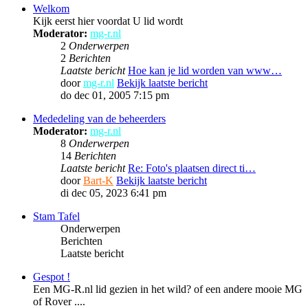
Welkom
Kijk eerst hier voordat U lid wordt
Moderator:
mg-r.nl
2
Onderwerpen
2
Berichten
Laatste bericht
Hoe kan je lid worden van www…
door
mg-r.nl
Bekijk laatste bericht
do dec 01, 2005 7:15 pm
Mededeling van de beheerders
Moderator:
mg-r.nl
8
Onderwerpen
14
Berichten
Laatste bericht
Re: Foto's plaatsen direct ti…
door
Bart-K
Bekijk laatste bericht
di dec 05, 2023 6:41 pm
Stam Tafel
Onderwerpen
Berichten
Laatste bericht
Gespot !
Een MG-R.nl lid gezien in het wild? of een andere mooie MG
of Rover ....