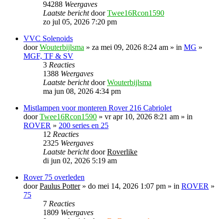
94288
Weergaves
Laatste bericht
door
Twee16Rcon1590
zo jul 05, 2026 7:20 pm
VVC Solenoids
door
Wouterbijlsma
» za mei 09, 2026 8:24 am » in
MG
»
MGF, TF & SV
3
Reacties
1388
Weergaves
Laatste bericht
door
Wouterbijlsma
ma jun 08, 2026 4:34 pm
Mistlampen voor monteren Rover 216 Cabriolet
door
Twee16Rcon1590
» vr apr 10, 2026 8:21 am » in
ROVER
»
200 series en 25
12
Reacties
2325
Weergaves
Laatste bericht
door
Roverlike
di jun 02, 2026 5:19 am
Rover 75 overleden
door
Paulus Potter
» do mei 14, 2026 1:07 pm » in
ROVER
»
75
7
Reacties
1809
Weergaves