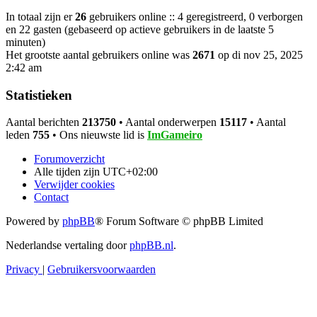
In totaal zijn er
26
gebruikers online :: 4 geregistreerd, 0 verborgen
en 22 gasten (gebaseerd op actieve gebruikers in de laatste 5
minuten)
Het grootste aantal gebruikers online was
2671
op di nov 25, 2025
2:42 am
Statistieken
Aantal berichten
213750
• Aantal onderwerpen
15117
• Aantal
leden
755
• Ons nieuwste lid is
ImGameiro
Forumoverzicht
Alle tijden zijn
UTC+02:00
Verwijder cookies
Contact
Powered by
phpBB
® Forum Software © phpBB Limited
Nederlandse vertaling door
phpBB.nl
.
Privacy
|
Gebruikersvoorwaarden