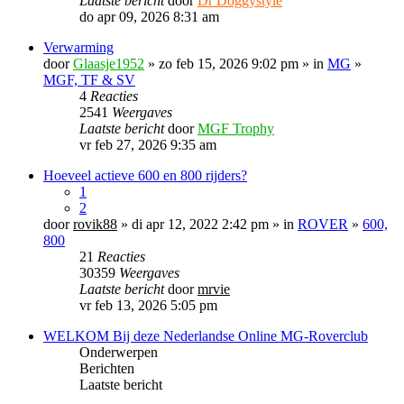
Laatste bericht
door
Dr Doggystyle
do apr 09, 2026 8:31 am
Verwarming
door
Glaasje1952
» zo feb 15, 2026 9:02 pm » in
MG
»
MGF, TF & SV
4
Reacties
2541
Weergaves
Laatste bericht
door
MGF Trophy
vr feb 27, 2026 9:35 am
Hoeveel actieve 600 en 800 rijders?
1
2
door
rovik88
» di apr 12, 2022 2:42 pm » in
ROVER
»
600,
800
21
Reacties
30359
Weergaves
Laatste bericht
door
mrvie
vr feb 13, 2026 5:05 pm
WELKOM Bij deze Nederlandse Online MG-Roverclub
Onderwerpen
Berichten
Laatste bericht