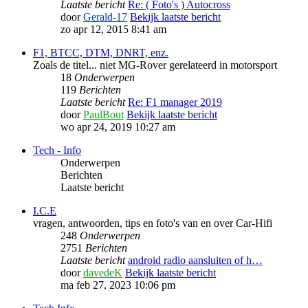
Laatste bericht
Re: ( Foto's ) Autocross
door
Gerald-17
Bekijk laatste bericht
zo apr 12, 2015 8:41 am
F1, BTCC, DTM, DNRT, enz.
Zoals de titel... niet MG-Rover gerelateerd in motorsport
18
Onderwerpen
119
Berichten
Laatste bericht
Re: F1 manager 2019
door
PaulBout
Bekijk laatste bericht
wo apr 24, 2019 10:27 am
Tech - Info
Onderwerpen
Berichten
Laatste bericht
I.C.E
vragen, antwoorden, tips en foto's van en over Car-Hifi
248
Onderwerpen
2751
Berichten
Laatste bericht
android radio aansluiten of h…
door
davedeK
Bekijk laatste bericht
ma feb 27, 2023 10:06 pm