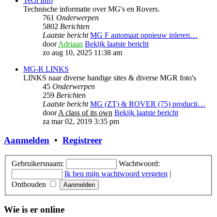
Tech Info
Technische informatie over MG's en Rovers.
761
Onderwerpen
5802
Berichten
Laatste bericht
MG F automaat opnieuw inleren…
door
Adriaan
Bekijk laatste bericht
zo aug 10, 2025 11:38 am
MG-R LINKS
LINKS naar diverse handige sites & diverse MGR foto's
45
Onderwerpen
259
Berichten
Laatste bericht
MG (ZT) & ROVER (75) producti…
door
A class of its own
Bekijk laatste bericht
za mar 02, 2019 3:35 pm
Aanmelden
•
Registreer
Gebruikersnaam:
Wachtwoord:
Ik ben mijn wachtwoord vergeten
|
Onthouden
Wie is er online