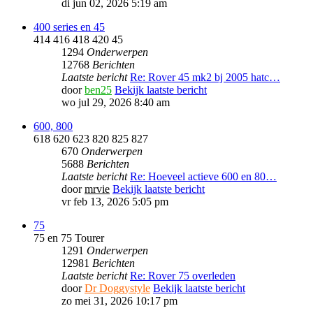
di jun 02, 2026 5:19 am
400 series en 45
414 416 418 420 45
1294
Onderwerpen
12768
Berichten
Laatste bericht
Re: Rover 45 mk2 bj 2005 hatc…
door
ben25
Bekijk laatste bericht
wo jul 29, 2026 8:40 am
600, 800
618 620 623 820 825 827
670
Onderwerpen
5688
Berichten
Laatste bericht
Re: Hoeveel actieve 600 en 80…
door
mrvie
Bekijk laatste bericht
vr feb 13, 2026 5:05 pm
75
75 en 75 Tourer
1291
Onderwerpen
12981
Berichten
Laatste bericht
Re: Rover 75 overleden
door
Dr Doggystyle
Bekijk laatste bericht
zo mei 31, 2026 10:17 pm