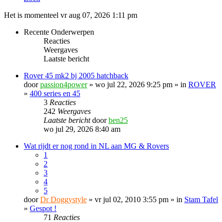
Het is momenteel vr aug 07, 2026 1:11 pm
Recente Onderwerpen
Reacties
Weergaves
Laatste bericht
Rover 45 mk2 bj 2005 hatchback
door
passion4power
» wo jul 22, 2026 9:25 pm » in
ROVER
»
400 series en 45
3
Reacties
242
Weergaves
Laatste bericht
door
ben25
wo jul 29, 2026 8:40 am
Wat rijdt er nog rond in NL aan MG & Rovers
1
2
3
4
5
door
Dr Doggystyle
» vr jul 02, 2010 3:55 pm » in
Stam Tafel
»
Gespot !
71
Reacties