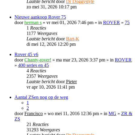
Laatste bericht
door
Dr Doggystyle
zo mei 31, 2026 10:17 pm
Nieuwe aankoop Rover 75
door
herman s
» vr mei 01, 2026 7:46 pm » in
ROVER
»
75
1
Reacties
1177
Weergaves
Laatste bericht
door
Bart-K
di mei 12, 2026 12:20 pm
Rover 45 v6
door
Chanty-rover!
» ma mar 23, 2026 3:37 pm » in
ROVER
»
400 series en 45
4
Reacties
2357
Weergaves
Laatste bericht
door
Pieter
vr apr 10, 2026 11:41 pm
Aantal ZSen nog op de weg
1
2
door
Francisco
» wo mei 11, 2016 12:36 pm » in
MG
»
ZR &
ZS
21
Reacties
31293
Weergaves