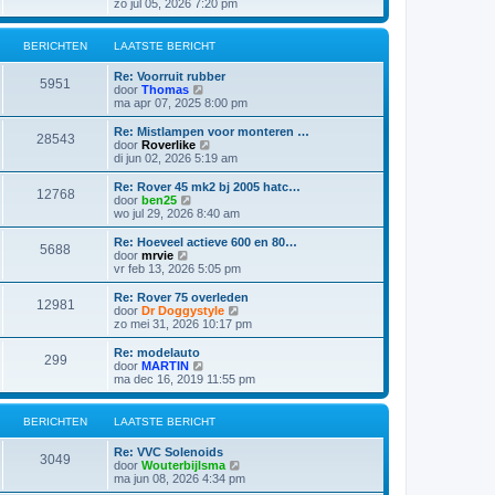
e
zo jul 05, 2026 7:20 pm
b
t
k
e
s
i
r
t
j
i
BERICHTEN
LAATSTE BERICHT
e
k
c
b
l
h
e
Re: Voorruit rubber
a
5951
t
r
B
door
Thomas
a
i
e
ma apr 07, 2025 8:00 pm
t
c
k
s
h
i
Re: Mistlampen voor monteren …
t
28543
t
j
B
door
Roverlike
e
k
e
di jun 02, 2026 5:19 am
b
l
k
e
a
i
Re: Rover 45 mk2 bj 2005 hatc…
r
12768
a
j
B
door
ben25
i
t
k
e
wo jul 29, 2026 8:40 am
c
s
l
k
h
t
a
i
t
Re: Hoeveel actieve 600 en 80…
e
5688
a
j
B
door
mrvie
b
t
k
e
vr feb 13, 2026 5:05 pm
e
s
l
k
r
t
a
i
Re: Rover 75 overleden
i
e
12981
a
j
B
door
Dr Doggystyle
c
b
t
k
e
zo mei 31, 2026 10:17 pm
h
e
s
l
k
t
r
t
a
i
Re: modelauto
i
e
299
a
j
B
door
MARTIN
c
b
t
k
e
ma dec 16, 2019 11:55 pm
h
e
s
l
k
t
r
t
a
i
i
e
a
j
BERICHTEN
LAATSTE BERICHT
c
b
t
k
h
e
s
l
t
Re: VVC Solenoids
r
t
a
3049
B
door
Wouterbijlsma
i
e
a
e
ma jun 08, 2026 4:34 pm
c
b
t
k
h
e