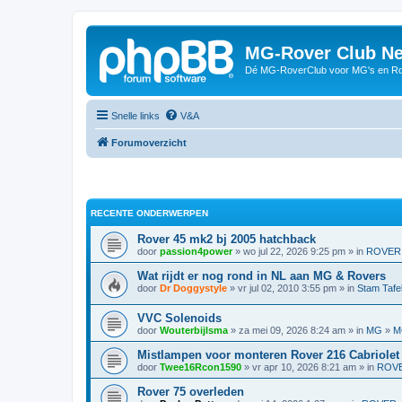
MG-Rover Club Ne
Dé MG-RoverClub voor MG's en Ro
Snelle links
V&A
Forumoverzicht
RECENTE ONDERWERPEN
Rover 45 mk2 bj 2005 hatchback
door
passion4power
» wo jul 22, 2026 9:25 pm » in
ROVER
Wat rijdt er nog rond in NL aan MG & Rovers
door
Dr Doggystyle
» vr jul 02, 2010 3:55 pm » in
Stam Tafe
VVC Solenoids
door
Wouterbijlsma
» za mei 09, 2026 8:24 am » in
MG
»
M
Mistlampen voor monteren Rover 216 Cabriolet
door
Twee16Rcon1590
» vr apr 10, 2026 8:21 am » in
ROV
Rover 75 overleden