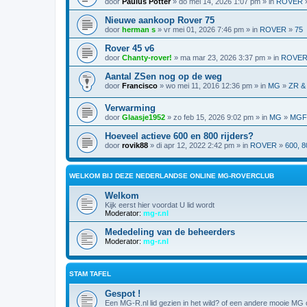
door
Paulus Potter
» do mei 14, 2026 1:07 pm » in
ROVER
Nieuwe aankoop Rover 75
door
herman s
» vr mei 01, 2026 7:46 pm » in
ROVER
»
75
Rover 45 v6
door
Chanty-rover!
» ma mar 23, 2026 3:37 pm » in
ROVE
Aantal ZSen nog op de weg
door
Francisco
» wo mei 11, 2016 12:36 pm » in
MG
»
ZR &
Verwarming
door
Glaasje1952
» zo feb 15, 2026 9:02 pm » in
MG
»
MGF,
Hoeveel actieve 600 en 800 rijders?
door
rovik88
» di apr 12, 2022 2:42 pm » in
ROVER
»
600, 8
WELKOM BIJ DEZE NEDERLANDSE ONLINE MG-ROVERCLUB
Welkom
Kijk eerst hier voordat U lid wordt
Moderator:
mg-r.nl
Mededeling van de beheerders
Moderator:
mg-r.nl
STAM TAFEL
Gespot !
Een MG-R.nl lid gezien in het wild? of een andere mooie MG o