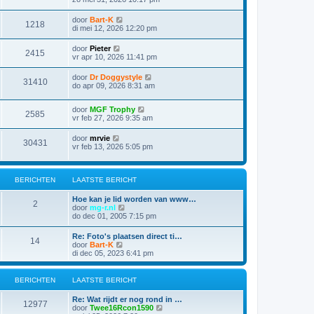
door
Bart-K
1218
di mei 12, 2026 12:20 pm
door
Pieter
2415
vr apr 10, 2026 11:41 pm
door
Dr Doggystyle
31410
do apr 09, 2026 8:31 am
door
MGF Trophy
2585
vr feb 27, 2026 9:35 am
door
mrvie
30431
vr feb 13, 2026 5:05 pm
BERICHTEN
LAATSTE BERICHT
Hoe kan je lid worden van www…
2
B
door
mg-r.nl
e
do dec 01, 2005 7:15 pm
k
i
Re: Foto's plaatsen direct ti…
14
j
B
door
Bart-K
k
e
di dec 05, 2023 6:41 pm
l
k
a
i
a
j
BERICHTEN
LAATSTE BERICHT
t
k
s
l
Re: Wat rijdt er nog rond in …
t
a
12977
B
door
Twee16Rcon1590
e
a