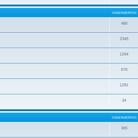
ONDERWERPEN
480
2345
1294
670
1291
34
ONDERWERPEN
365