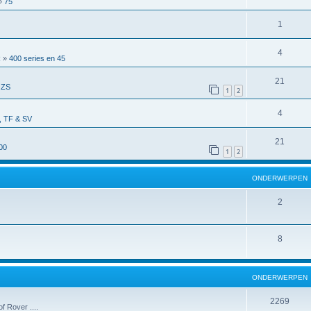
»
75
1
4
R
»
400 series en 45
21
 ZS
1
2
4
 TF & SV
21
00
1
2
ONDERWERPEN
2
8
ONDERWERPEN
2269
f Rover ....