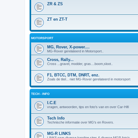
ZR & ZS
ZT en ZT-T
MOTORSPORT
MG, Rover, X-power....
MG-Rover gerelateerd in Motorsport..
Cross, Rally...
Cross ...gravel, modder, gras....boom,sloot..
F1, BTCC, DTM, DNRT, enz.
Zoals de titel... niet MG-Rover gerelateerd in motorsport
TECH - INFO
I.C.E
vragen, antwoorden, tips en foto's van en over Car-Hifi
Tech Info
Technische informatie over MG's en Rovers.
MG-R LINKS
LINKS naar diverse handige sites & diverse MGR foto's