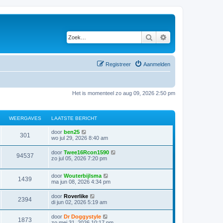
Zoek
Uitgebreid zoeken
Registreer
Aanmelden
Het is momenteel zo aug 09, 2026 2:50 pm
WEERGAVES
LAATSTE BERICHT
door
ben25
301
wo jul 29, 2026 8:40 am
door
Twee16Rcon1590
94537
zo jul 05, 2026 7:20 pm
door
Wouterbijlsma
1439
ma jun 08, 2026 4:34 pm
door
Roverlike
2394
di jun 02, 2026 5:19 am
door
Dr Doggystyle
1873
zo mei 31, 2026 10:17 pm