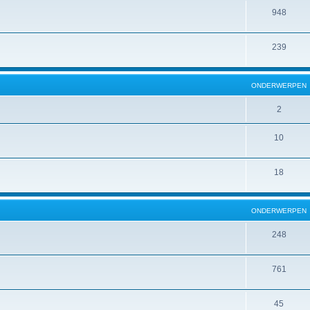
948
239
ONDERWERPEN
2
10
18
ONDERWERPEN
248
761
45