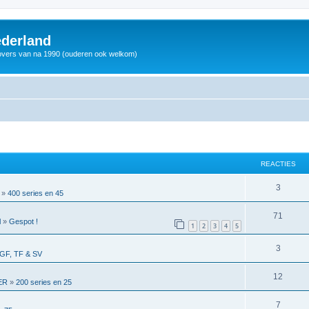
derland
vers van na 1990 (ouderen ook welkom)
REACTIES
3
»
400 series en 45
71
l
»
Gespot !
1
2
3
4
5
3
GF, TF & SV
12
ER
»
200 series en 25
7