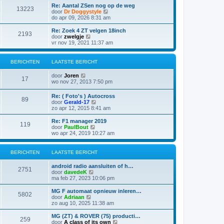
s
i
t
Re: Aantal ZSen nog op de weg
r
t
13223
j
B
door
Dr Doggystyle
i
e
k
e
do apr 09, 2026 8:31 am
c
b
l
k
h
e
a
i
t
Re: Zoek 4 ZT velgen 18inch
r
2193
a
j
B
door
zwelgje
i
t
k
e
vr nov 19, 2021 11:37 am
c
s
l
k
h
t
a
i
t
e
a
j
BERICHTEN
LAATSTE BERICHT
b
t
k
e
s
l
B
door
Joren
r
t
a
17
e
wo nov 27, 2013 7:50 pm
i
e
a
k
c
b
t
i
h
e
Re: ( Foto's ) Autocross
s
89
j
t
r
B
door
Gerald-17
t
k
i
e
zo apr 12, 2015 8:41 am
e
l
c
k
b
a
h
i
e
Re: F1 manager 2019
a
119
t
j
r
B
door
PaulBout
t
k
i
e
wo apr 24, 2019 10:27 am
s
l
c
k
t
a
h
i
e
a
t
j
BERICHTEN
LAATSTE BERICHT
b
t
k
e
s
l
r
android radio aansluiten of h…
t
a
2751
i
B
door
davedeK
e
a
c
e
ma feb 27, 2023 10:06 pm
b
t
h
k
e
s
t
i
MG F automaat opnieuw inleren…
r
t
5802
j
B
door
Adriaan
i
e
k
e
zo aug 10, 2025 11:38 am
c
b
l
k
h
e
a
i
t
MG (ZT) & ROVER (75) producti…
r
259
a
j
B
door
A class of its own
i