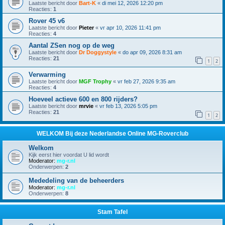
Laatste bericht door
Bart-K
«
di mei 12, 2026 12:20 pm
Reacties:
1
Rover 45 v6
Laatste bericht door
Pieter
«
vr apr 10, 2026 11:41 pm
Reacties:
4
Aantal ZSen nog op de weg
Laatste bericht door
Dr Doggystyle
«
do apr 09, 2026 8:31 am
Reacties:
21
1
2
Verwarming
Laatste bericht door
MGF Trophy
«
vr feb 27, 2026 9:35 am
Reacties:
4
Hoeveel actieve 600 en 800 rijders?
Laatste bericht door
mrvie
«
vr feb 13, 2026 5:05 pm
Reacties:
21
1
2
WELKOM Bij deze Nederlandse Online MG-Roverclub
Welkom
Kijk eerst hier voordat U lid wordt
Moderator:
mg-r.nl
Onderwerpen:
2
Mededeling van de beheerders
Moderator:
mg-r.nl
Onderwerpen:
8
Stam Tafel