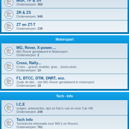
MGF, TF & SV
Onderwerpen:
365
ZR & ZS
Onderwerpen:
948
ZT en ZT-T
Onderwerpen:
239
Motorsport
MG, Rover, X-power....
MG-Rover gerelateerd in Motorsport..
Onderwerpen:
2
Cross, Rally...
Cross ...gravel, modder, gras....boom,sloot..
Onderwerpen:
10
F1, BTCC, DTM, DNRT, enz.
Zoals de titel... niet MG-Rover gerelateerd in motorsport
Onderwerpen:
18
Tech - Info
I.C.E
vragen, antwoorden, tips en foto's van en over Car-Hifi
Onderwerpen:
248
Tech Info
Technische informatie over MG's en Rovers.
Onderwerpen:
761