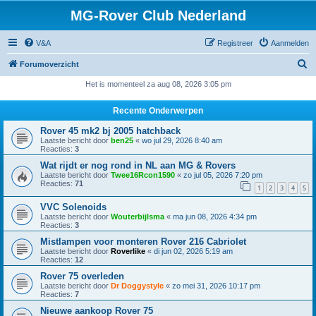
MG-Rover Club Nederland
V&A
Registreer
Aanmelden
Z
Forumoverzicht
o
Het is momenteel za aug 08, 2026 3:05 pm
e
Recente Onderwerpen
k
Rover 45 mk2 bj 2005 hatchback
Laatste bericht door
ben25
«
wo jul 29, 2026 8:40 am
Reacties:
3
Wat rijdt er nog rond in NL aan MG & Rovers
Laatste bericht door
Twee16Rcon1590
«
zo jul 05, 2026 7:20 pm
Reacties:
71
1
2
3
4
5
VVC Solenoids
Laatste bericht door
Wouterbijlsma
«
ma jun 08, 2026 4:34 pm
Reacties:
3
Mistlampen voor monteren Rover 216 Cabriolet
Laatste bericht door
Roverlike
«
di jun 02, 2026 5:19 am
Reacties:
12
Rover 75 overleden
Laatste bericht door
Dr Doggystyle
«
zo mei 31, 2026 10:17 pm
Reacties:
7
Nieuwe aankoop Rover 75