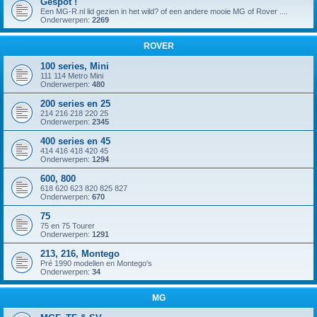
Gespot !
Een MG-R.nl lid gezien in het wild? of een andere mooie MG of Rover ....
Onderwerpen:
2269
ROVER
100 series, Mini
111 114 Metro Mini
Onderwerpen:
480
200 series en 25
214 216 218 220 25
Onderwerpen:
2345
400 series en 45
414 416 418 420 45
Onderwerpen:
1294
600, 800
618 620 623 820 825 827
Onderwerpen:
670
75
75 en 75 Tourer
Onderwerpen:
1291
213, 216, Montego
Pré 1990 modellen en Montego's
Onderwerpen:
34
MG