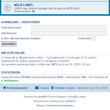
MG-R LINKS
LINKS naar diverse handige sites & diverse MGR foto's
Onderwerpen:
45
AANMELDEN
•
REGISTREER
Gebruikersnaam:
Wachtwoord:
Ik ben mijn wachtwoord vergeten
Onthouden
WIE IS ER ONLINE
In totaal zijn er
25
gebruikers online :: 4 geregistreerd, 0 verborgen en 21 gasten
(gebaseerd op actieve gebruikers in de laatste 5 minuten)
Het grootste aantal gebruikers online was
2671
op di nov 25, 2025 2:42 am
STATISTIEKEN
Aantal berichten
213750
• Aantal onderwerpen
15117
• Aantal leden
755
• Ons nieuwste lid
is
ImGameiro
Forumoverzicht
Contact
Verwijder cookies
Alle tijden zijn
UTC+02:00
Powered by
phpBB
® Forum Software © phpBB Limited
Nederlandse vertaling door
phpBB.nl
.
Privacy
|
Gebruikersvoorwaarden