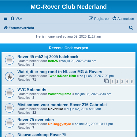
MG-Rover Club Nederland
V&A
Registreer
Aanmelden
Z
Forumoverzicht
o
Het is momenteel zo aug 09, 2026 11:17 am
e
Recente Onderwerpen
k
Rover 45 mk2 bj 2005 hatchback
Laatste bericht door
ben25
«
wo jul 29, 2026 8:40 am
Reacties:
3
Wat rijdt er nog rond in NL aan MG & Rovers
Laatste bericht door
Twee16Rcon1590
«
zo jul 05, 2026 7:20 pm
Reacties:
71
1
2
3
4
5
VVC Solenoids
Laatste bericht door
Wouterbijlsma
«
ma jun 08, 2026 4:34 pm
Reacties:
3
Mistlampen voor monteren Rover 216 Cabriolet
Laatste bericht door
Roverlike
«
di jun 02, 2026 5:19 am
Reacties:
12
Rover 75 overleden
Laatste bericht door
Dr Doggystyle
«
zo mei 31, 2026 10:17 pm
Reacties:
7
Nieuwe aankoop Rover 75