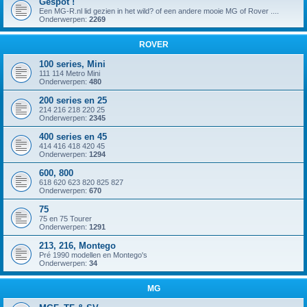
Gespot !
Een MG-R.nl lid gezien in het wild? of een andere mooie MG of Rover ....
Onderwerpen:
2269
ROVER
100 series, Mini
111 114 Metro Mini
Onderwerpen:
480
200 series en 25
214 216 218 220 25
Onderwerpen:
2345
400 series en 45
414 416 418 420 45
Onderwerpen:
1294
600, 800
618 620 623 820 825 827
Onderwerpen:
670
75
75 en 75 Tourer
Onderwerpen:
1291
213, 216, Montego
Pré 1990 modellen en Montego's
Onderwerpen:
34
MG