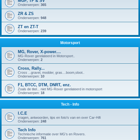
MGF, TF & SV
Onderwerpen:
365
ZR & ZS
Onderwerpen:
948
ZT en ZT-T
Onderwerpen:
239
Motorsport
MG, Rover, X-power....
MG-Rover gerelateerd in Motorsport..
Onderwerpen:
2
Cross, Rally...
Cross ...gravel, modder, gras....boom,sloot..
Onderwerpen:
10
F1, BTCC, DTM, DNRT, enz.
Zoals de titel... niet MG-Rover gerelateerd in motorsport
Onderwerpen:
18
Tech - Info
I.C.E
vragen, antwoorden, tips en foto's van en over Car-Hifi
Onderwerpen:
248
Tech Info
Technische informatie over MG's en Rovers.
Onderwerpen:
761