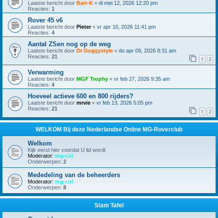
Laatste bericht door
Bart-K
«
di mei 12, 2026 12:20 pm
Reacties:
1
Rover 45 v6
Laatste bericht door
Pieter
«
vr apr 10, 2026 11:41 pm
Reacties:
4
Aantal ZSen nog op de weg
Laatste bericht door
Dr Doggystyle
«
do apr 09, 2026 8:31 am
Reacties:
21
1
2
Verwarming
Laatste bericht door
MGF Trophy
«
vr feb 27, 2026 9:35 am
Reacties:
4
Hoeveel actieve 600 en 800 rijders?
Laatste bericht door
mrvie
«
vr feb 13, 2026 5:05 pm
Reacties:
21
1
2
WELKOM Bij deze Nederlandse Online MG-Roverclub
Welkom
Kijk eerst hier voordat U lid wordt
Moderator:
mg-r.nl
Onderwerpen:
2
Mededeling van de beheerders
Moderator:
mg-r.nl
Onderwerpen:
8
Stam Tafel