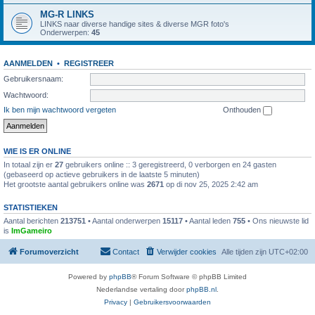
MG-R LINKS
LINKS naar diverse handige sites & diverse MGR foto's
Onderwerpen:
45
AANMELDEN
•
REGISTREER
Gebruikersnaam:
Wachtwoord:
Ik ben mijn wachtwoord vergeten
Onthouden
WIE IS ER ONLINE
In totaal zijn er
27
gebruikers online :: 3 geregistreerd, 0 verborgen en 24 gasten
(gebaseerd op actieve gebruikers in de laatste 5 minuten)
Het grootste aantal gebruikers online was
2671
op di nov 25, 2025 2:42 am
STATISTIEKEN
Aantal berichten
213751
• Aantal onderwerpen
15117
• Aantal leden
755
• Ons nieuwste lid
is
ImGameiro
Forumoverzicht
Contact
Verwijder cookies
Alle tijden zijn
UTC+02:00
Powered by
phpBB
® Forum Software © phpBB Limited
Nederlandse vertaling door
phpBB.nl
.
Privacy
|
Gebruikersvoorwaarden