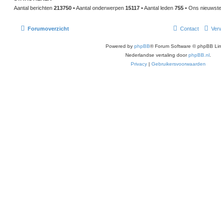
Aantal berichten
213750
• Aantal onderwerpen
15117
• Aantal leden
755
• Ons nieuwste 
Forumoverzicht
Contact
Verw
Powered by
phpBB
® Forum Software © phpBB Lim
Nederlandse vertaling door
phpBB.nl
.
Privacy
|
Gebruikersvoorwaarden