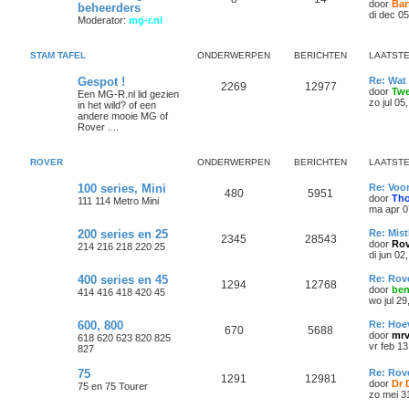
door
Bar
beheerders
di dec 0
Moderator:
mg-r.nl
STAM TAFEL
ONDERWERPEN
BERICHTEN
LAATSTE
Gespot !
Re: Wat 
2269
12977
door
Tw
Een MG-R.nl lid gezien
zo jul 05
in het wild? of een
andere mooie MG of
Rover ....
ROVER
ONDERWERPEN
BERICHTEN
LAATSTE
100 series, Mini
Re: Voor
480
5951
door
Th
111 114 Metro Mini
ma apr 0
200 series en 25
Re: Mis
2345
28543
door
Rov
214 216 218 220 25
di jun 02
400 series en 45
Re: Rov
1294
12768
door
be
414 416 418 420 45
wo jul 2
600, 800
Re: Hoe
670
5688
door
mrv
618 620 623 820 825
vr feb 1
827
75
Re: Rov
1291
12981
door
Dr 
75 en 75 Tourer
zo mei 3