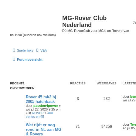
MG-Rover Club
Nederland
Dé MG-RoverClub voor MG's en Rovers van
na 1990 (ouderen ook welkom)
Snelle links
V&A
Forumoverzicht
RECENTE
REACTIES
WEERGAVES
LAATSTE
ONDERWERPEN
Rover 45 mk2 bj
door
be
3
232
wo jul 2
2005 hatchback
door
passion4power
»
wo jul 22, 2026 9:25 pm
» in
ROVER
»
400
series en 45
Wat rijdt er nog
door
Tw
71
94256
zo jul 05
rond in NL aan MG
& Rovers