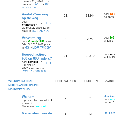
ma mar 23, 2026 3:37
pm » in
ROVER
»
400
series en 45
Aantal ZSen nog
door
Dr 
21
31244
do apr 0
op de weg
door
1
2
Francisco
»
wo mei 11, 2016 12:36
pm » in
MG
»
ZR & ZS
Verwarming
door
MG
4
2527
vr feb 2
door
Glaasje1952
» zo
feb 15, 2026 9:02 pm »
in
MG
»
MGF, TF & SV
Hoeveel actieve
door
mrv
21
30310
vr feb 1
600 en 800 rijders?
door
rovik88
1
2
» di apr 12,
2022 2:42 pm » in
ROVER
»
600, 800
WELKOM BIJ DEZE
ONDERWERPEN
BERICHTEN
LAATSTE
NEDERLANDSE ONLINE
MG-ROVERCLUB
Welkom
Hoe kan
2
2
door
mg-
Kijk eerst hier voordat U
do dec 0
lid wordt
Moderator:
mg-r.nl
Mededeling van de
Re: Foto
8
14