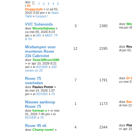
doo
1
2
3
4
5
r
Dr
Doggystyle
» vr jul 02,
2010 3:55 pm » in
Stam
Tafel
»
Gespot !
VVC Solenoids
door
Wou
3
1380
ma jun 0
door
Wouterbijlsma
»
za mei 09, 2026 8:24
am » in
MG
»
MGF, TF
& SV
Mistlampen voor
door
Rov
12
2295
di jun 02
monteren Rover
216 Cabriolet
door
Twee16Rcon1590
» vr apr 10, 2026 8:21
am » in
ROVER
»
200
series en 25
Rover 75
door
Dr 
7
1791
zo mei 3
overleden
door
Paulus Potter
»
do mei 14, 2026 1:07
pm » in
ROVER
»
75
Nieuwe aankoop
door
Bar
1
1173
di mei 1
Rover 75
door
herman s
» vr mei
01, 2026 7:46 pm » in
ROVER
»
75
Rover 45 v6
door
Pie
4
2344
vr apr 1
door
Chanty-rover!
»