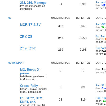
213, 216, Montego
Re: mod
34
299
door
MA
Pré 1990 modellen en
ma dec 1
Montego's
MG
ONDERWERPEN
BERICHTEN
LAATSTE
MGF, TF & SV
Re: VVC
365
3049
door
Wou
ma jun 0
ZR & ZS
Re: Aan
948
13223
door
Dr 
do apr 0
ZT en ZT-T
Re: Zoe
239
2193
door
zwe
vr nov 1
MOTORSPORT
ONDERWERPEN
BERICHTEN
LAATSTE
MG, Rover, X-
door
Jor
2
17
wo nov 2
power....
MG-Rover gerelateerd
in Motorsport..
Cross, Rally...
Re: ( Fo
10
89
door
Ger
Cross ...gravel, modder,
zo apr 1
gras....boom,sloot..
F1, BTCC, DTM,
Re: F1 
18
119
door
Pau
DNRT, enz.
wo apr 2
Zoals de titel... niet MG-