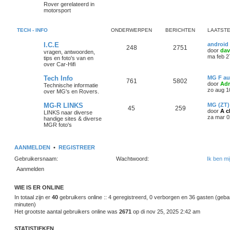
Rover gerelateerd in
motorsport
TECH - INFO
ONDERWERPEN
BERICHTEN
LAATSTE
I.C.E
android 
248
2751
door
da
vragen, antwoorden,
ma feb 2
tips en foto's van en
over Car-Hifi
Tech Info
MG F au
761
5802
door
Adr
Technische informatie
zo aug 1
over MG's en Rovers.
MG-R LINKS
MG (ZT)
45
259
door
A c
LINKS naar diverse
za mar 0
handige sites & diverse
MGR foto's
AANMELDEN
•
REGISTREER
Gebruikersnaam:
Wachtwoord:
Ik ben m
WIE IS ER ONLINE
In totaal zijn er
40
gebruikers online :: 4 geregistreerd, 0 verborgen en 36 gasten (geba
minuten)
Het grootste aantal gebruikers online was
2671
op di nov 25, 2025 2:42 am
STATISTIEKEN