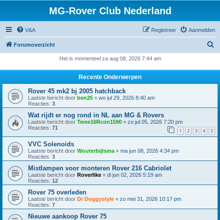
MG-Rover Club Nederland
V&A
Registreer
Aanmelden
Z
Forumoverzicht
o
Het is momenteel za aug 08, 2026 7:44 am
e
Recente Onderwerpen
k
Rover 45 mk2 bj 2005 hatchback
Laatste bericht door
ben25
«
wo jul 29, 2026 8:40 am
Reacties:
3
Wat rijdt er nog rond in NL aan MG & Rovers
Laatste bericht door
Twee16Rcon1590
«
zo jul 05, 2026 7:20 pm
Reacties:
71
1
2
3
4
5
VVC Solenoids
Laatste bericht door
Wouterbijlsma
«
ma jun 08, 2026 4:34 pm
Reacties:
3
Mistlampen voor monteren Rover 216 Cabriolet
Laatste bericht door
Roverlike
«
di jun 02, 2026 5:19 am
Reacties:
12
Rover 75 overleden
Laatste bericht door
Dr Doggystyle
«
zo mei 31, 2026 10:17 pm
Reacties:
7
Nieuwe aankoop Rover 75