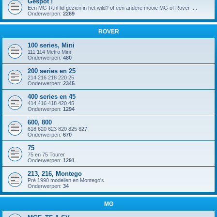
Gespot !
Een MG-R.nl lid gezien in het wild? of een andere mooie MG of Rover ....
Onderwerpen:
2269
ROVER
100 series, Mini
111 114 Metro Mini
Onderwerpen:
480
200 series en 25
214 216 218 220 25
Onderwerpen:
2345
400 series en 45
414 416 418 420 45
Onderwerpen:
1294
600, 800
618 620 623 820 825 827
Onderwerpen:
670
75
75 en 75 Tourer
Onderwerpen:
1291
213, 216, Montego
Pré 1990 modellen en Montego's
Onderwerpen:
34
MG