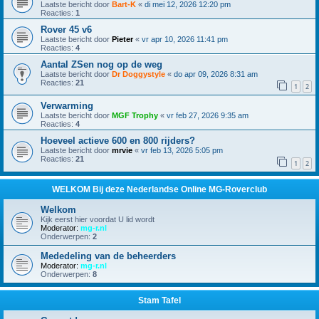
Laatste bericht door
Bart-K
«
di mei 12, 2026 12:20 pm
Reacties:
1
Rover 45 v6
Laatste bericht door
Pieter
«
vr apr 10, 2026 11:41 pm
Reacties:
4
Aantal ZSen nog op de weg
Laatste bericht door
Dr Doggystyle
«
do apr 09, 2026 8:31 am
Reacties:
21
1
2
Verwarming
Laatste bericht door
MGF Trophy
«
vr feb 27, 2026 9:35 am
Reacties:
4
Hoeveel actieve 600 en 800 rijders?
Laatste bericht door
mrvie
«
vr feb 13, 2026 5:05 pm
Reacties:
21
1
2
WELKOM Bij deze Nederlandse Online MG-Roverclub
Welkom
Kijk eerst hier voordat U lid wordt
Moderator:
mg-r.nl
Onderwerpen:
2
Mededeling van de beheerders
Moderator:
mg-r.nl
Onderwerpen:
8
Stam Tafel