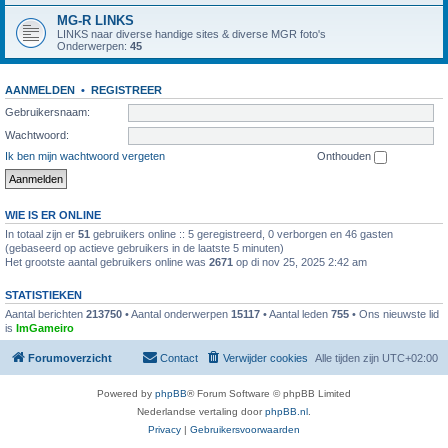
MG-R LINKS
LINKS naar diverse handige sites & diverse MGR foto's
Onderwerpen:
45
AANMELDEN
•
REGISTREER
Gebruikersnaam:
Wachtwoord:
Ik ben mijn wachtwoord vergeten
Onthouden
WIE IS ER ONLINE
In totaal zijn er
51
gebruikers online :: 5 geregistreerd, 0 verborgen en 46 gasten
(gebaseerd op actieve gebruikers in de laatste 5 minuten)
Het grootste aantal gebruikers online was
2671
op di nov 25, 2025 2:42 am
STATISTIEKEN
Aantal berichten
213750
• Aantal onderwerpen
15117
• Aantal leden
755
• Ons nieuwste lid
is
ImGameiro
Forumoverzicht
Contact
Verwijder cookies
Alle tijden zijn
UTC+02:00
Powered by
phpBB
® Forum Software © phpBB Limited
Nederlandse vertaling door
phpBB.nl
.
Privacy
|
Gebruikersvoorwaarden