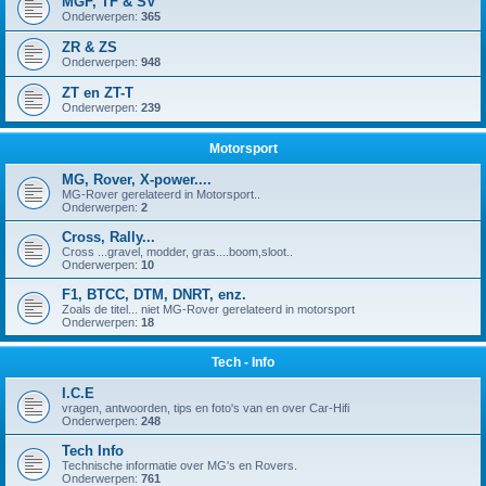
MGF, TF & SV
Onderwerpen:
365
ZR & ZS
Onderwerpen:
948
ZT en ZT-T
Onderwerpen:
239
Motorsport
MG, Rover, X-power....
MG-Rover gerelateerd in Motorsport..
Onderwerpen:
2
Cross, Rally...
Cross ...gravel, modder, gras....boom,sloot..
Onderwerpen:
10
F1, BTCC, DTM, DNRT, enz.
Zoals de titel... niet MG-Rover gerelateerd in motorsport
Onderwerpen:
18
Tech - Info
I.C.E
vragen, antwoorden, tips en foto's van en over Car-Hifi
Onderwerpen:
248
Tech Info
Technische informatie over MG's en Rovers.
Onderwerpen:
761