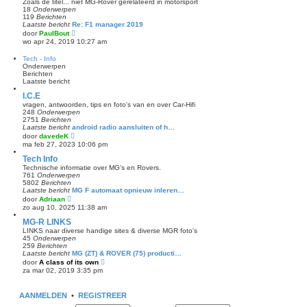
Zoals de titel... niet MG-Rover gerelateerd in motorsport
b
k
18
Onderwerpen
e
l
119
Berichten
r
a
Laatste bericht
Re: F1 manager 2019
i
a
B
door
PaulBout
c
t
e
h
wo apr 24, 2019 10:27 am
s
k
t
t
i
Tech - Info
e
j
Onderwerpen
b
k
Berichten
e
l
Laatste bericht
r
a
i
a
I.C.E
c
t
h
vragen, antwoorden, tips en foto's van en over Car-Hifi
s
t
248
Onderwerpen
t
2751
Berichten
e
Laatste bericht
android radio aansluiten of h…
b
B
door
davedeK
e
e
ma feb 27, 2023 10:06 pm
r
k
i
i
Tech Info
c
j
h
Technische informatie over MG's en Rovers.
k
t
761
Onderwerpen
l
5802
Berichten
a
Laatste bericht
MG F automaat opnieuw inleren…
a
B
door
Adriaan
t
e
zo aug 10, 2025 11:38 am
s
k
t
i
MG-R LINKS
e
j
LINKS naar diverse handige sites & diverse MGR foto's
b
k
45
Onderwerpen
e
l
259
Berichten
r
a
Laatste bericht
MG (ZT) & ROVER (75) producti…
i
a
B
door
A class of its own
c
t
e
h
za mar 02, 2019 3:35 pm
s
k
t
t
i
e
j
AANMELDEN
•
b
REGISTREER
k
e
l