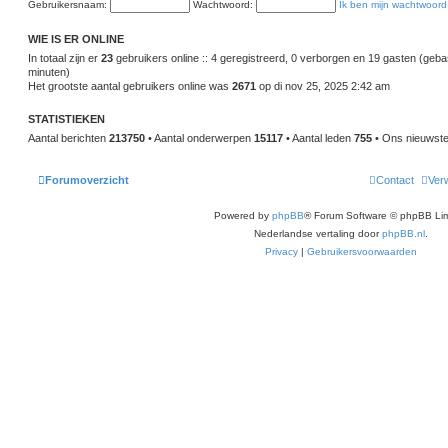
Gebruikersnaam:
r
Wachtwoord:
Ik ben mijn wachtwoord
a
i
a
c
t
h
WIE IS ER ONLINE
s
t
t
In totaal zijn er
23
gebruikers online :: 4 geregistreerd, 0 verborgen en 19 gasten (geba
e
minuten)
b
Het grootste aantal gebruikers online was
e
2671
op di nov 25, 2025 2:42 am
r
i
STATISTIEKEN
c
h
Aantal berichten
213750
• Aantal onderwerpen
15117
• Aantal leden
755
• Ons nieuwste 
t
Forumoverzicht
Contact
Verw
Powered by
phpBB
® Forum Software © phpBB Lim
Nederlandse vertaling door
phpBB.nl
.
Privacy
|
Gebruikersvoorwaarden