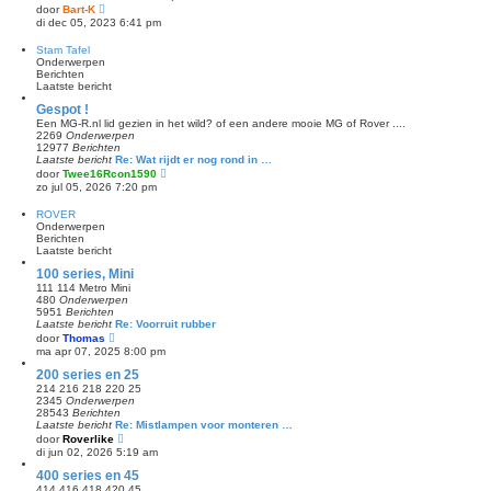
a
B
door
Bart-K
t
e
di dec 05, 2023 6:41 pm
s
k
t
i
Stam Tafel
e
j
Onderwerpen
b
k
Berichten
e
l
Laatste bericht
r
a
i
a
Gespot !
c
t
h
Een MG-R.nl lid gezien in het wild? of een andere mooie MG of Rover ....
s
t
2269
Onderwerpen
t
12977
Berichten
e
Laatste bericht
Re: Wat rijdt er nog rond in …
b
B
door
Twee16Rcon1590
e
e
zo jul 05, 2026 7:20 pm
r
k
i
i
c
ROVER
j
h
Onderwerpen
k
t
Berichten
l
Laatste bericht
a
a
100 series, Mini
t
111 114 Metro Mini
s
480
Onderwerpen
t
5951
Berichten
e
Laatste bericht
Re: Voorruit rubber
b
B
door
Thomas
e
e
ma apr 07, 2025 8:00 pm
r
k
i
i
200 series en 25
c
j
h
214 216 218 220 25
k
t
2345
Onderwerpen
l
28543
Berichten
a
Laatste bericht
Re: Mistlampen voor monteren …
a
B
door
Roverlike
t
e
di jun 02, 2026 5:19 am
s
k
t
i
400 series en 45
e
j
414 416 418 420 45