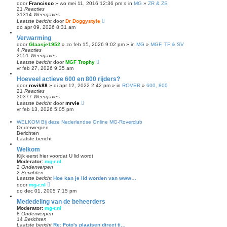
door
Francisco
» wo mei 11, 2016 12:36 pm » in
MG
»
ZR & ZS
21
Reacties
31314
Weergaves
Laatste bericht
door
Dr Doggystyle
do apr 09, 2026 8:31 am
Verwarming
door
Glaasje1952
» zo feb 15, 2026 9:02 pm » in
MG
»
MGF, TF & SV
4
Reacties
2551
Weergaves
Laatste bericht
door
MGF Trophy
vr feb 27, 2026 9:35 am
Hoeveel actieve 600 en 800 rijders?
door
rovik88
» di apr 12, 2022 2:42 pm » in
ROVER
»
600, 800
21
Reacties
30377
Weergaves
Laatste bericht
door
mrvie
vr feb 13, 2026 5:05 pm
WELKOM Bij deze Nederlandse Online MG-Roverclub
Onderwerpen
Berichten
Laatste bericht
Welkom
Kijk eerst hier voordat U lid wordt
Moderator:
mg-r.nl
2
Onderwerpen
2
Berichten
Laatste bericht
Hoe kan je lid worden van www…
B
door
mg-r.nl
e
do dec 01, 2005 7:15 pm
k
i
Mededeling van de beheerders
j
Moderator:
mg-r.nl
k
8
Onderwerpen
l
14
Berichten
a
Laatste bericht
Re: Foto's plaatsen direct ti…