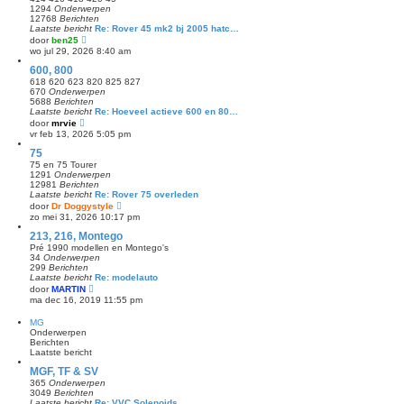
b
k
1294
Onderwerpen
e
l
12768
Berichten
r
a
Laatste bericht
Re: Rover 45 mk2 bj 2005 hatc…
i
a
B
door
ben25
c
t
e
h
wo jul 29, 2026 8:40 am
s
k
t
t
i
600, 800
e
j
618 620 623 820 825 827
b
k
670
Onderwerpen
e
l
5688
Berichten
r
a
Laatste bericht
Re: Hoeveel actieve 600 en 80…
i
a
B
door
mrvie
c
t
e
h
vr feb 13, 2026 5:05 pm
s
k
t
t
i
75
e
j
75 en 75 Tourer
b
k
1291
Onderwerpen
e
l
12981
Berichten
r
a
Laatste bericht
Re: Rover 75 overleden
i
a
B
door
Dr Doggystyle
c
t
e
h
zo mei 31, 2026 10:17 pm
s
k
t
t
i
213, 216, Montego
e
j
Pré 1990 modellen en Montego's
b
k
34
Onderwerpen
e
l
299
Berichten
r
a
Laatste bericht
Re: modelauto
i
a
B
door
MARTIN
c
t
e
h
ma dec 16, 2019 11:55 pm
s
k
t
t
i
MG
e
j
Onderwerpen
b
k
Berichten
e
l
Laatste bericht
r
a
i
a
MGF, TF & SV
c
t
h
365
Onderwerpen
s
t
3049
Berichten
t
Laatste bericht
Re: VVC Solenoids