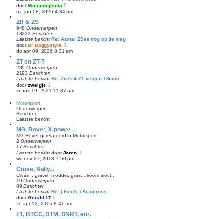
e
B
door
Wouterbijlsma
b
e
ma jun 08, 2026 4:34 pm
e
k
r
i
ZR & ZS
i
j
c
948
Onderwerpen
k
h
13223
Berichten
l
t
Laatste bericht
Re: Aantal ZSen nog op de weg
a
B
door
Dr Doggystyle
a
e
do apr 09, 2026 8:31 am
t
k
s
i
ZT en ZT-T
t
j
239
Onderwerpen
e
k
2193
Berichten
b
l
Laatste bericht
Re: Zoek 4 ZT velgen 18inch
e
a
B
door
zwelgje
r
a
e
i
vr nov 19, 2021 11:37 am
t
k
c
s
i
h
Motorsport
t
j
t
Onderwerpen
e
k
Berichten
b
l
Laatste bericht
e
a
r
a
MG, Rover, X-power....
i
t
c
MG-Rover gerelateerd in Motorsport..
s
h
2
Onderwerpen
t
t
17
Berichten
e
B
Laatste bericht
door
Joren
b
e
wo nov 27, 2013 7:50 pm
e
k
r
i
Cross, Rally...
i
j
c
Cross ...gravel, modder, gras....boom,sloot..
k
h
10
Onderwerpen
l
t
89
Berichten
a
Laatste bericht
Re: ( Foto's ) Autocross
a
B
door
Gerald-17
t
e
zo apr 12, 2015 8:41 am
s
k
t
i
F1, BTCC, DTM, DNRT, enz.
e
j