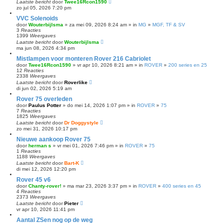
Laatste bericht
door
Twee16Rcon1590
zo jul 05, 2026 7:20 pm
VVC Solenoids
door
Wouterbijlsma
» za mei 09, 2026 8:24 am » in
MG
»
MGF, TF & SV
3
Reacties
1399
Weergaves
Laatste bericht
door
Wouterbijlsma
ma jun 08, 2026 4:34 pm
Mistlampen voor monteren Rover 216 Cabriolet
door
Twee16Rcon1590
» vr apr 10, 2026 8:21 am » in
ROVER
»
200 series en 25
12
Reacties
2338
Weergaves
Laatste bericht
door
Roverlike
di jun 02, 2026 5:19 am
Rover 75 overleden
door
Paulus Potter
» do mei 14, 2026 1:07 pm » in
ROVER
»
75
7
Reacties
1825
Weergaves
Laatste bericht
door
Dr Doggystyle
zo mei 31, 2026 10:17 pm
Nieuwe aankoop Rover 75
door
herman s
» vr mei 01, 2026 7:46 pm » in
ROVER
»
75
1
Reacties
1188
Weergaves
Laatste bericht
door
Bart-K
di mei 12, 2026 12:20 pm
Rover 45 v6
door
Chanty-rover!
» ma mar 23, 2026 3:37 pm » in
ROVER
»
400 series en 45
4
Reacties
2373
Weergaves
Laatste bericht
door
Pieter
vr apr 10, 2026 11:41 pm
Aantal ZSen nog op de weg