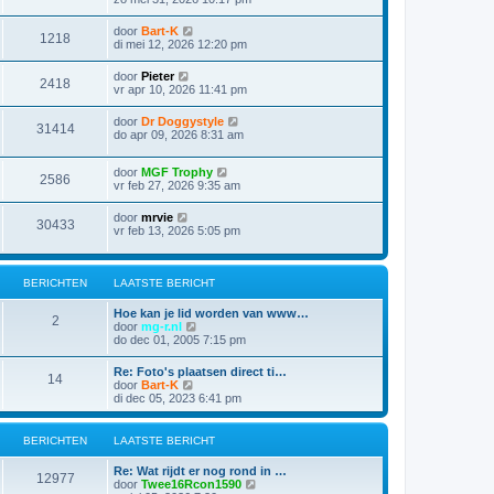
door
Bart-K
1218
di mei 12, 2026 12:20 pm
door
Pieter
2418
vr apr 10, 2026 11:41 pm
door
Dr Doggystyle
31414
do apr 09, 2026 8:31 am
door
MGF Trophy
2586
vr feb 27, 2026 9:35 am
door
mrvie
30433
vr feb 13, 2026 5:05 pm
BERICHTEN
LAATSTE BERICHT
Hoe kan je lid worden van www…
2
B
door
mg-r.nl
e
do dec 01, 2005 7:15 pm
k
i
Re: Foto's plaatsen direct ti…
14
j
B
door
Bart-K
k
e
di dec 05, 2023 6:41 pm
l
k
a
i
a
j
BERICHTEN
LAATSTE BERICHT
t
k
s
l
Re: Wat rijdt er nog rond in …
t
a
12977
B
door
Twee16Rcon1590
e
a