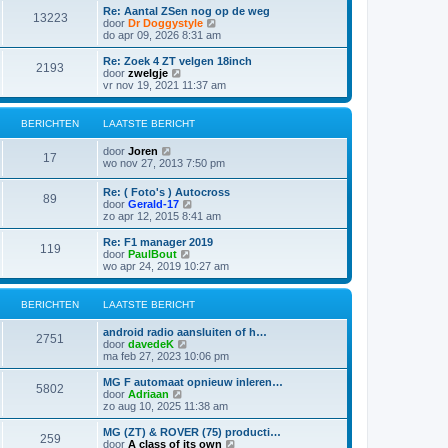
s
i
t
Re: Aantal ZSen nog op de weg
r
t
13223
j
B
door
Dr Doggystyle
i
e
k
e
do apr 09, 2026 8:31 am
c
b
l
k
h
e
a
i
t
Re: Zoek 4 ZT velgen 18inch
r
2193
a
j
B
door
zwelgje
i
t
k
e
vr nov 19, 2021 11:37 am
c
s
l
k
h
t
a
i
t
e
a
j
BERICHTEN
LAATSTE BERICHT
b
t
k
e
s
l
B
door
Joren
r
t
a
17
e
wo nov 27, 2013 7:50 pm
i
e
a
k
c
b
t
i
h
e
Re: ( Foto's ) Autocross
s
89
j
t
r
B
door
Gerald-17
t
k
i
e
zo apr 12, 2015 8:41 am
e
l
c
k
b
a
h
i
e
Re: F1 manager 2019
a
119
t
j
r
B
door
PaulBout
t
k
i
e
wo apr 24, 2019 10:27 am
s
l
c
k
t
a
h
i
e
a
t
j
BERICHTEN
LAATSTE BERICHT
b
t
k
e
s
l
r
android radio aansluiten of h…
t
a
2751
i
B
door
davedeK
e
a
c
e
ma feb 27, 2023 10:06 pm
b
t
h
k
e
s
t
i
MG F automaat opnieuw inleren…
r
t
5802
j
B
door
Adriaan
i
e
k
e
zo aug 10, 2025 11:38 am
c
b
l
k
h
e
a
i
t
MG (ZT) & ROVER (75) producti…
r
259
a
j
B
door
A class of its own
i