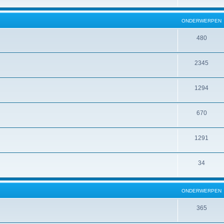
ONDERWERPEN
480
2345
1294
670
1291
34
ONDERWERPEN
365