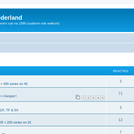
derland
vers van na 1990 (ouderen ook welkom)
REACTIES
3
»
400 series en 45
71
l
»
Gespot !
1
2
3
4
5
3
GF, TF & SV
12
ER
»
200 series en 25
7