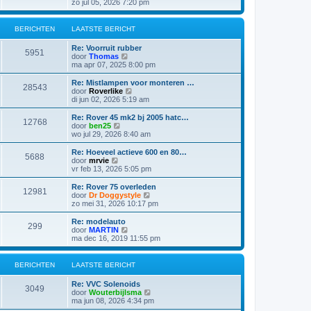
e
zo jul 05, 2026 7:20 pm
b
t
k
e
s
i
r
t
j
i
BERICHTEN
LAATSTE BERICHT
e
k
c
b
l
h
e
Re: Voorruit rubber
a
5951
t
r
B
door
Thomas
a
i
e
ma apr 07, 2025 8:00 pm
t
c
k
s
h
i
Re: Mistlampen voor monteren …
t
28543
t
j
B
door
Roverlike
e
k
e
di jun 02, 2026 5:19 am
b
l
k
e
a
i
Re: Rover 45 mk2 bj 2005 hatc…
r
12768
a
j
B
door
ben25
i
t
k
e
wo jul 29, 2026 8:40 am
c
s
l
k
h
t
a
i
t
Re: Hoeveel actieve 600 en 80…
e
5688
a
j
B
door
mrvie
b
t
k
e
vr feb 13, 2026 5:05 pm
e
s
l
k
r
t
a
i
Re: Rover 75 overleden
i
e
12981
a
j
B
door
Dr Doggystyle
c
b
t
k
e
zo mei 31, 2026 10:17 pm
h
e
s
l
k
t
r
t
a
i
Re: modelauto
i
e
299
a
j
B
door
MARTIN
c
b
t
k
e
ma dec 16, 2019 11:55 pm
h
e
s
l
k
t
r
t
a
i
i
e
a
j
BERICHTEN
LAATSTE BERICHT
c
b
t
k
h
e
s
l
t
Re: VVC Solenoids
r
t
a
3049
B
door
Wouterbijlsma
i
e
a
e
ma jun 08, 2026 4:34 pm
c
b
t
k
h
e