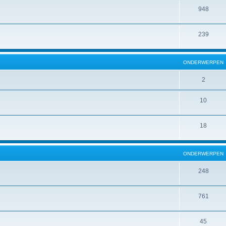
948
239
ONDERWERPEN
2
10
18
ONDERWERPEN
248
761
45