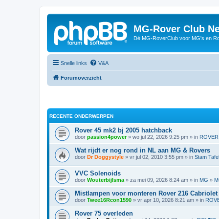
MG-Rover Club Ne
Dé MG-RoverClub voor MG's en Ro
Snelle links
V&A
Forumoverzicht
RECENTE ONDERWERPEN
Rover 45 mk2 bj 2005 hatchback
door
passion4power
» wo jul 22, 2026 9:25 pm » in
ROVER
Wat rijdt er nog rond in NL aan MG & Rovers
door
Dr Doggystyle
» vr jul 02, 2010 3:55 pm » in
Stam Tafe
VVC Solenoids
door
Wouterbijlsma
» za mei 09, 2026 8:24 am » in
MG
»
M
Mistlampen voor monteren Rover 216 Cabriolet
door
Twee16Rcon1590
» vr apr 10, 2026 8:21 am » in
ROV
Rover 75 overleden