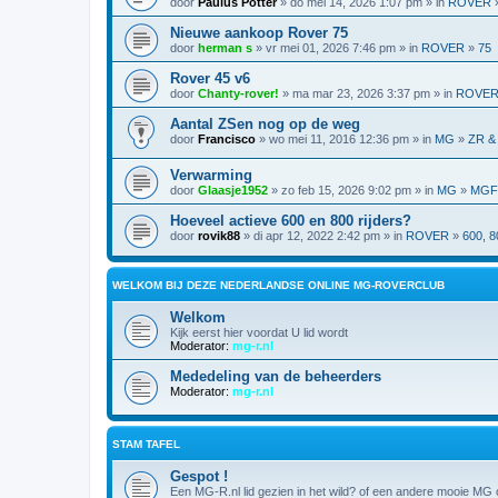
door
Paulus Potter
» do mei 14, 2026 1:07 pm » in
ROVER
Nieuwe aankoop Rover 75
door
herman s
» vr mei 01, 2026 7:46 pm » in
ROVER
»
75
Rover 45 v6
door
Chanty-rover!
» ma mar 23, 2026 3:37 pm » in
ROVE
Aantal ZSen nog op de weg
door
Francisco
» wo mei 11, 2016 12:36 pm » in
MG
»
ZR &
Verwarming
door
Glaasje1952
» zo feb 15, 2026 9:02 pm » in
MG
»
MGF,
Hoeveel actieve 600 en 800 rijders?
door
rovik88
» di apr 12, 2022 2:42 pm » in
ROVER
»
600, 8
WELKOM BIJ DEZE NEDERLANDSE ONLINE MG-ROVERCLUB
Welkom
Kijk eerst hier voordat U lid wordt
Moderator:
mg-r.nl
Mededeling van de beheerders
Moderator:
mg-r.nl
STAM TAFEL
Gespot !
Een MG-R.nl lid gezien in het wild? of een andere mooie MG o