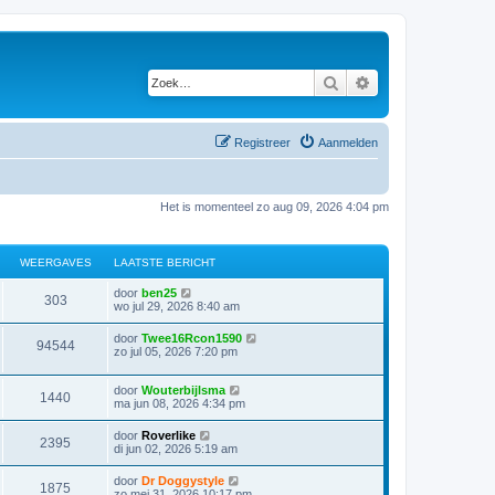
Zoek
Uitgebreid zoeken
Registreer
Aanmelden
Het is momenteel zo aug 09, 2026 4:04 pm
WEERGAVES
LAATSTE BERICHT
door
ben25
303
wo jul 29, 2026 8:40 am
door
Twee16Rcon1590
94544
zo jul 05, 2026 7:20 pm
door
Wouterbijlsma
1440
ma jun 08, 2026 4:34 pm
door
Roverlike
2395
di jun 02, 2026 5:19 am
door
Dr Doggystyle
1875
zo mei 31, 2026 10:17 pm