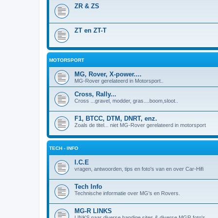
ZR & ZS
ZT en ZT-T
MOTORSPORT
MG, Rover, X-power....
MG-Rover gerelateerd in Motorsport..
Cross, Rally...
Cross ...gravel, modder, gras....boom,sloot..
F1, BTCC, DTM, DNRT, enz.
Zoals de titel... niet MG-Rover gerelateerd in motorsport
TECH - INFO
I.C.E
vragen, antwoorden, tips en foto's van en over Car-Hifi
Tech Info
Technische informatie over MG's en Rovers.
MG-R LINKS
LINKS naar diverse handige sites & diverse MGR foto's