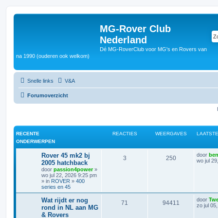
MG-Rover Club
Nederland
Dé MG-RoverClub voor MG's en Rovers van
na 1990 (ouderen ook welkom)
Snelle links
V&A
Forumoverzicht
RECENTE
REACTIES
WEERGAVES
LAATSTE
ONDERWERPEN
Rover 45 mk2 bj
door
be
3
250
wo jul 2
2005 hatchback
door
passion4power
»
wo jul 22, 2026 9:25 pm
» in
ROVER
»
400
series en 45
Wat rijdt er nog
door
Tw
71
94411
zo jul 05
rond in NL aan MG
& Rovers