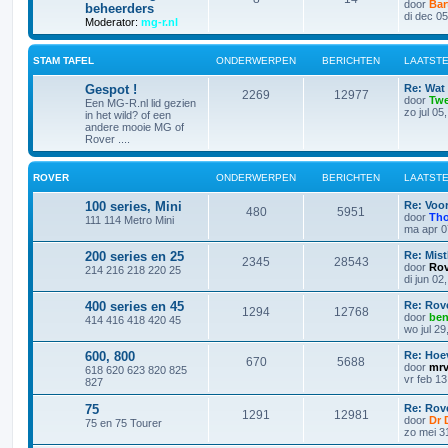
door
Bar
beheerders
di dec 0
Moderator:
mg-r.nl
STAM TAFEL
ONDERWERPEN
BERICHTEN
LAATSTE
Gespot !
Re: Wat 
2269
12977
door
Tw
Een MG-R.nl lid gezien
zo jul 05
in het wild? of een
andere mooie MG of
Rover ....
ROVER
ONDERWERPEN
BERICHTEN
LAATSTE
100 series, Mini
Re: Voor
480
5951
door
Th
111 114 Metro Mini
ma apr 0
200 series en 25
Re: Mis
2345
28543
door
Rov
214 216 218 220 25
di jun 02
400 series en 45
Re: Rov
1294
12768
door
be
414 416 418 420 45
wo jul 2
600, 800
Re: Hoe
670
5688
door
mrv
618 620 623 820 825
vr feb 1
827
75
Re: Rov
1291
12981
door
Dr 
75 en 75 Tourer
zo mei 3