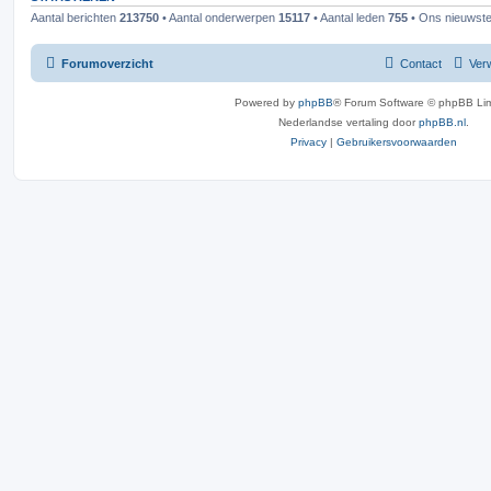
Aantal berichten
213750
• Aantal onderwerpen
15117
• Aantal leden
755
• Ons nieuwste 
Forumoverzicht
Contact
Verw
Powered by
phpBB
® Forum Software © phpBB Lim
Nederlandse vertaling door
phpBB.nl
.
Privacy
|
Gebruikersvoorwaarden