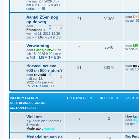
ma mar 23, 2026 3:37
pm » in
ROVER
»
400
series en 45
Aantal ZSen nog
door
Dr 
21
31308
do apr 0
op de weg
door
1
2
Francisco
»
wo mei 11, 2016 12:36
pm » in
MG
»
ZR & ZS
Verwarming
door
MG
4
2546
vr feb 2
door
Glaasje1952
» zo
feb 15, 2026 9:02 pm »
in
MG
»
MGF, TF & SV
Hoeveel actieve
door
mrv
21
30370
vr feb 1
600 en 800 rijders?
door
rovik88
1
2
» di apr 12,
2022 2:42 pm » in
ROVER
»
600, 800
WELKOM BIJ DEZE
ONDERWERPEN
BERICHTEN
LAATSTE
NEDERLANDSE ONLINE
MG-ROVERCLUB
Welkom
Hoe kan
2
2
door
mg-
Kijk eerst hier voordat U
do dec 0
lid wordt
Moderator:
mg-r.nl
Mededeling van de
Re: Foto
8
14