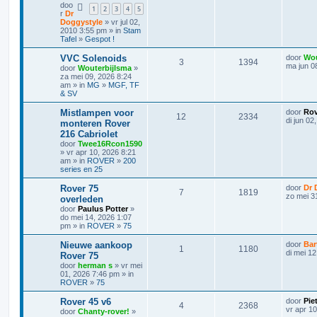
doo
1
2
3
4
5
r
Dr
Doggystyle
» vr jul 02,
2010 3:55 pm » in
Stam
Tafel
»
Gespot !
VVC Solenoids
door
Wou
3
1394
ma jun 0
door
Wouterbijlsma
»
za mei 09, 2026 8:24
am » in
MG
»
MGF, TF
& SV
Mistlampen voor
door
Rov
12
2334
di jun 02
monteren Rover
216 Cabriolet
door
Twee16Rcon1590
» vr apr 10, 2026 8:21
am » in
ROVER
»
200
series en 25
Rover 75
door
Dr 
7
1819
zo mei 3
overleden
door
Paulus Potter
»
do mei 14, 2026 1:07
pm » in
ROVER
»
75
Nieuwe aankoop
door
Bar
1
1180
di mei 1
Rover 75
door
herman s
» vr mei
01, 2026 7:46 pm » in
ROVER
»
75
Rover 45 v6
door
Pie
4
2368
vr apr 1
door
Chanty-rover!
»