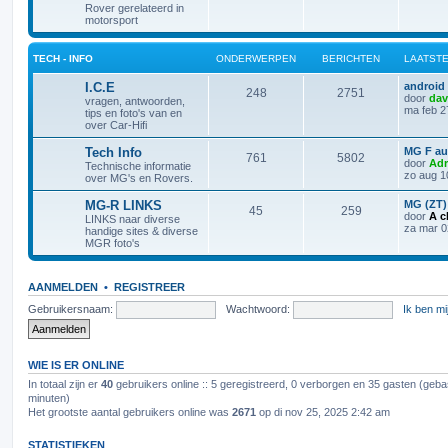
Rover gerelateerd in
motorsport
TECH - INFO
ONDERWERPEN
BERICHTEN
LAATSTE
I.C.E
android 
248
2751
door
da
vragen, antwoorden,
ma feb 2
tips en foto's van en
over Car-Hifi
Tech Info
MG F au
761
5802
door
Adr
Technische informatie
zo aug 1
over MG's en Rovers.
MG-R LINKS
MG (ZT)
45
259
door
A c
LINKS naar diverse
za mar 0
handige sites & diverse
MGR foto's
AANMELDEN
•
REGISTREER
Gebruikersnaam:
Wachtwoord:
Ik ben m
WIE IS ER ONLINE
In totaal zijn er
40
gebruikers online :: 5 geregistreerd, 0 verborgen en 35 gasten (geba
minuten)
Het grootste aantal gebruikers online was
2671
op di nov 25, 2025 2:42 am
STATISTIEKEN