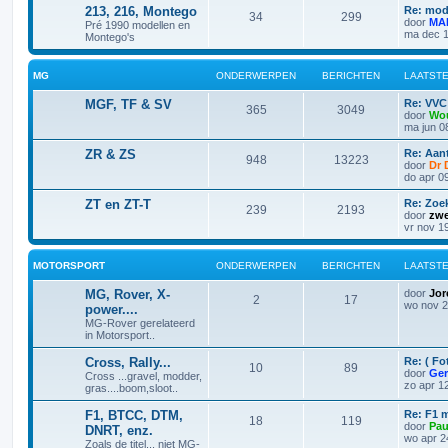
213, 216, Montego
Re: mod
34
299
door
MA
Pré 1990 modellen en
ma dec 1
Montego's
MG
ONDERWERPEN
BERICHTEN
LAATSTE
MGF, TF & SV
Re: VVC
365
3049
door
Wou
ma jun 0
ZR & ZS
Re: Aan
948
13223
door
Dr 
do apr 0
ZT en ZT-T
Re: Zoe
239
2193
door
zwe
vr nov 1
MOTORSPORT
ONDERWERPEN
BERICHTEN
LAATSTE
MG, Rover, X-
door
Jor
2
17
wo nov 2
power....
MG-Rover gerelateerd
in Motorsport..
Cross, Rally...
Re: ( Fo
10
89
door
Ger
Cross ...gravel, modder,
zo apr 1
gras....boom,sloot..
F1, BTCC, DTM,
Re: F1 
18
119
door
Pau
DNRT, enz.
wo apr 2
Zoals de titel... niet MG-