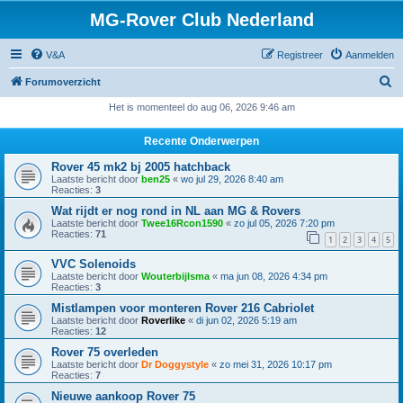
MG-Rover Club Nederland
V&A
Registreer
Aanmelden
Z
Forumoverzicht
o
Het is momenteel do aug 06, 2026 9:46 am
e
Recente Onderwerpen
k
Rover 45 mk2 bj 2005 hatchback
Laatste bericht door
ben25
«
wo jul 29, 2026 8:40 am
Reacties:
3
Wat rijdt er nog rond in NL aan MG & Rovers
Laatste bericht door
Twee16Rcon1590
«
zo jul 05, 2026 7:20 pm
Reacties:
71
1
2
3
4
5
VVC Solenoids
Laatste bericht door
Wouterbijlsma
«
ma jun 08, 2026 4:34 pm
Reacties:
3
Mistlampen voor monteren Rover 216 Cabriolet
Laatste bericht door
Roverlike
«
di jun 02, 2026 5:19 am
Reacties:
12
Rover 75 overleden
Laatste bericht door
Dr Doggystyle
«
zo mei 31, 2026 10:17 pm
Reacties:
7
Nieuwe aankoop Rover 75