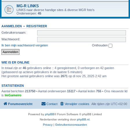
MG-R LINKS
LINKS naar diverse handige sites & diverse MGR foto's
Onderwerpen:
45
AANMELDEN
•
REGISTREER
Gebruikersnaam:
Wachtwoord:
Ik ben mijn wachtwoord vergeten
Onthouden
WIE IS ER ONLINE
In totaal zijn er
46
gebruikers online :: 4 geregistreerd, 0 verborgen en 42 gasten
(gebaseerd op actieve gebruikers in de laatste 5 minuten)
Het grootste aantal gebruikers online was
2671
op di nov 25, 2025 2:42 am
STATISTIEKEN
Aantal berichten
213750
• Aantal onderwerpen
15117
• Aantal leden
755
• Ons nieuwste lid
is
ImGameiro
Forumoverzicht
Contact
Verwijder cookies
Alle tijden zijn
UTC+02:00
Powered by
phpBB
® Forum Software © phpBB Limited
Nederlandse vertaling door
phpBB.nl
.
Privacy
|
Gebruikersvoorwaarden