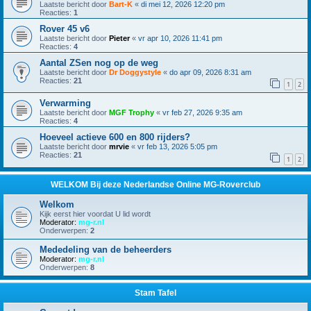
Laatste bericht door
Bart-K
«
di mei 12, 2026 12:20 pm
Reacties:
1
Rover 45 v6
Laatste bericht door
Pieter
«
vr apr 10, 2026 11:41 pm
Reacties:
4
Aantal ZSen nog op de weg
Laatste bericht door
Dr Doggystyle
«
do apr 09, 2026 8:31 am
Reacties:
21
1
2
Verwarming
Laatste bericht door
MGF Trophy
«
vr feb 27, 2026 9:35 am
Reacties:
4
Hoeveel actieve 600 en 800 rijders?
Laatste bericht door
mrvie
«
vr feb 13, 2026 5:05 pm
Reacties:
21
1
2
WELKOM Bij deze Nederlandse Online MG-Roverclub
Welkom
Kijk eerst hier voordat U lid wordt
Moderator:
mg-r.nl
Onderwerpen:
2
Mededeling van de beheerders
Moderator:
mg-r.nl
Onderwerpen:
8
Stam Tafel