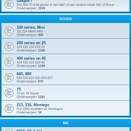
Gespot !
Een MG-R.nl lid gezien in het wild? of een andere mooie MG of Rover ....
Onderwerpen:
2269
ROVER
100 series, Mini
111 114 Metro Mini
Onderwerpen:
480
200 series en 25
214 216 218 220 25
Onderwerpen:
2345
400 series en 45
414 416 418 420 45
Onderwerpen:
1294
600, 800
618 620 623 820 825 827
Onderwerpen:
670
75
75 en 75 Tourer
Onderwerpen:
1291
213, 216, Montego
Pré 1990 modellen en Montego's
Onderwerpen:
34
MG