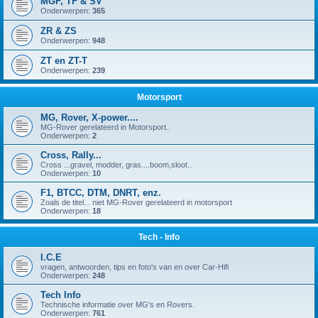
MGF, TF & SV
Onderwerpen:
365
ZR & ZS
Onderwerpen:
948
ZT en ZT-T
Onderwerpen:
239
Motorsport
MG, Rover, X-power....
MG-Rover gerelateerd in Motorsport..
Onderwerpen:
2
Cross, Rally...
Cross ...gravel, modder, gras....boom,sloot..
Onderwerpen:
10
F1, BTCC, DTM, DNRT, enz.
Zoals de titel... niet MG-Rover gerelateerd in motorsport
Onderwerpen:
18
Tech - Info
I.C.E
vragen, antwoorden, tips en foto's van en over Car-Hifi
Onderwerpen:
248
Tech Info
Technische informatie over MG's en Rovers.
Onderwerpen:
761