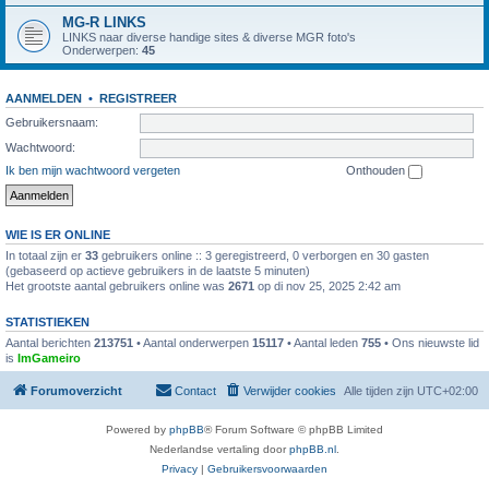
MG-R LINKS
LINKS naar diverse handige sites & diverse MGR foto's
Onderwerpen:
45
AANMELDEN
•
REGISTREER
Gebruikersnaam:
Wachtwoord:
Ik ben mijn wachtwoord vergeten
Onthouden
WIE IS ER ONLINE
In totaal zijn er
33
gebruikers online :: 3 geregistreerd, 0 verborgen en 30 gasten
(gebaseerd op actieve gebruikers in de laatste 5 minuten)
Het grootste aantal gebruikers online was
2671
op di nov 25, 2025 2:42 am
STATISTIEKEN
Aantal berichten
213751
• Aantal onderwerpen
15117
• Aantal leden
755
• Ons nieuwste lid
is
ImGameiro
Forumoverzicht
Contact
Verwijder cookies
Alle tijden zijn
UTC+02:00
Powered by
phpBB
® Forum Software © phpBB Limited
Nederlandse vertaling door
phpBB.nl
.
Privacy
|
Gebruikersvoorwaarden