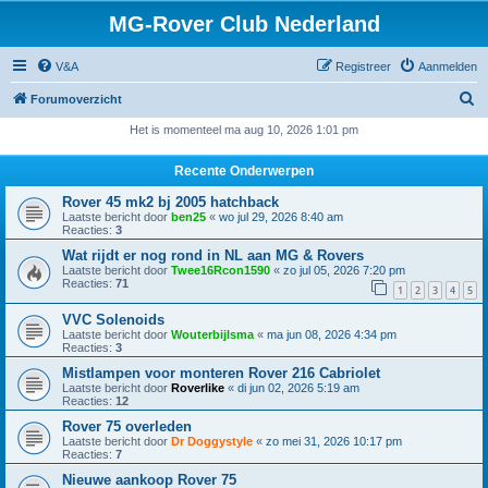
MG-Rover Club Nederland
V&A
Registreer
Aanmelden
Z
Forumoverzicht
o
Het is momenteel ma aug 10, 2026 1:01 pm
e
Recente Onderwerpen
k
Rover 45 mk2 bj 2005 hatchback
Laatste bericht door
ben25
«
wo jul 29, 2026 8:40 am
Reacties:
3
Wat rijdt er nog rond in NL aan MG & Rovers
Laatste bericht door
Twee16Rcon1590
«
zo jul 05, 2026 7:20 pm
Reacties:
71
1
2
3
4
5
VVC Solenoids
Laatste bericht door
Wouterbijlsma
«
ma jun 08, 2026 4:34 pm
Reacties:
3
Mistlampen voor monteren Rover 216 Cabriolet
Laatste bericht door
Roverlike
«
di jun 02, 2026 5:19 am
Reacties:
12
Rover 75 overleden
Laatste bericht door
Dr Doggystyle
«
zo mei 31, 2026 10:17 pm
Reacties:
7
Nieuwe aankoop Rover 75