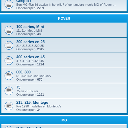
Gespot !
Een MG-R.nl lid gezien in het wild? of een andere mooie MG of Rover ....
Onderwerpen:
2269
ROVER
100 series, Mini
111 114 Metro Mini
Onderwerpen:
480
200 series en 25
214 216 218 220 25
Onderwerpen:
2345
400 series en 45
414 416 418 420 45
Onderwerpen:
1294
600, 800
618 620 623 820 825 827
Onderwerpen:
670
75
75 en 75 Tourer
Onderwerpen:
1291
213, 216, Montego
Pré 1990 modellen en Montego's
Onderwerpen:
34
MG