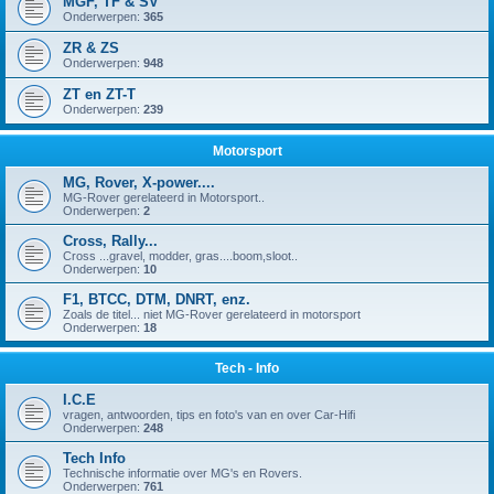
MGF, TF & SV
Onderwerpen:
365
ZR & ZS
Onderwerpen:
948
ZT en ZT-T
Onderwerpen:
239
Motorsport
MG, Rover, X-power....
MG-Rover gerelateerd in Motorsport..
Onderwerpen:
2
Cross, Rally...
Cross ...gravel, modder, gras....boom,sloot..
Onderwerpen:
10
F1, BTCC, DTM, DNRT, enz.
Zoals de titel... niet MG-Rover gerelateerd in motorsport
Onderwerpen:
18
Tech - Info
I.C.E
vragen, antwoorden, tips en foto's van en over Car-Hifi
Onderwerpen:
248
Tech Info
Technische informatie over MG's en Rovers.
Onderwerpen:
761