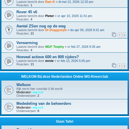
Laatste bericht door
Bart-K
«
di mei 12, 2026 12:20 pm
Reacties:
1
Rover 45 v6
Laatste bericht door
Pieter
«
vr apr 10, 2026 11:41 pm
Reacties:
4
Aantal ZSen nog op de weg
Laatste bericht door
Dr Doggystyle
«
do apr 09, 2026 8:31 am
Reacties:
21
1
2
Verwarming
Laatste bericht door
MGF Trophy
«
vr feb 27, 2026 9:35 am
Reacties:
4
Hoeveel actieve 600 en 800 rijders?
Laatste bericht door
mrvie
«
vr feb 13, 2026 5:05 pm
Reacties:
21
1
2
WELKOM Bij deze Nederlandse Online MG-Roverclub
Welkom
Kijk eerst hier voordat U lid wordt
Moderator:
mg-r.nl
Onderwerpen:
2
Mededeling van de beheerders
Moderator:
mg-r.nl
Onderwerpen:
8
Stam Tafel