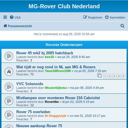
MG-Rover Club Nederland
V&A
Registreer
Aanmelden
Z
Forumoverzicht
o
Het is momenteel zo aug 09, 2026 10:56 am
e
Recente Onderwerpen
k
Rover 45 mk2 bj 2005 hatchback
Laatste bericht door
ben25
«
wo jul 29, 2026 8:40 am
Reacties:
3
Wat rijdt er nog rond in NL aan MG & Rovers
Laatste bericht door
Twee16Rcon1590
«
zo jul 05, 2026 7:20 pm
Reacties:
71
1
2
3
4
5
VVC Solenoids
Laatste bericht door
Wouterbijlsma
«
ma jun 08, 2026 4:34 pm
Reacties:
3
Mistlampen voor monteren Rover 216 Cabriolet
Laatste bericht door
Roverlike
«
di jun 02, 2026 5:19 am
Reacties:
12
Rover 75 overleden
Laatste bericht door
Dr Doggystyle
«
zo mei 31, 2026 10:17 pm
Reacties:
7
Nieuwe aankoop Rover 75