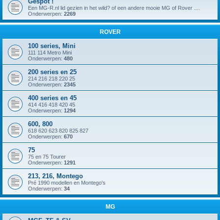
Gespot !
Een MG-R.nl lid gezien in het wild? of een andere mooie MG of Rover ....
Onderwerpen:
2269
ROVER
100 series, Mini
111 114 Metro Mini
Onderwerpen:
480
200 series en 25
214 216 218 220 25
Onderwerpen:
2345
400 series en 45
414 416 418 420 45
Onderwerpen:
1294
600, 800
618 620 623 820 825 827
Onderwerpen:
670
75
75 en 75 Tourer
Onderwerpen:
1291
213, 216, Montego
Pré 1990 modellen en Montego's
Onderwerpen:
34
MG