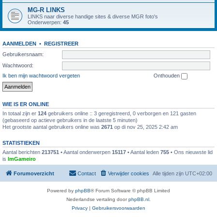
MG-R LINKS
LINKS naar diverse handige sites & diverse MGR foto's
Onderwerpen:
45
AANMELDEN
•
REGISTREER
Gebruikersnaam:
Wachtwoord:
Ik ben mijn wachtwoord vergeten
Onthouden
WIE IS ER ONLINE
In totaal zijn er
124
gebruikers online :: 3 geregistreerd, 0 verborgen en 121 gasten
(gebaseerd op actieve gebruikers in de laatste 5 minuten)
Het grootste aantal gebruikers online was
2671
op di nov 25, 2025 2:42 am
STATISTIEKEN
Aantal berichten
213751
• Aantal onderwerpen
15117
• Aantal leden
755
• Ons nieuwste lid
is
ImGameiro
Forumoverzicht
Contact
Verwijder cookies
Alle tijden zijn
UTC+02:00
Powered by
phpBB
® Forum Software © phpBB Limited
Nederlandse vertaling door
phpBB.nl
.
Privacy
|
Gebruikersvoorwaarden