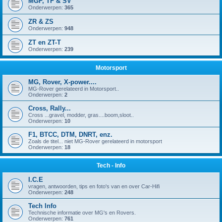
MGF, TF & SV
Onderwerpen:
365
ZR & ZS
Onderwerpen:
948
ZT en ZT-T
Onderwerpen:
239
Motorsport
MG, Rover, X-power....
MG-Rover gerelateerd in Motorsport..
Onderwerpen:
2
Cross, Rally...
Cross ...gravel, modder, gras....boom,sloot..
Onderwerpen:
10
F1, BTCC, DTM, DNRT, enz.
Zoals de titel... niet MG-Rover gerelateerd in motorsport
Onderwerpen:
18
Tech - Info
I.C.E
vragen, antwoorden, tips en foto's van en over Car-Hifi
Onderwerpen:
248
Tech Info
Technische informatie over MG's en Rovers.
Onderwerpen:
761