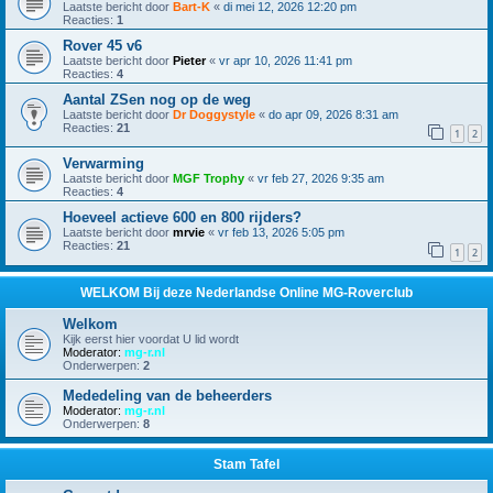
Laatste bericht door
Bart-K
«
di mei 12, 2026 12:20 pm
Reacties:
1
Rover 45 v6
Laatste bericht door
Pieter
«
vr apr 10, 2026 11:41 pm
Reacties:
4
Aantal ZSen nog op de weg
Laatste bericht door
Dr Doggystyle
«
do apr 09, 2026 8:31 am
Reacties:
21
1
2
Verwarming
Laatste bericht door
MGF Trophy
«
vr feb 27, 2026 9:35 am
Reacties:
4
Hoeveel actieve 600 en 800 rijders?
Laatste bericht door
mrvie
«
vr feb 13, 2026 5:05 pm
Reacties:
21
1
2
WELKOM Bij deze Nederlandse Online MG-Roverclub
Welkom
Kijk eerst hier voordat U lid wordt
Moderator:
mg-r.nl
Onderwerpen:
2
Mededeling van de beheerders
Moderator:
mg-r.nl
Onderwerpen:
8
Stam Tafel