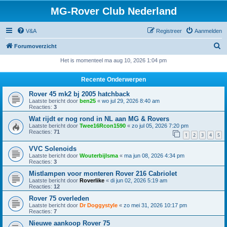
MG-Rover Club Nederland
V&A
Registreer
Aanmelden
Z
Forumoverzicht
o
Het is momenteel ma aug 10, 2026 1:04 pm
e
Recente Onderwerpen
k
Rover 45 mk2 bj 2005 hatchback
Laatste bericht door
ben25
«
wo jul 29, 2026 8:40 am
Reacties:
3
Wat rijdt er nog rond in NL aan MG & Rovers
Laatste bericht door
Twee16Rcon1590
«
zo jul 05, 2026 7:20 pm
Reacties:
71
1
2
3
4
5
VVC Solenoids
Laatste bericht door
Wouterbijlsma
«
ma jun 08, 2026 4:34 pm
Reacties:
3
Mistlampen voor monteren Rover 216 Cabriolet
Laatste bericht door
Roverlike
«
di jun 02, 2026 5:19 am
Reacties:
12
Rover 75 overleden
Laatste bericht door
Dr Doggystyle
«
zo mei 31, 2026 10:17 pm
Reacties:
7
Nieuwe aankoop Rover 75