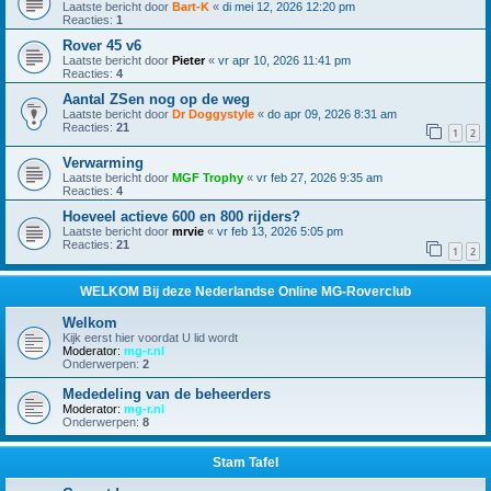
Laatste bericht door
Bart-K
«
di mei 12, 2026 12:20 pm
Reacties:
1
Rover 45 v6
Laatste bericht door
Pieter
«
vr apr 10, 2026 11:41 pm
Reacties:
4
Aantal ZSen nog op de weg
Laatste bericht door
Dr Doggystyle
«
do apr 09, 2026 8:31 am
Reacties:
21
1
2
Verwarming
Laatste bericht door
MGF Trophy
«
vr feb 27, 2026 9:35 am
Reacties:
4
Hoeveel actieve 600 en 800 rijders?
Laatste bericht door
mrvie
«
vr feb 13, 2026 5:05 pm
Reacties:
21
1
2
WELKOM Bij deze Nederlandse Online MG-Roverclub
Welkom
Kijk eerst hier voordat U lid wordt
Moderator:
mg-r.nl
Onderwerpen:
2
Mededeling van de beheerders
Moderator:
mg-r.nl
Onderwerpen:
8
Stam Tafel