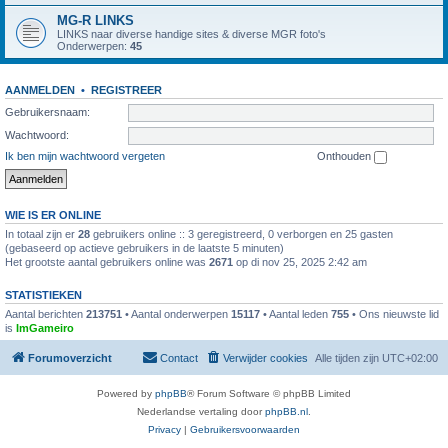
MG-R LINKS
LINKS naar diverse handige sites & diverse MGR foto's
Onderwerpen:
45
AANMELDEN
•
REGISTREER
Gebruikersnaam:
Wachtwoord:
Ik ben mijn wachtwoord vergeten
Onthouden
WIE IS ER ONLINE
In totaal zijn er
28
gebruikers online :: 3 geregistreerd, 0 verborgen en 25 gasten
(gebaseerd op actieve gebruikers in de laatste 5 minuten)
Het grootste aantal gebruikers online was
2671
op di nov 25, 2025 2:42 am
STATISTIEKEN
Aantal berichten
213751
• Aantal onderwerpen
15117
• Aantal leden
755
• Ons nieuwste lid
is
ImGameiro
Forumoverzicht
Contact
Verwijder cookies
Alle tijden zijn
UTC+02:00
Powered by
phpBB
® Forum Software © phpBB Limited
Nederlandse vertaling door
phpBB.nl
.
Privacy
|
Gebruikersvoorwaarden