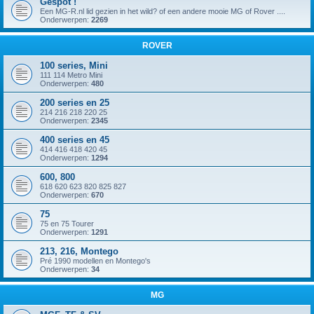
Gespot !
Een MG-R.nl lid gezien in het wild? of een andere mooie MG of Rover ....
Onderwerpen:
2269
ROVER
100 series, Mini
111 114 Metro Mini
Onderwerpen:
480
200 series en 25
214 216 218 220 25
Onderwerpen:
2345
400 series en 45
414 416 418 420 45
Onderwerpen:
1294
600, 800
618 620 623 820 825 827
Onderwerpen:
670
75
75 en 75 Tourer
Onderwerpen:
1291
213, 216, Montego
Pré 1990 modellen en Montego's
Onderwerpen:
34
MG