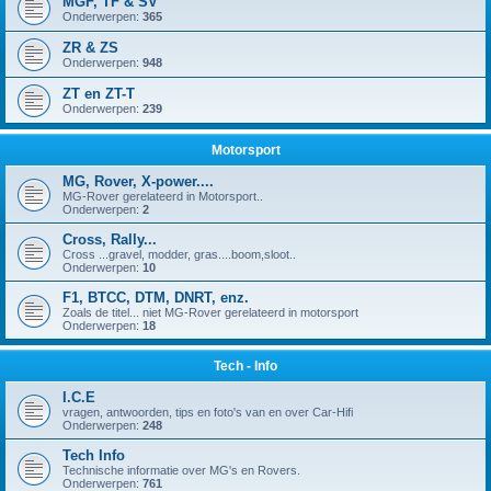
MGF, TF & SV
Onderwerpen:
365
ZR & ZS
Onderwerpen:
948
ZT en ZT-T
Onderwerpen:
239
Motorsport
MG, Rover, X-power....
MG-Rover gerelateerd in Motorsport..
Onderwerpen:
2
Cross, Rally...
Cross ...gravel, modder, gras....boom,sloot..
Onderwerpen:
10
F1, BTCC, DTM, DNRT, enz.
Zoals de titel... niet MG-Rover gerelateerd in motorsport
Onderwerpen:
18
Tech - Info
I.C.E
vragen, antwoorden, tips en foto's van en over Car-Hifi
Onderwerpen:
248
Tech Info
Technische informatie over MG's en Rovers.
Onderwerpen:
761