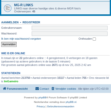
MG-R LINKS
LINKS naar diverse handige sites & diverse MGR foto's
Onderwerpen:
45
AANMELDEN
•
REGISTREER
Gebruikersnaam:
Wachtwoord:
Ik ben mijn wachtwoord vergeten
Onthouden
WIE IS ER ONLINE
In totaal zijn er
22
gebruikers online :: 4 geregistreerd, 0 verborgen en 18 gasten
(gebaseerd op actieve gebruikers in de laatste 5 minuten)
Het grootste aantal gebruikers online was
2671
op di nov 25, 2025 2:42 am
STATISTIEKEN
Aantal berichten
213750
• Aantal onderwerpen
15117
• Aantal leden
755
• Ons nieuwste lid
is
ImGameiro
Forumoverzicht
Contact
Verwijder cookies
Alle tijden zijn
UTC+02:00
Powered by
phpBB
® Forum Software © phpBB Limited
Nederlandse vertaling door
phpBB.nl
.
Privacy
|
Gebruikersvoorwaarden