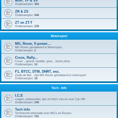
MGF, TF & SV
Onderwerpen:
365
ZR & ZS
Onderwerpen:
948
ZT en ZT-T
Onderwerpen:
239
Motorsport
MG, Rover, X-power....
MG-Rover gerelateerd in Motorsport..
Onderwerpen:
2
Cross, Rally...
Cross ...gravel, modder, gras....boom,sloot..
Onderwerpen:
10
F1, BTCC, DTM, DNRT, enz.
Zoals de titel... niet MG-Rover gerelateerd in motorsport
Onderwerpen:
18
Tech - Info
I.C.E
vragen, antwoorden, tips en foto's van en over Car-Hifi
Onderwerpen:
248
Tech Info
Technische informatie over MG's en Rovers.
Onderwerpen:
761