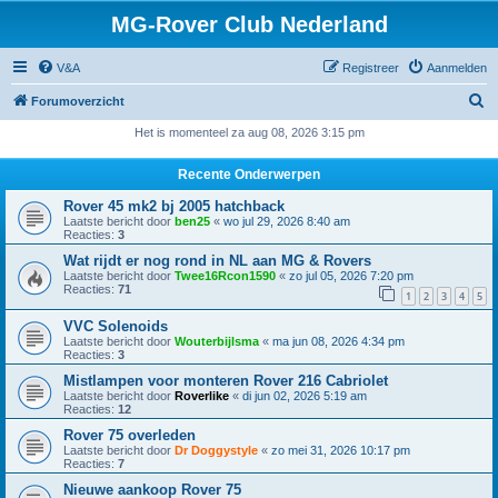
MG-Rover Club Nederland
V&A
Registreer
Aanmelden
Z
Forumoverzicht
o
Het is momenteel za aug 08, 2026 3:15 pm
e
Recente Onderwerpen
k
Rover 45 mk2 bj 2005 hatchback
Laatste bericht door
ben25
«
wo jul 29, 2026 8:40 am
Reacties:
3
Wat rijdt er nog rond in NL aan MG & Rovers
Laatste bericht door
Twee16Rcon1590
«
zo jul 05, 2026 7:20 pm
Reacties:
71
1
2
3
4
5
VVC Solenoids
Laatste bericht door
Wouterbijlsma
«
ma jun 08, 2026 4:34 pm
Reacties:
3
Mistlampen voor monteren Rover 216 Cabriolet
Laatste bericht door
Roverlike
«
di jun 02, 2026 5:19 am
Reacties:
12
Rover 75 overleden
Laatste bericht door
Dr Doggystyle
«
zo mei 31, 2026 10:17 pm
Reacties:
7
Nieuwe aankoop Rover 75