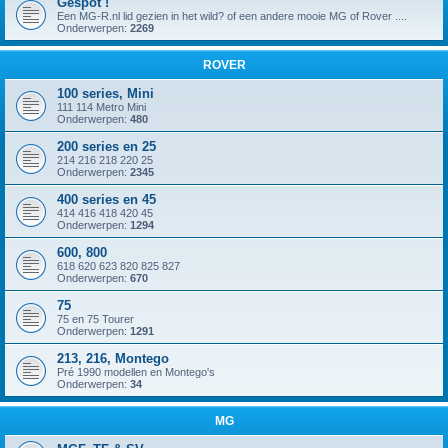
Gespot !
Een MG-R.nl lid gezien in het wild? of een andere mooie MG of Rover ....
Onderwerpen:
2269
ROVER
100 series, Mini
111 114 Metro Mini
Onderwerpen:
480
200 series en 25
214 216 218 220 25
Onderwerpen:
2345
400 series en 45
414 416 418 420 45
Onderwerpen:
1294
600, 800
618 620 623 820 825 827
Onderwerpen:
670
75
75 en 75 Tourer
Onderwerpen:
1291
213, 216, Montego
Pré 1990 modellen en Montego's
Onderwerpen:
34
MG