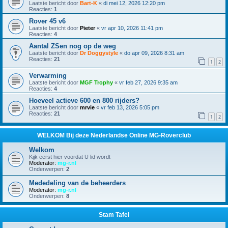
Laatste bericht door
Bart-K
«
di mei 12, 2026 12:20 pm
Reacties:
1
Rover 45 v6
Laatste bericht door
Pieter
«
vr apr 10, 2026 11:41 pm
Reacties:
4
Aantal ZSen nog op de weg
Laatste bericht door
Dr Doggystyle
«
do apr 09, 2026 8:31 am
Reacties:
21
1
2
Verwarming
Laatste bericht door
MGF Trophy
«
vr feb 27, 2026 9:35 am
Reacties:
4
Hoeveel actieve 600 en 800 rijders?
Laatste bericht door
mrvie
«
vr feb 13, 2026 5:05 pm
Reacties:
21
1
2
WELKOM Bij deze Nederlandse Online MG-Roverclub
Welkom
Kijk eerst hier voordat U lid wordt
Moderator:
mg-r.nl
Onderwerpen:
2
Mededeling van de beheerders
Moderator:
mg-r.nl
Onderwerpen:
8
Stam Tafel