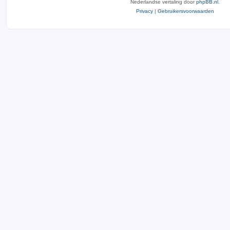
Nederlandse vertaling door
phpBB.nl
.
Privacy
|
Gebruikersvoorwaarden