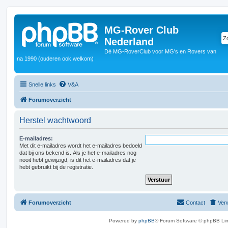
MG-Rover Club
Nederland
Dé MG-RoverClub voor MG's en Rovers van
na 1990 (ouderen ook welkom)
Snelle links
V&A
Forumoverzicht
Herstel wachtwoord
E-mailadres:
Met dit e-mailadres wordt het e-mailadres bedoeld
dat bij ons bekend is. Als je het e-mailadres nog
nooit hebt gewijzigd, is dit het e-mailadres dat je
hebt gebruikt bij de registratie.
Forumoverzicht
Contact
Verw
Powered by
phpBB
® Forum Software © phpBB Lim