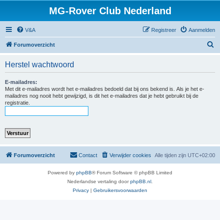
MG-Rover Club Nederland
V&A
Registreer
Aanmelden
Z
Forumoverzicht
o
Herstel wachtwoord
e
k
E-mailadres:
Met dit e-mailadres wordt het e-mailadres bedoeld dat bij ons bekend is. Als je het e-
mailadres nog nooit hebt gewijzigd, is dit het e-mailadres dat je hebt gebruikt bij de
registratie.
Forumoverzicht
Contact
Verwijder cookies
Alle tijden zijn
UTC+02:00
Powered by
phpBB
® Forum Software © phpBB Limited
Nederlandse vertaling door
phpBB.nl
.
Privacy
|
Gebruikersvoorwaarden