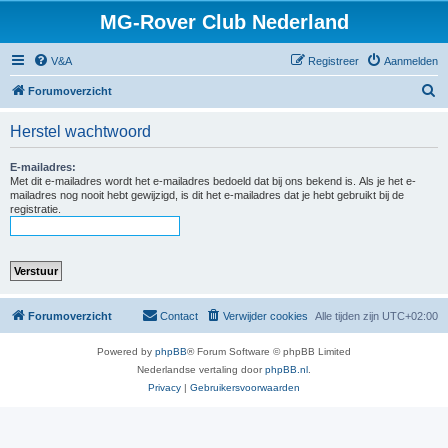
MG-Rover Club Nederland
V&A
Registreer
Aanmelden
Z
Forumoverzicht
o
Herstel wachtwoord
e
k
E-mailadres:
Met dit e-mailadres wordt het e-mailadres bedoeld dat bij ons bekend is. Als je het e-
mailadres nog nooit hebt gewijzigd, is dit het e-mailadres dat je hebt gebruikt bij de
registratie.
Forumoverzicht
Contact
Verwijder cookies
Alle tijden zijn
UTC+02:00
Powered by
phpBB
® Forum Software © phpBB Limited
Nederlandse vertaling door
phpBB.nl
.
Privacy
|
Gebruikersvoorwaarden