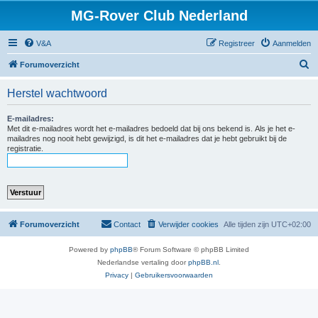
MG-Rover Club Nederland
V&A
Registreer
Aanmelden
Z
Forumoverzicht
o
Herstel wachtwoord
e
k
E-mailadres:
Met dit e-mailadres wordt het e-mailadres bedoeld dat bij ons bekend is. Als je het e-
mailadres nog nooit hebt gewijzigd, is dit het e-mailadres dat je hebt gebruikt bij de
registratie.
Forumoverzicht
Contact
Verwijder cookies
Alle tijden zijn
UTC+02:00
Powered by
phpBB
® Forum Software © phpBB Limited
Nederlandse vertaling door
phpBB.nl
.
Privacy
|
Gebruikersvoorwaarden