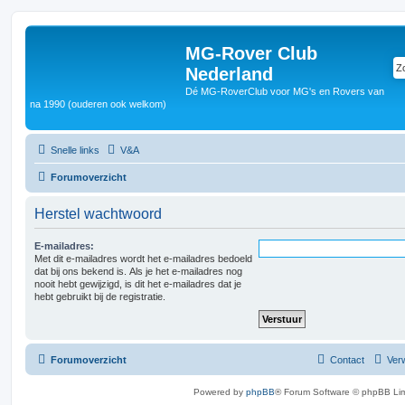
MG-Rover Club
Nederland
Dé MG-RoverClub voor MG's en Rovers van
na 1990 (ouderen ook welkom)
Snelle links
V&A
Forumoverzicht
Herstel wachtwoord
E-mailadres:
Met dit e-mailadres wordt het e-mailadres bedoeld
dat bij ons bekend is. Als je het e-mailadres nog
nooit hebt gewijzigd, is dit het e-mailadres dat je
hebt gebruikt bij de registratie.
Forumoverzicht
Contact
Verw
Powered by
phpBB
® Forum Software © phpBB Lim