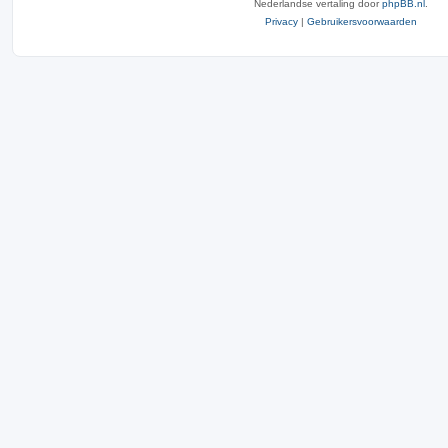
Nederlandse vertaling door
phpBB.nl
.
Privacy
|
Gebruikersvoorwaarden