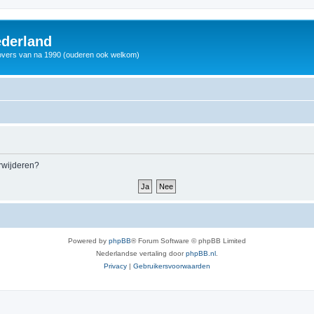
derland
vers van na 1990 (ouderen ook welkom)
erwijderen?
Powered by
phpBB
® Forum Software © phpBB Limited
Nederlandse vertaling door
phpBB.nl
.
Privacy
|
Gebruikersvoorwaarden