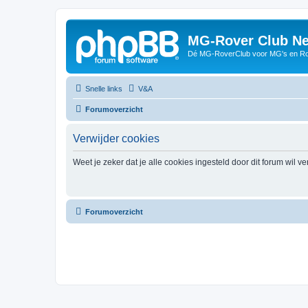
MG-Rover Club Ne
Dé MG-RoverClub voor MG's en Ro
Snelle links
V&A
Forumoverzicht
Verwijder cookies
Weet je zeker dat je alle cookies ingesteld door dit forum wil v
Forumoverzicht