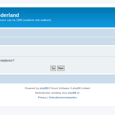
derland
vers van na 1990 (ouderen ook welkom)
erwijderen?
Powered by
phpBB
® Forum Software © phpBB Limited
Nederlandse vertaling door
phpBB.nl
.
Privacy
|
Gebruikersvoorwaarden