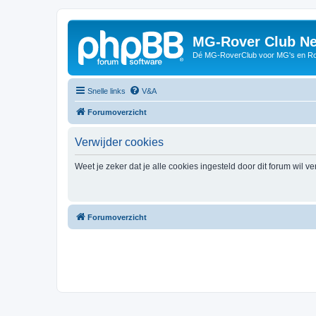
MG-Rover Club Ne
Dé MG-RoverClub voor MG's en Ro
Snelle links
V&A
Forumoverzicht
Verwijder cookies
Weet je zeker dat je alle cookies ingesteld door dit forum wil v
Forumoverzicht