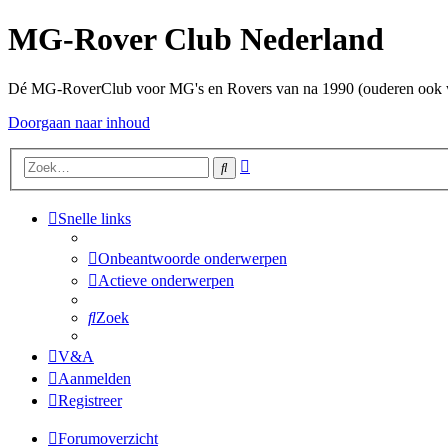
MG-Rover Club Nederland
Dé MG-RoverClub voor MG's en Rovers van na 1990 (ouderen ook
Doorgaan naar inhoud
Uitgebreid
Zoek
zoeken
Snelle links
Onbeantwoorde onderwerpen
Actieve onderwerpen
Zoek
V&A
Aanmelden
Registreer
Forumoverzicht