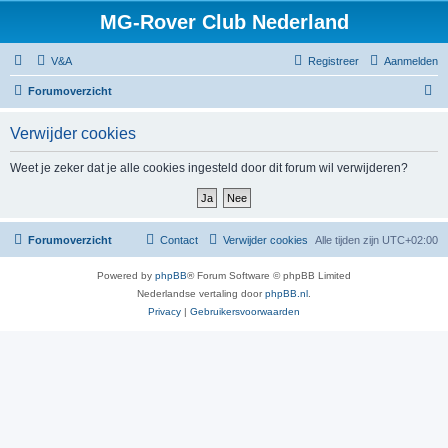
MG-Rover Club Nederland
V&A
Registreer
Aanmelden
Z
Forumoverzicht
o
Verwijder cookies
e
k
Weet je zeker dat je alle cookies ingesteld door dit forum wil verwijderen?
Forumoverzicht
Contact
Verwijder cookies
Alle tijden zijn
UTC+02:00
Powered by
phpBB
® Forum Software © phpBB Limited
Nederlandse vertaling door
phpBB.nl
.
Privacy
|
Gebruikersvoorwaarden