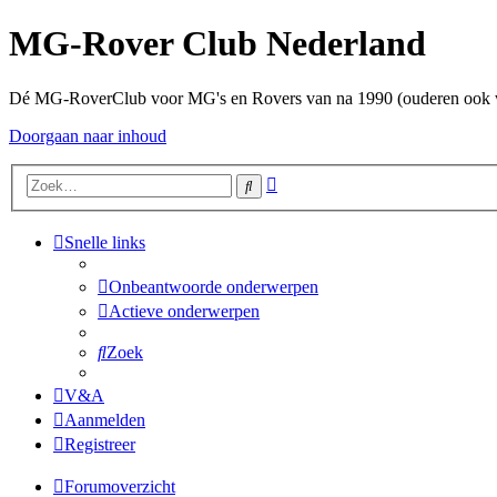
MG-Rover Club Nederland
Dé MG-RoverClub voor MG's en Rovers van na 1990 (ouderen ook
Doorgaan naar inhoud
Uitgebreid
Zoek
zoeken
Snelle links
Onbeantwoorde onderwerpen
Actieve onderwerpen
Zoek
V&A
Aanmelden
Registreer
Forumoverzicht