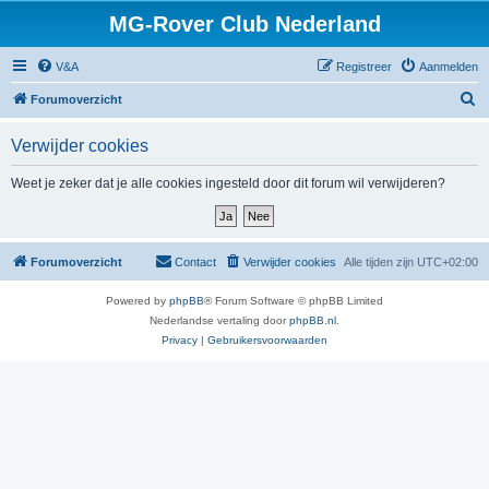
MG-Rover Club Nederland
V&A
Registreer
Aanmelden
Z
Forumoverzicht
o
Verwijder cookies
e
k
Weet je zeker dat je alle cookies ingesteld door dit forum wil verwijderen?
Forumoverzicht
Contact
Verwijder cookies
Alle tijden zijn
UTC+02:00
Powered by
phpBB
® Forum Software © phpBB Limited
Nederlandse vertaling door
phpBB.nl
.
Privacy
|
Gebruikersvoorwaarden