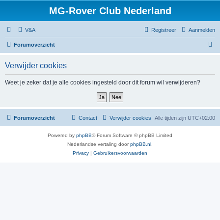
MG-Rover Club Nederland
V&A
Registreer
Aanmelden
Z
Forumoverzicht
o
Verwijder cookies
e
k
Weet je zeker dat je alle cookies ingesteld door dit forum wil verwijderen?
Forumoverzicht
Contact
Verwijder cookies
Alle tijden zijn
UTC+02:00
Powered by
phpBB
® Forum Software © phpBB Limited
Nederlandse vertaling door
phpBB.nl
.
Privacy
|
Gebruikersvoorwaarden