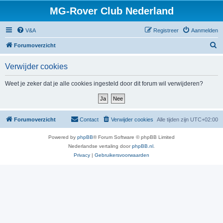
MG-Rover Club Nederland
V&A
Registreer
Aanmelden
Z
Forumoverzicht
o
Verwijder cookies
e
k
Weet je zeker dat je alle cookies ingesteld door dit forum wil verwijderen?
Forumoverzicht
Contact
Verwijder cookies
Alle tijden zijn
UTC+02:00
Powered by
phpBB
® Forum Software © phpBB Limited
Nederlandse vertaling door
phpBB.nl
.
Privacy
|
Gebruikersvoorwaarden