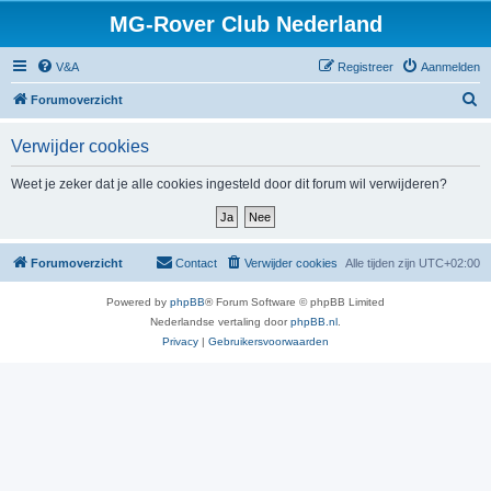
MG-Rover Club Nederland
V&A
Registreer
Aanmelden
Z
Forumoverzicht
o
Verwijder cookies
e
k
Weet je zeker dat je alle cookies ingesteld door dit forum wil verwijderen?
Forumoverzicht
Contact
Verwijder cookies
Alle tijden zijn
UTC+02:00
Powered by
phpBB
® Forum Software © phpBB Limited
Nederlandse vertaling door
phpBB.nl
.
Privacy
|
Gebruikersvoorwaarden