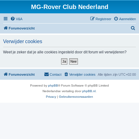
MG-Rover Club Nederland
V&A
Registreer
Aanmelden
Z
Forumoverzicht
o
Verwijder cookies
e
k
Weet je zeker dat je alle cookies ingesteld door dit forum wil verwijderen?
Forumoverzicht
Contact
Verwijder cookies
Alle tijden zijn
UTC+02:00
Powered by
phpBB
® Forum Software © phpBB Limited
Nederlandse vertaling door
phpBB.nl
.
Privacy
|
Gebruikersvoorwaarden