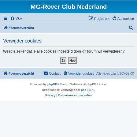
MG-Rover Club Nederland
V&A
Registreer
Aanmelden
Z
Forumoverzicht
o
Verwijder cookies
e
k
Weet je zeker dat je alle cookies ingesteld door dit forum wil verwijderen?
Forumoverzicht
Contact
Verwijder cookies
Alle tijden zijn
UTC+02:00
Powered by
phpBB
® Forum Software © phpBB Limited
Nederlandse vertaling door
phpBB.nl
.
Privacy
|
Gebruikersvoorwaarden