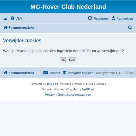
MG-Rover Club Nederland
V&A
Registreer
Aanmelden
Z
Forumoverzicht
o
Verwijder cookies
e
k
Weet je zeker dat je alle cookies ingesteld door dit forum wil verwijderen?
Forumoverzicht
Contact
Verwijder cookies
Alle tijden zijn
UTC+02:00
Powered by
phpBB
® Forum Software © phpBB Limited
Nederlandse vertaling door
phpBB.nl
.
Privacy
|
Gebruikersvoorwaarden