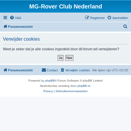
MG-Rover Club Nederland
V&A
Registreer
Aanmelden
Z
Forumoverzicht
o
Verwijder cookies
e
k
Weet je zeker dat je alle cookies ingesteld door dit forum wil verwijderen?
Forumoverzicht
Contact
Verwijder cookies
Alle tijden zijn
UTC+02:00
Powered by
phpBB
® Forum Software © phpBB Limited
Nederlandse vertaling door
phpBB.nl
.
Privacy
|
Gebruikersvoorwaarden