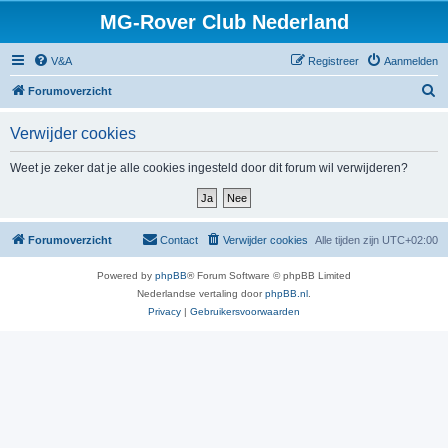
MG-Rover Club Nederland
V&A
Registreer
Aanmelden
Z
Forumoverzicht
o
Verwijder cookies
e
k
Weet je zeker dat je alle cookies ingesteld door dit forum wil verwijderen?
Forumoverzicht
Contact
Verwijder cookies
Alle tijden zijn
UTC+02:00
Powered by
phpBB
® Forum Software © phpBB Limited
Nederlandse vertaling door
phpBB.nl
.
Privacy
|
Gebruikersvoorwaarden