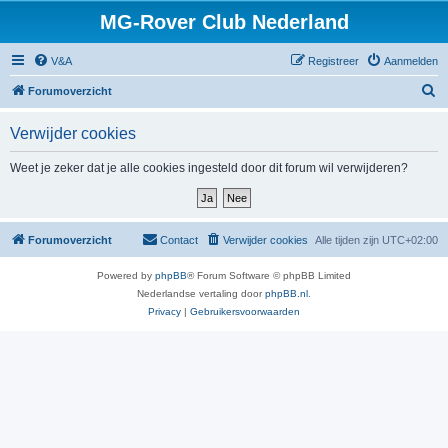
MG-Rover Club Nederland
V&A
Registreer
Aanmelden
Z
Forumoverzicht
o
Verwijder cookies
e
k
Weet je zeker dat je alle cookies ingesteld door dit forum wil verwijderen?
Forumoverzicht
Contact
Verwijder cookies
Alle tijden zijn
UTC+02:00
Powered by
phpBB
® Forum Software © phpBB Limited
Nederlandse vertaling door
phpBB.nl
.
Privacy
|
Gebruikersvoorwaarden