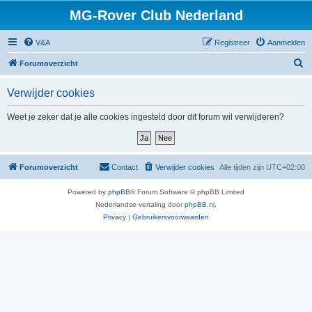
MG-Rover Club Nederland
V&A
Registreer
Aanmelden
Z
Forumoverzicht
o
Verwijder cookies
e
k
Weet je zeker dat je alle cookies ingesteld door dit forum wil verwijderen?
Forumoverzicht
Contact
Verwijder cookies
Alle tijden zijn
UTC+02:00
Powered by
phpBB
® Forum Software © phpBB Limited
Nederlandse vertaling door
phpBB.nl
.
Privacy
|
Gebruikersvoorwaarden