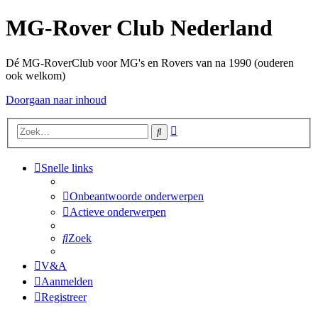
MG-Rover Club Nederland
Dé MG-RoverClub voor MG's en Rovers van na 1990 (ouderen
ook welkom)
Doorgaan naar inhoud
Uitgebreid
Zoek
zoeken
Snelle links
Onbeantwoorde onderwerpen
Actieve onderwerpen
Zoek
V&A
Aanmelden
Registreer